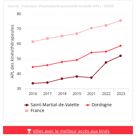
Source : indicateur d’accessibilité potentielle localisée (APL) - DREES
80
APL des kinésithérapeutes
70
60
50
40
30
2016
2017
2018
2019
2021
2022
2023
Saint-Martial-de-Valette
Dordogne
France
Villes avec le meilleur accès aux kinés