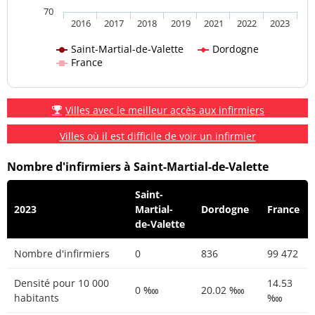
70
2016
2017
2018
2019
2021
2022
2023
Saint-Martial-de-Valette
Dordogne
France
Villes avec le meilleur accès aux infirmiers
Villes où il est difficile de voir un infirmier
Nombre d'infirmiers à Saint-Martial-de-Valette
Saint-
2023
Martial-
Dordogne
France
de-Valette
Nombre d'infirmiers
0
836
99 472
Densité pour 10 000
14.53
0 ‱
20.02 ‱
habitants
‱