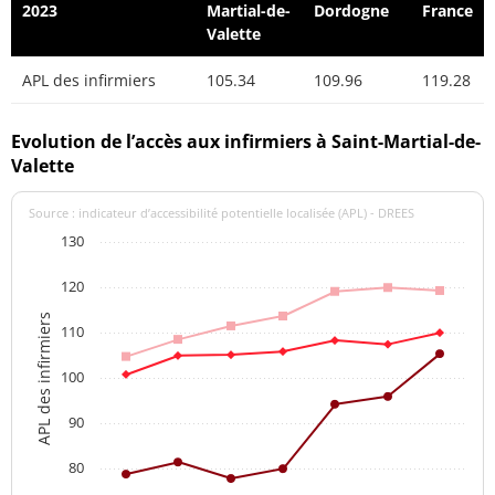
2023
Martial-de-
Dordogne
France
Valette
APL des infirmiers
105.34
109.96
119.28
Evolution de l’accès aux infirmiers à Saint-Martial-de-
Valette
Source : indicateur d’accessibilité potentielle localisée (APL) - DREES
130
120
APL des infirmiers
110
100
90
80