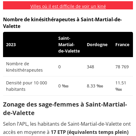
Villes où il est difficile de voir un kiné
Nombre de kinésithérapeutes à Saint-Martial-de-
Valette
Saint-
2023
Martial-
Dordogne
France
de-Valette
Nombre de
0
348
78 769
kinésithérapeutes
Densité pour 10 000
11.51
0 ‱
8.33 ‱
habitants
‱
Zonage des sage-femmes à Saint-Martial-
de-Valette
Selon l’APL, les habitants de Saint-Martial-de-Valette ont
accès en moyenne à
17 ETP (équivalents temps plein)