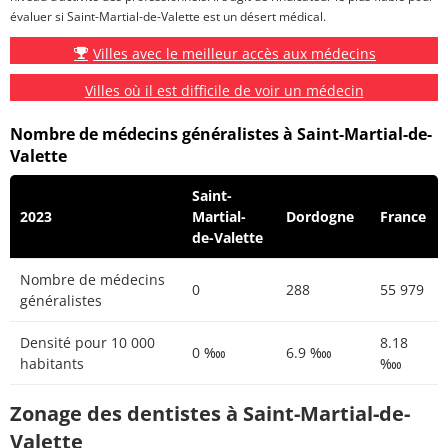
évaluer si Saint-Martial-de-Valette est un désert médical.
Villes avec le meilleur accès aux médecins
Villes où il est difficile de voir un médecin
Nombre de médecins généralistes à Saint-Martial-de-
Valette
Saint-
2023
Martial-
Dordogne
France
de-Valette
Nombre de médecins
0
288
55 979
généralistes
Densité pour 10 000
8.18
0 ‱
6.9 ‱
habitants
‱
Zonage des dentistes à Saint-Martial-de-
Valette