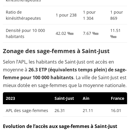
Ratio de
1 pour
1 pour
1 pour 238
kinésithérapeutes
1 304
869
Densité pour 10 000
11.51
42.02 ‱
7.67 ‱
habitants
‱
Zonage des sage-femmes à Saint-Just
Selon l’APL, les habitants de Saint-Just ont accès en
moyenne à
26.3 ETP (équivalents temps plein) de sage-
femme pour 100 000 habitants
. La ville de Saint-Just est
mieux dotée en sage-femmes que la moyenne nationale.
2023
Saint-Just
Ain
France
APL des sage-femmes
26.31
21.11
16.01
Evolution de l’accès aux sage-femmes à Saint-Just