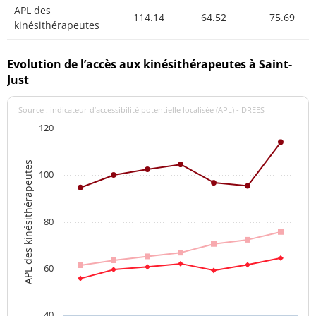
APL des
114.14
64.52
75.69
kinésithérapeutes
Evolution de l’accès aux kinésithérapeutes à Saint-
Just
Source : indicateur d’accessibilité potentielle localisée (APL) - DREES
120
APL des kinésithérapeutes
100
80
60
40