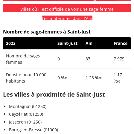
Villes où il est difficile de voir une sage-femme
Les maternités dans l'Ain
Nombre de sage-femmes à Saint-Just
2023
Saint-Just
Ain
France
Nombre de sage-
0
87
7 975
femmes
Densité pour 10 000
1.17
0 ‱
1.28 ‱
habitants
‱
Les villes à proximité de Saint-Just
Montagnat (01250)
Ceyzériat (01250)
Jasseron (01250)
Bourg-en-Bresse (01000)