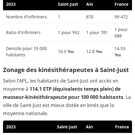
2023
Saint-Just
Ain
France
Nombre d'infirmiers
1
870
99 472
1 pour
Ratio d'infirmiers
1 pour 952
1 pour 781
688
Densité pour 10 000
14.53
10.5 ‱
12.8 ‱
habitants
‱
Zonage des kinésithérapeutes à Saint-Just
Selon l’APL, les habitants de Saint-Just ont accès en
moyenne à
114.1 ETP (équivalents temps plein) de
masseur-kinésithérapeute pour 100 000 habitants
. La
ville de Saint-Just est mieux dotée en kinés que la
moyenne nationale.
2023
Saint-Just
Ain
France