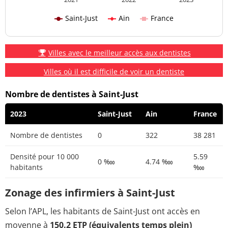
Saint-Just
Ain
France
Villes avec le meilleur accès aux dentistes
Villes où il est difficile de voir un dentiste
Nombre de dentistes à Saint-Just
2023
Saint-Just
Ain
France
Nombre de dentistes
0
322
38 281
Densité pour 10 000
5.59
0 ‱
4.74 ‱
habitants
‱
Zonage des infirmiers à Saint-Just
Selon l’APL, les habitants de Saint-Just ont accès en
moyenne à
150.2 ETP (équivalents temps plein)