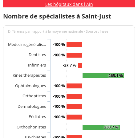
Les hôpitaux dans l'Ain
Nombre de spécialistes à Saint-Just
Différence par rapport à la moyenne nationale - Source : Insee
Médecins généralis…
-100 %
Dentistes
-100 %
Infirmiers
-27.7 %
Kinésithérapeutes
265.1 %
Ophtalmologues
-100 %
Orthoptistes
-100 %
Dermatologues
-100 %
Pédiatres
-100 %
Orthophonistes
238.7 %
Psychiatres
-100 %