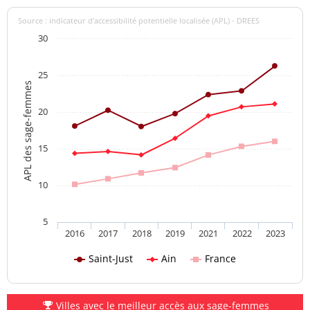
Source : indicateur d’accessibilité potentielle localisée (APL) - DREES
30
25
APL des sage-femmes
20
15
10
5
2016
2017
2018
2019
2021
2022
2023
Saint-Just
Ain
France
Villes avec le meilleur accès aux sage-femmes