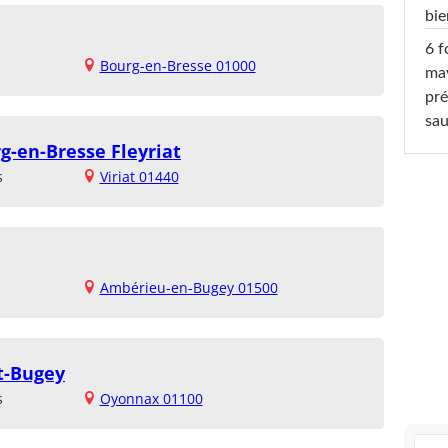
bi
6 f
Bourg-en-Bresse 01000
ma
pré
sa
g-en-Bresse Fleyriat
s
Viriat 01440
Ambérieu-en-Bugey 01500
t-Bugey
s
Oyonnax 01100