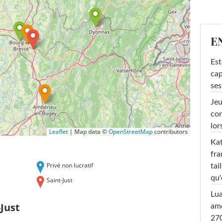
E
Est
cap
ses
Jeu
con
lor
Leaflet
|
Map data ©
OpenStreetMap
contributors
Kat
fra
Privé non lucratif
tai
qu'
Saint-Just
Lu
Just
amo
270