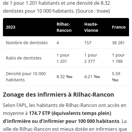
de 1 pour 1 201 habitants et une densité de 8.32
dentistes pour 10 000 habitants. (Source : Insee)
Rilhac-
Haute-
2023
France
Rancon
Vienne
Nombre de dentistes
4
157
38 281
1 pour
1 pour
1 pour
Ratio de dentistes
1 201
2 377
1 788
Densité pour 10 000
5.59
8.32 ‱
4.21 ‱
habitants
‱
Zonage des infirmiers à Rilhac-Rancon
Selon l’APL, les habitants de Rilhac-Rancon ont accès en
moyenne à
174.7 ETP (équivalents temps plein)
d'infirmière ou d'infirmier pour 100 000 habitants
. La
ville de Rilhac-Rancon est mieux dotée en infirmiers que