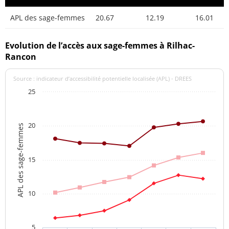
APL des sage-femmes
20.67
12.19
16.01
Evolution de l’accès aux sage-femmes à Rilhac-
Rancon
Source : indicateur d’accessibilité potentielle localisée (APL) - DREES
25
20
APL des sage-femmes
15
10
5