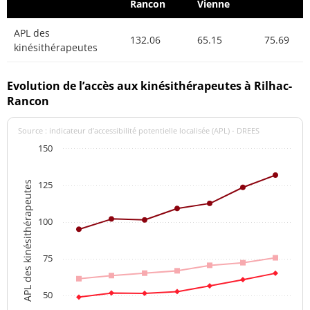
Rancon
Vienne
APL des
132.06
65.15
75.69
kinésithérapeutes
Evolution de l’accès aux kinésithérapeutes à Rilhac-
Rancon
Source : indicateur d’accessibilité potentielle localisée (APL) - DREES
150
125
APL des kinésithérapeutes
100
75
50