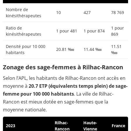
Nombre de
10
427
78 769
kinésithérapeutes
Ratio de
1 pour
1 pour 481
1 pour 874
kinésithérapeutes
869
Densité pour 10 000
11.51
20.81 ‱
11.44 ‱
habitants
‱
Zonage des sage-femmes à Rilhac-Rancon
Selon l’APL, les habitants de Rilhac-Rancon ont accès en
moyenne à
20.7 ETP (équivalents temps plein) de sage-
femme pour 100 000 habitants
. La ville de Rilhac-
Rancon est mieux dotée en sage-femmes que la
moyenne nationale.
Rilhac-
Haute-
2023
France
Rancon
Vienne