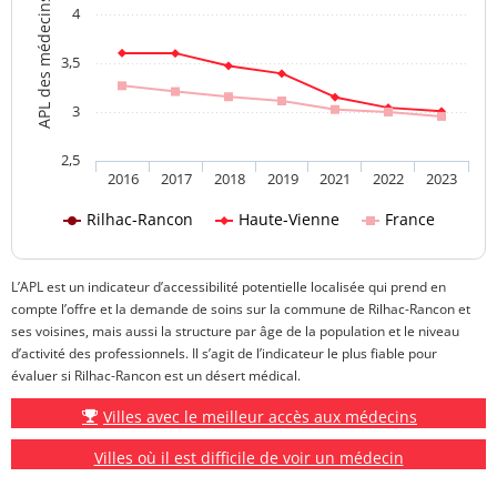
APL des médecins généralistes
4
3,5
3
2,5
2016
2017
2018
2019
2021
2022
2023
Rilhac-Rancon
Haute-Vienne
France
L’APL est un indicateur d’accessibilité potentielle localisée qui prend en
compte l’offre et la demande de soins sur la commune de Rilhac-Rancon et
ses voisines, mais aussi la structure par âge de la population et le niveau
d’activité des professionnels. Il s’agit de l’indicateur le plus fiable pour
évaluer si Rilhac-Rancon est un désert médical.
Villes avec le meilleur accès aux médecins
Villes où il est difficile de voir un médecin