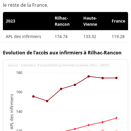
le reste de la France.
Rilhac-
Haute-
2023
France
Rancon
Vienne
APL des infirmiers
174.74
133.32
119.28
Evolution de l’accès aux infirmiers à Rilhac-Rancon
Source : indicateur d’accessibilité potentielle localisée (APL) - DREES
180
160
APL des infirmiers
140
120