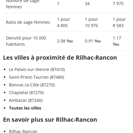
Nombre de sage-
1
34
7 975
femmes
1 pour
1 pour
1 pour
Ratio de sage-femmes
4 805
10 976
8 583
Densité pour 10 000
1.17
2.08 ‱
0.91 ‱
habitants
‱
Les villes à proximité de Rilhac-Rancon
Le Palais-sur-Vienne (87410)
Saint-Priest-Taurion (87480)
Bonnac-la-Côte (87270)
Chaptelat (87270)
Ambazac (87240)
Toutes les villes
En savoir plus sur Rilhac-Rancon
Rilhac-Rancon