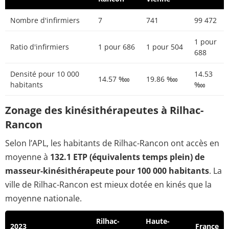
Nombre d'infirmiers
7
741
99 472
1 pour
Ratio d'infirmiers
1 pour 686
1 pour 504
688
Densité pour 10 000
14.53
14.57 ‱
19.86 ‱
habitants
‱
Zonage des kinésithérapeutes à Rilhac-
Rancon
Selon l’APL, les habitants de Rilhac-Rancon ont accès en
moyenne à
132.1 ETP (équivalents temps plein) de
masseur-kinésithérapeute pour 100 000 habitants
. La
ville de Rilhac-Rancon est mieux dotée en kinés que la
moyenne nationale.
Rilhac-
Haute-
2023
France