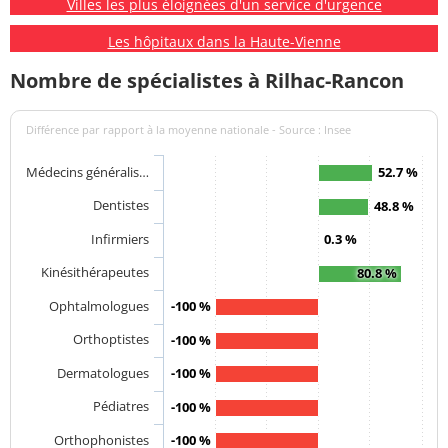
Villes les plus éloignées d'un service d'urgence
Les hôpitaux dans la Haute-Vienne
Nombre de spécialistes à Rilhac-Rancon
Différence par rapport à la moyenne nationale - Source : Insee
Médecins généralis…
52.7 %
Dentistes
48.8 %
Infirmiers
0.3 %
Kinésithérapeutes
80.8 %
Ophtalmologues
-100 %
Orthoptistes
-100 %
Dermatologues
-100 %
Pédiatres
-100 %
Orthophonistes
-100 %