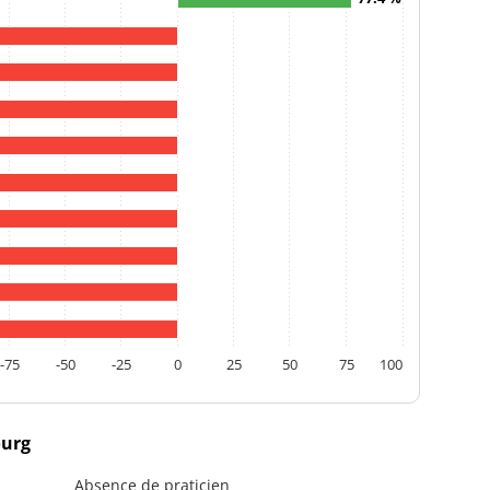
-75
-50
-25
0
25
50
75
100
ourg
Absence de praticien