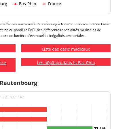
ourg
Bas-Rhin
France
on de l’accès aux soins à Reutenbourg à travers un indice interne basé
 Cet indice pondère l'APL des différentes spécialités médicales de
ttre en lumière d’éventuelles inégalités territoriales.
Liste des oasis médicaux
vice
Les hôpitaux dans le Bas-Rhin
à Reutenbourg
 - Source : Insee
77.4 %