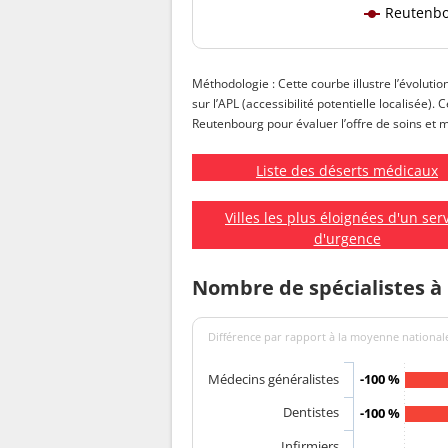
Reutenb
Méthodologie : Cette courbe illustre l’évoluti
sur l’APL (accessibilité potentielle localisée).
Reutenbourg pour évaluer l’offre de soins et me
Liste des déserts médicaux
Villes les plus éloignées d'un ser
d'urgence
Nombre de spécialistes 
Différence par rapport à la moyenne nationale
Médecins généralistes
-100 %
Dentistes
-100 %
Infirmiers