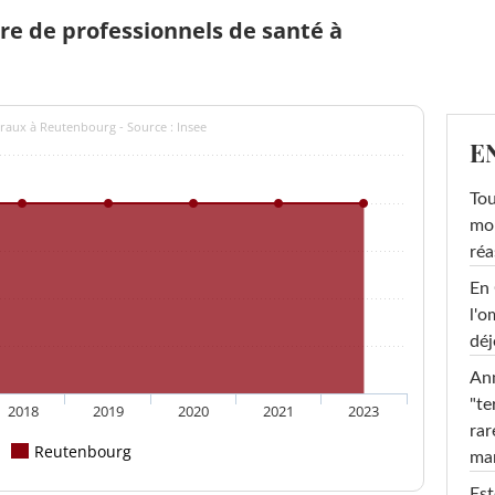
e de professionnels de santé à
éraux à Reutenbourg - Source : Insee
E
Tou
mob
réa
En 
l'o
déj
Ann
"te
2018
2019
2020
2021
2023
rar
Reutenbourg
ma
Est