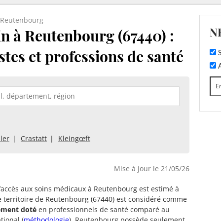
Reutenbourg
N
 à Reutenbourg (67440) :
stes et professions de santé
S
A
ler
Crastatt
Kleingœft
Mise à jour le 21/05/26
d’accès aux soins médicaux à Reutenbourg est estimé à
e territoire de Reutenbourg (67440) est considéré comme
tement doté
en professionnels de santé comparé au
tional (
méthodologie
). Reutenbourg possède seulement