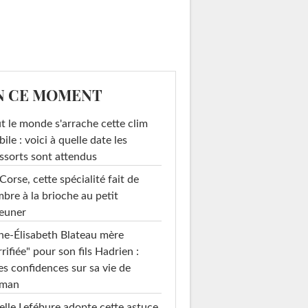
N CE MOMENT
t le monde s'arrache cette clim
ile : voici à quelle date les
ssorts sont attendus
Corse, cette spécialité fait de
mbre à la brioche au petit
euner
e-Élisabeth Blateau mère
rrifiée" pour son fils Hadrien :
es confidences sur sa vie de
man
elle Lefébure adopte cette astuce