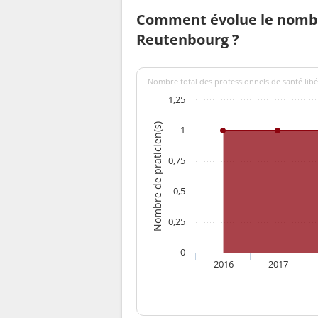
Comment évolue le nombr
Reutenbourg ?
Nombre total des professionnels de santé lib
1,25
Nombre de praticien(s)
1
0,75
0,5
0,25
0
2016
2017