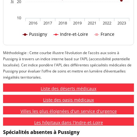
20
10
2016
2017
2018
2019
2021
2022
2023
Pussigny
Indre-et-Loire
France
Méthodologie : Cette courbe illustre l’évolution de l’accès aux soins à
Pussigny à travers un indice interne basé sur l’APL (accessibilité potentielle
localisée). Cet indice pondère l'APL des différentes spécialités médicales de
Pussigny pour évaluer l’offre de soins et mettre en lumière d’éventuelles
inégalités territoriales.
Liste des déserts médicaux
Liste des oasis médicaux
Villes les plus éloignées d'un service d'urgence
Les hôpitaux dans l'Indre-et-Loire
Spécialités absentes à Pussigny