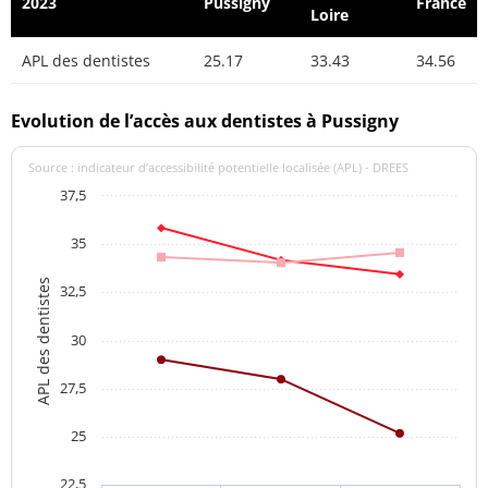
2023
Pussigny
France
Loire
APL des dentistes
25.17
33.43
34.56
Evolution de l’accès aux dentistes à Pussigny
Source : indicateur d’accessibilité potentielle localisée (APL) - DREES
37,5
35
APL des dentistes
32,5
30
27,5
25
22,5