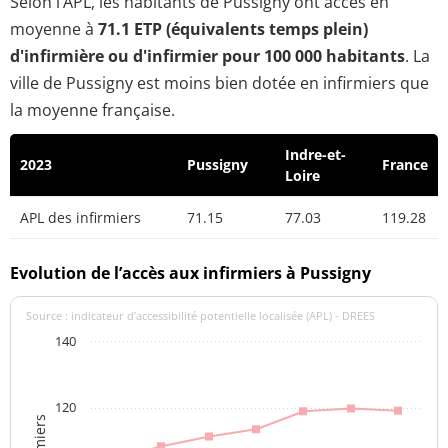
Selon l’APL, les habitants de Pussigny ont accès en
moyenne à
71.1 ETP (équivalents temps plein)
d'infirmière ou d'infirmier pour 100 000 habitants
. La
ville de Pussigny est moins bien dotée en infirmiers que
la moyenne française.
Indre-et-
2023
Pussigny
France
Loire
APL des infirmiers
71.15
77.03
119.28
Evolution de l’accès aux infirmiers à Pussigny
Source : indicateur d’accessibilité potentielle localisée (APL) - DREES
140
120