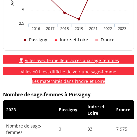
5
2,5
2016
2017
2018
2019
2021
2022
2023
Pussigny
Indre-et-Loire
France
Villes avec le meilleur accès aux sage-femmes
Villes où il est difficile de voir une sage-femme
Les maternités dans l'Indre-et-Loire
Nombre de sage-femmes à Pussigny
Indre-et-
2023
Pussigny
France
Loire
Nombre de sage-
0
83
7 975
femmes