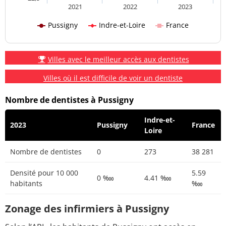
2021
2022
2023
Pussigny
Indre-et-Loire
France
Villes avec le meilleur accès aux dentistes
Villes où il est difficile de voir un dentiste
Nombre de dentistes à Pussigny
Indre-et-
2023
Pussigny
France
Loire
Nombre de dentistes
0
273
38 281
Densité pour 10 000
5.59
0 ‱
4.41 ‱
habitants
‱
Zonage des infirmiers à Pussigny