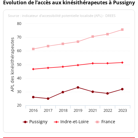
Evolution de l’accès aux kinésithérapeutes à Pussigny
Source : indicateur d’accessibilité potentielle localisée (APL) - DREES
80
70
APL des kinésithérapeutes
60
50
40
30
20
2016
2017
2018
2019
2021
2022
2023
Pussigny
Indre-et-Loire
France