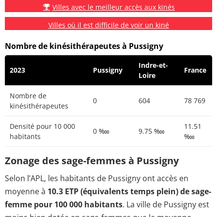
Villes avec le meilleur accès aux kinés
Villes où il est difficile de voir un kiné
Nombre de kinésithérapeutes à Pussigny
Indre-et-
2023
Pussigny
France
Loire
Nombre de
0
604
78 769
kinésithérapeutes
Densité pour 10 000
11.51
0 ‱
9.75 ‱
habitants
‱
Zonage des sage-femmes à Pussigny
Selon l’APL, les habitants de Pussigny ont accès en
moyenne à
10.3 ETP (équivalents temps plein) de sage-
femme pour 100 000 habitants
. La ville de Pussigny est