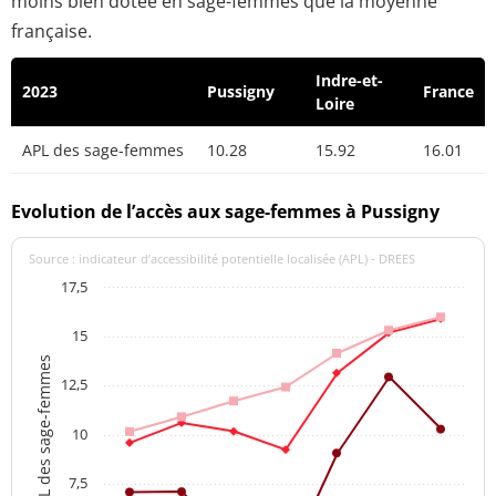
moins bien dotée en sage-femmes que la moyenne
française.
Indre-et-
2023
Pussigny
France
Loire
APL des sage-femmes
10.28
15.92
16.01
Evolution de l’accès aux sage-femmes à Pussigny
Source : indicateur d’accessibilité potentielle localisée (APL) - DREES
17,5
15
APL des sage-femmes
12,5
10
7,5