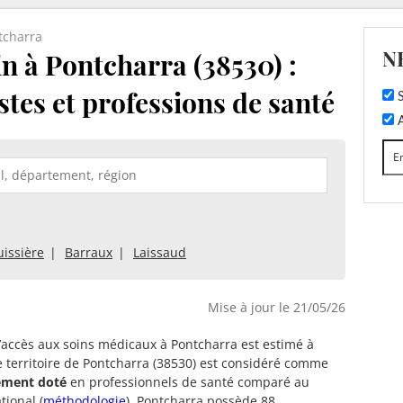
tcharra
N
 à Pontcharra (38530) :
stes et professions de santé
S
A
uissière
Barraux
Laissaud
Mise à jour le 21/05/26
d’accès aux soins médicaux à Pontcharra est estimé à
e territoire de Pontcharra (38530) est considéré comme
tement doté
en professionnels de santé comparé au
tional (
méthodologie
). Pontcharra possède 88