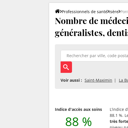
Professionnels de santé
Isère
Pon
Nombre de médecin
généralistes, denti
Voir aussi :
Saint-Maximin
La B
Indice d'accès aux soins
L’indice 
88.1 %. L
88 %
très for
niveau na