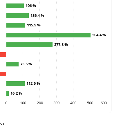
106 %
136.4 %
115.9 %
504.4 %
277.8 %
75.5 %
112.5 %
16.2 %
0
100
200
300
400
500
600
ra