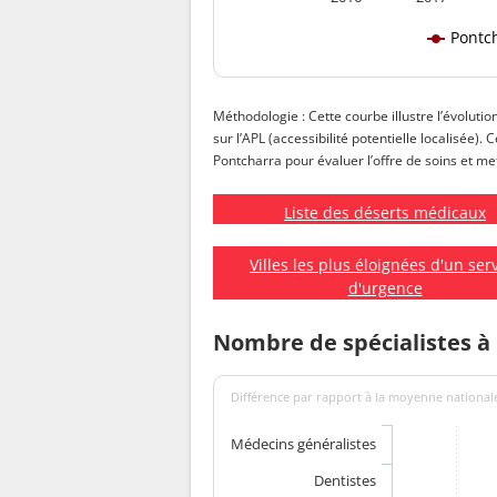
Pontc
Méthodologie : Cette courbe illustre l’évolutio
sur l’APL (accessibilité potentielle localisée).
Pontcharra pour évaluer l’offre de soins et met
Liste des déserts médicaux
Villes les plus éloignées d'un ser
d'urgence
Nombre de spécialistes à
Différence par rapport à la moyenne nationale
Médecins généralistes
Dentistes