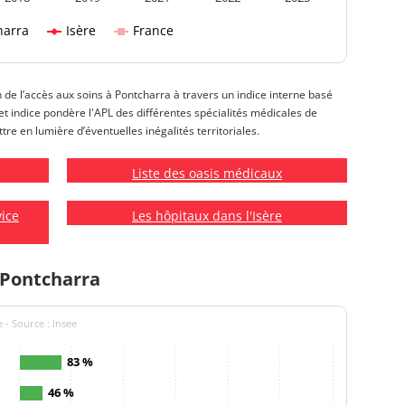
harra
Isère
France
n de l’accès aux soins à Pontcharra à travers un indice interne basé
 Cet indice pondère l'APL des différentes spécialités médicales de
tre en lumière d’éventuelles inégalités territoriales.
Liste des oasis médicaux
vice
Les hôpitaux dans l'Isère
 Pontcharra
 - Source : Insee
83 %
46 %