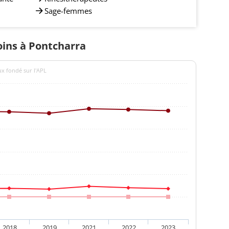
Sage-femmes
soins à Pontcharra
ux fondé sur l'APL
2018
2019
2021
2022
2023