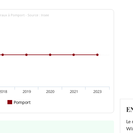
raux à Pomport - Source : Insee
2018
2019
2020
2021
2023
Pomport
E
Le 
Win