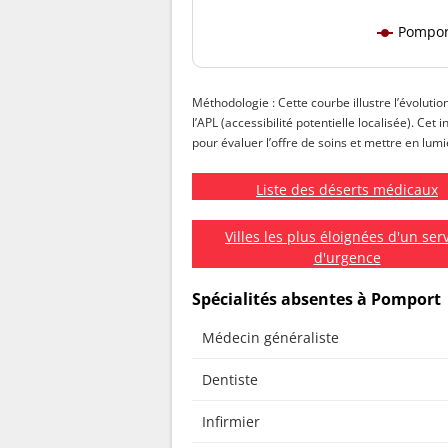
Pompor
Méthodologie : Cette courbe illustre l’évolutio
l’APL (accessibilité potentielle localisée). Ce
pour évaluer l’offre de soins et mettre en lumiè
Liste des déserts médicaux
Villes les plus éloignées d'un ser
d'urgence
Spécialités absentes à Pomport
Médecin généraliste
Dentiste
Infirmier