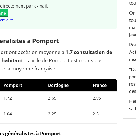
tou
directement par e-mail.
nne
On 
entialité
tou
ina
jea
éralistes à Pomport
Pou
mport ont accès en moyenne à
1.7 consultation de
Act
r habitant
. La ville de Pomport est moins bien
ins
ue la moyenne française.
"De
par
res
Pomport
Dordogne
France
des
1.72
2.69
2.95
Hél
sa 
1.04
2.25
2.6
ns généralistes à Pomport