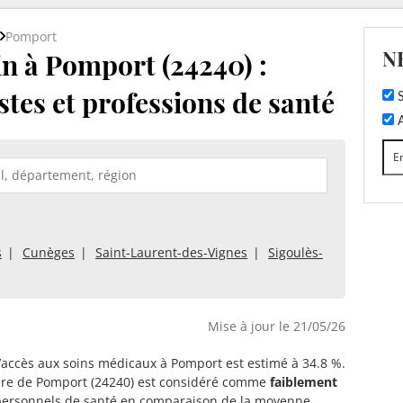
Pomport
N
 à Pomport (24240) :
stes et professions de santé
S
A
s
Cunèges
Saint-Laurent-des-Vignes
Sigoulès-
Mise à jour le 21/05/26
d’accès aux soins médicaux à Pomport est estimé à 34.8 %.
oire de Pomport (24240) est considéré comme
faiblement
ersonnels de santé en comparaison de la moyenne