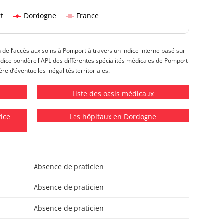
t
Dordogne
France
n de l’accès aux soins à Pomport à travers un indice interne basé sur
t indice pondère l'APL des différentes spécialités médicales de Pomport
re d’éventuelles inégalités territoriales.
Liste des oasis médicaux
vice
Les hôpitaux en Dordogne
Absence de praticien
Absence de praticien
Absence de praticien