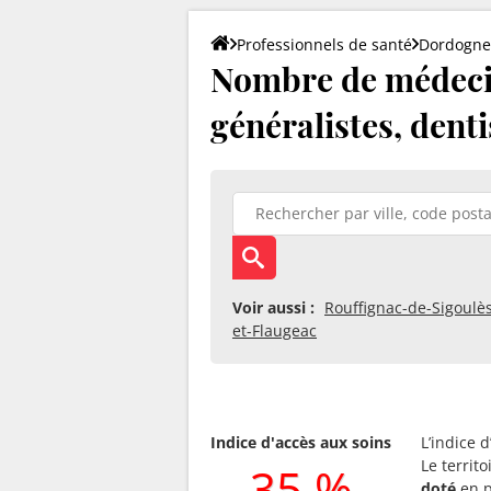
Professionnels de santé
Dordogne
Nombre de médecin
généralistes, denti
Voir aussi :
Rouffignac-de-Sigoulè
et-Flaugeac
Indice d'accès aux soins
L’indice 
Le territ
35 %
doté
en p