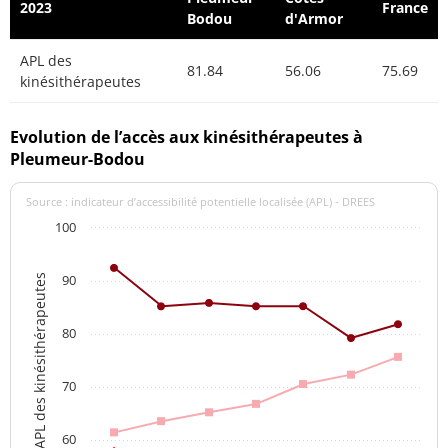
2023
France
Bodou
d'Armor
APL des
81.84
56.06
75.69
kinésithérapeutes
Evolution de l’accès aux kinésithérapeutes à
Pleumeur-Bodou
Source : indicateur d’accessibilité potentielle localisée (APL) - DREES
100
90
APL des kinésithérapeutes
80
70
60