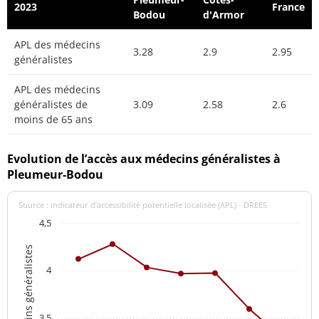
2023
France
Bodou
d'Armor
APL des médecins
3.28
2.9
2.95
généralistes
APL des médecins
généralistes de
3.09
2.58
2.6
moins de 65 ans
Evolution de l’accès aux médecins généralistes à
Pleumeur-Bodou
Source : indicateur d’accessibilité potentielle localisée (APL) - DREES
4,5
APL des médecins généralistes
4
3,5