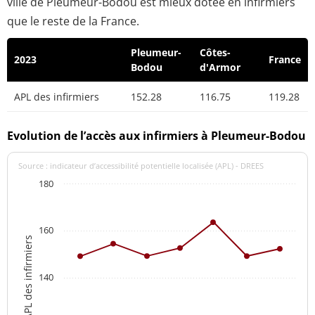
ville de Pleumeur-Bodou est mieux dotée en infirmiers
que le reste de la France.
Pleumeur-
Côtes-
2023
France
Bodou
d'Armor
APL des infirmiers
152.28
116.75
119.28
Evolution de l’accès aux infirmiers à Pleumeur-Bodou
Source : indicateur d’accessibilité potentielle localisée (APL) - DREES
180
160
APL des infirmiers
140