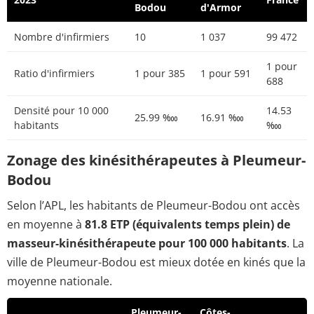
Bodou
d'Armor
Nombre d'infirmiers
10
1 037
99 472
1 pour
Ratio d'infirmiers
1 pour 385
1 pour 591
688
Densité pour 10 000
14.53
25.99 ‱
16.91 ‱
habitants
‱
Zonage des kinésithérapeutes à Pleumeur-
Bodou
Selon l’APL, les habitants de Pleumeur-Bodou ont accès
en moyenne à
81.8 ETP (équivalents temps plein) de
masseur-kinésithérapeute pour 100 000 habitants
. La
ville de Pleumeur-Bodou est mieux dotée en kinés que la
moyenne nationale.
Pleumeur-
Côtes-