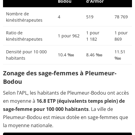
Bodou
d'Armor
Nombre de
4
519
78 769
kinésithérapeutes
Ratio de
1 pour
1 pour
1 pour 962
kinésithérapeutes
1 182
869
Densité pour 10 000
11.51
10.4 ‱
8.46 ‱
habitants
‱
Zonage des sage-femmes à Pleumeur-
Bodou
Selon l’APL, les habitants de Pleumeur-Bodou ont accès
en moyenne à
16.8 ETP (équivalents temps plein) de
sage-femme pour 100 000 habitants
. La ville de
Pleumeur-Bodou est mieux dotée en sage-femmes que
la moyenne nationale.