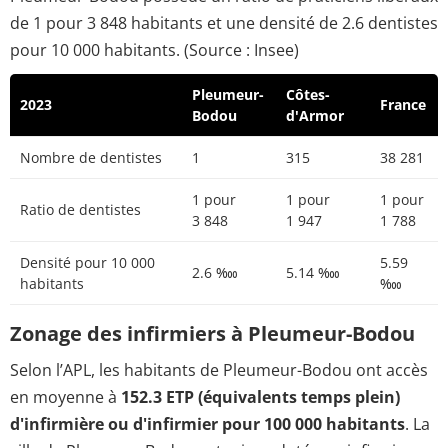
de 1 pour 3 848 habitants et une densité de 2.6 dentistes
pour 10 000 habitants. (Source : Insee)
Pleumeur-
Côtes-
2023
France
Bodou
d'Armor
Nombre de dentistes
1
315
38 281
1 pour
1 pour
1 pour
Ratio de dentistes
3 848
1 947
1 788
Densité pour 10 000
5.59
2.6 ‱
5.14 ‱
habitants
‱
Zonage des infirmiers à Pleumeur-Bodou
Selon l’APL, les habitants de Pleumeur-Bodou ont accès
en moyenne à
152.3 ETP (équivalents temps plein)
d'infirmière ou d'infirmier pour 100 000 habitants
. La