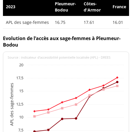
Pleumeur-
Côtes-
2023
France
Bodou
d'Armor
APL des sage-femmes
16.75
17.61
16.01
Evolution de l’accès aux sage-femmes à Pleumeur-
Bodou
Source : indicateur d’accessibilité potentielle localisée (APL) - DREES
20
17,5
APL des sage-femmes
15
12,5
10
7,5