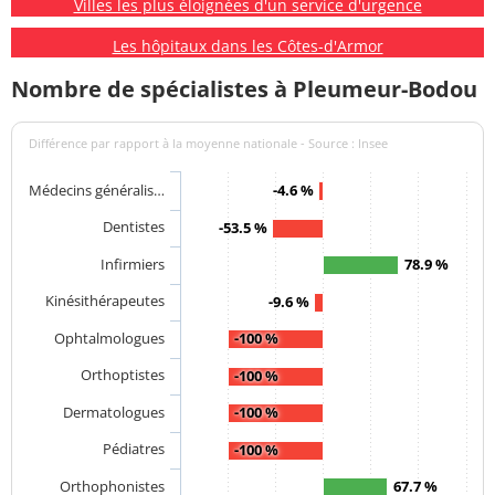
Villes les plus éloignées d'un service d'urgence
Les hôpitaux dans les Côtes-d'Armor
Nombre de spécialistes à Pleumeur-Bodou
Différence par rapport à la moyenne nationale - Source : Insee
Médecins généralis…
-4.6 %
Dentistes
-53.5 %
Infirmiers
78.9 %
Kinésithérapeutes
-9.6 %
Ophtalmologues
-100 %
Orthoptistes
-100 %
Dermatologues
-100 %
Pédiatres
-100 %
Orthophonistes
67.7 %