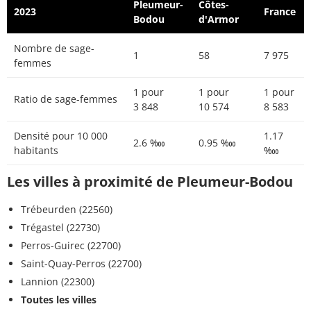
Pleumeur-
Côtes-
2023
France
Bodou
d'Armor
Nombre de sage-
1
58
7 975
femmes
1 pour
1 pour
1 pour
Ratio de sage-femmes
3 848
10 574
8 583
Densité pour 10 000
1.17
2.6 ‱
0.95 ‱
habitants
‱
Les villes à proximité de Pleumeur-Bodou
Trébeurden (22560)
Trégastel (22730)
Perros-Guirec (22700)
Saint-Quay-Perros (22700)
Lannion (22300)
Toutes les villes