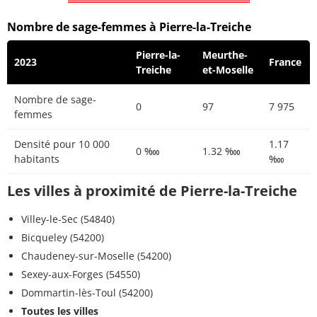
Nombre de sage-femmes à Pierre-la-Treiche
Pierre-la-
Meurthe-
2023
France
Treiche
et-Moselle
Nombre de sage-
0
97
7 975
femmes
Densité pour 10 000
1.17
0 ‱
1.32 ‱
habitants
‱
Les villes à proximité de Pierre-la-Treiche
Villey-le-Sec (54840)
Bicqueley (54200)
Chaudeney-sur-Moselle (54200)
Sexey-aux-Forges (54550)
Dommartin-lès-Toul (54200)
Toutes les villes