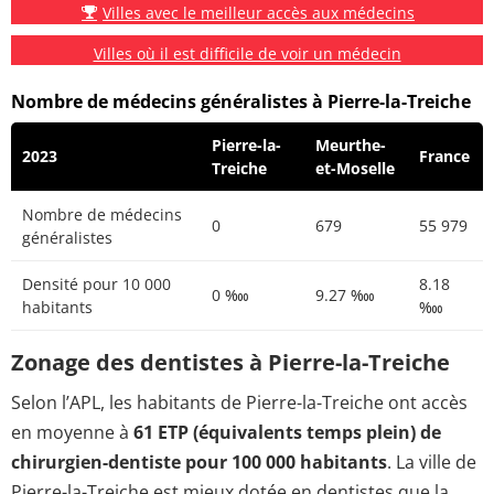
Villes avec le meilleur accès aux médecins
Villes où il est difficile de voir un médecin
Nombre de médecins généralistes à Pierre-la-Treiche
Pierre-la-
Meurthe-
2023
France
Treiche
et-Moselle
Nombre de médecins
0
679
55 979
généralistes
Densité pour 10 000
8.18
0 ‱
9.27 ‱
habitants
‱
Zonage des dentistes à Pierre-la-Treiche
Selon l’APL, les habitants de Pierre-la-Treiche ont accès
en moyenne à
61 ETP (équivalents temps plein) de
chirurgien-dentiste pour 100 000 habitants
. La ville de
Pierre-la-Treiche est mieux dotée en dentistes que la