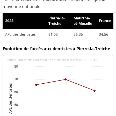
moyenne nationale.
Pierre-la-
Meurthe-
2023
France
Treiche
et-Moselle
APL des dentistes
61.03
36.35
34.56
Evolution de l’accès aux dentistes à Pierre-la-Treiche
Source : indicateur d’accessibilité potentielle localisée (APL) - DREES
80
70
APL des dentistes
60
50