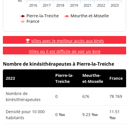
40
2016
2017
2018
2019
2021
2022
2023
Pierre-la-Treiche
Meurthe-et-Moselle
France
Villes avec le meilleur accès aux kinés
Villes où il est difficile de voir un kiné
Nombre de kinésithérapeutes à Pierre-la-Treiche
Pierre-la-
Meurthe-
2023
France
Treiche
et-Moselle
Nombre de
0
676
78 769
kinésithérapeutes
Densité pour 10 000
11.51
0 ‱
9.23 ‱
habitants
‱