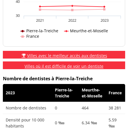
40
30
2021
2022
2023
Pierre-la-Treiche
Meurthe-et-Moselle
France
Villes avec le meilleur accès aux dentistes
Villes où il est difficile de voir un dentiste
Nombre de dentistes à Pierre-la-Treiche
Pierre-la-
Meurthe-
2023
France
Treiche
et-Moselle
Nombre de dentistes
0
464
38 281
Densité pour 10 000
5.59
0 ‱
6.34 ‱
habitants
‱