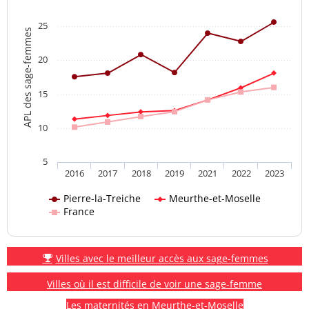
25
APL des sage-femmes
20
15
10
5
2016
2017
2018
2019
2021
2022
2023
Pierre-la-Treiche
Meurthe-et-Moselle
France
Villes avec le meilleur accès aux sage-femmes
Villes où il est difficile de voir une sage-femme
Les maternités en Meurthe-et-Moselle