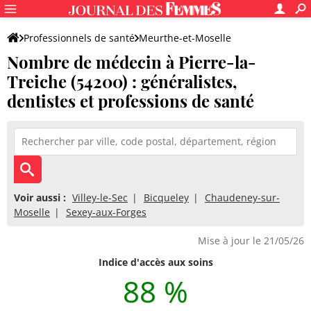
Professionnels de santé
Meurthe-et-Moselle
Nombre de médecin à Pierre-la-
Pierre-la-Treiche
Treiche (54200) : généralistes,
dentistes et professions de santé
Voir aussi :
Villey-le-Sec
Bicqueley
Chaudeney-sur-
Moselle
Sexey-aux-Forges
Mise à jour le 21/05/26
Indice d'accès aux soins
88 %