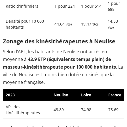
1 pour
Ratio d'infirmiers
1 pour 224
1 pour 514
688
Densité pour 10 000
14.53
44.64 ‱
19.47 ‱
habitants
‱
Zonage des kinésithérapeutes à Neulise
Selon l’APL, les habitants de Neulise ont accès en
moyenne à
43.9 ETP (équivalents temps plein) de
masseur-kinésithérapeute pour 100 000 habitants
. La
ville de Neulise est moins bien dotée en kinés que la
moyenne française.
2023
Neulise
Loire
France
APL des
43.89
74.98
75.69
kinésithérapeutes