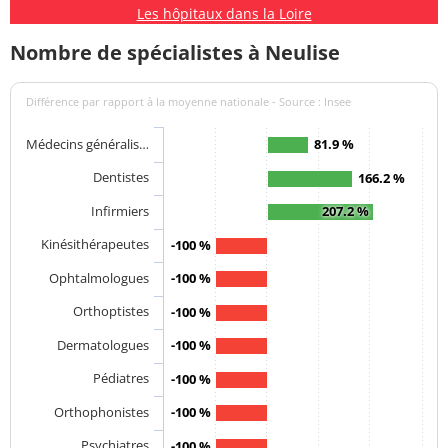
Les hôpitaux dans la Loire
Nombre de spécialistes à Neulise
Différence par rapport à la moyenne nationale - Source : Insee
Médecins généralis…
81.9 %
Dentistes
166.2 %
Infirmiers
207.2 %
Kinésithérapeutes
-100 %
Ophtalmologues
-100 %
Orthoptistes
-100 %
Dermatologues
-100 %
Pédiatres
-100 %
Orthophonistes
-100 %
Psychiatres
-100 %