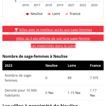
5
2016
2017
2018
2019
2021
2022
2023
Neulise
Loire
France
Villes avec le meilleur accès aux sage-femmes
Villes où il est difficile de voir une sage-femme
Les maternités dans la Loire
Nombre de sage-femmes à Neulise
2023
Neulise
Loire
France
Nombre de sage-
0
89
7 975
femmes
Densité pour 10 000
1.17
0 ‱
1.15 ‱
habitants
‱
Les villes à proximité de Neulise