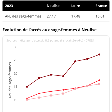
2023
Neulise
Loire
France
APL des sage-femmes
27.17
17.48
16.01
Evolution de l’accès aux sage-femmes à Neulise
Source : indicateur d’accessibilité potentielle localisée (APL) - DREES
30
25
APL des sage-femmes
20
15
10