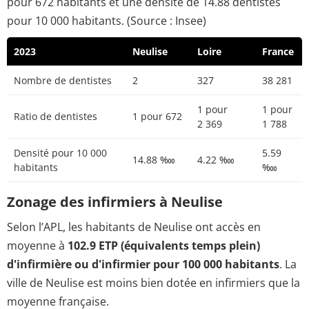
pour 672 habitants et une densité de 14.88 dentistes
pour 10 000 habitants. (Source : Insee)
2023
Neulise
Loire
France
Nombre de dentistes
2
327
38 281
1 pour
1 pour
Ratio de dentistes
1 pour 672
2 369
1 788
Densité pour 10 000
5.59
14.88 ‱
4.22 ‱
habitants
‱
Zonage des infirmiers à Neulise
Selon l’APL, les habitants de Neulise ont accès en
moyenne à
102.9 ETP (équivalents temps plein)
d'infirmière ou d'infirmier pour 100 000 habitants
. La
ville de Neulise est moins bien dotée en infirmiers que la
moyenne française.