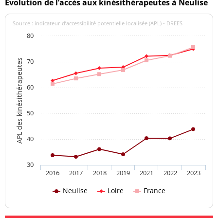
Evolution de l’accès aux kinésithérapeutes à Neulise
Source : indicateur d’accessibilité potentielle localisée (APL) - DREES
80
70
APL des kinésithérapeutes
60
50
40
30
2016
2017
2018
2019
2021
2022
2023
Neulise
Loire
France