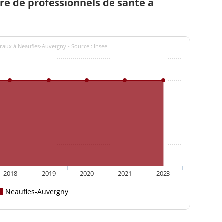
e de professionnels de santé à
raux à Neaufles-Auvergny - Source : Insee
2018
2019
2020
2021
2023
Neaufles-Auvergny