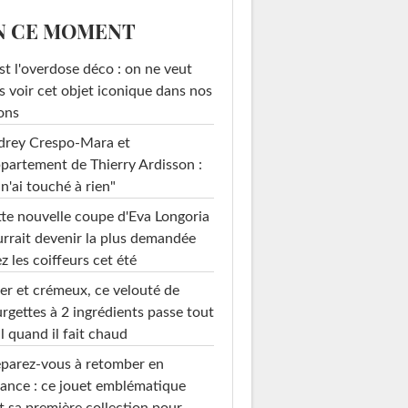
N CE MOMENT
st l'overdose déco : on ne veut
s voir cet objet iconique dans nos
ons
drey Crespo-Mara et
ppartement de Thierry Ardisson :
 n'ai touché à rien"
te nouvelle coupe d'Eva Longoria
rrait devenir la plus demandée
z les coiffeurs cet été
er et crémeux, ce velouté de
rgettes à 2 ingrédients passe tout
l quand il fait chaud
parez-vous à retomber en
ance : ce jouet emblématique
t sa première collection pour