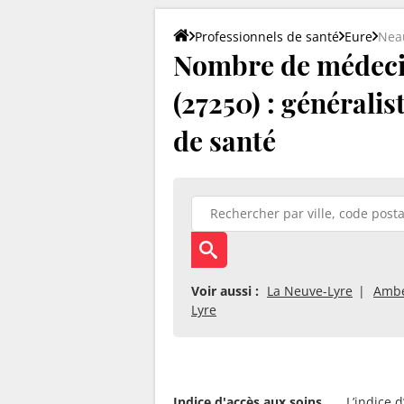
Professionnels de santé
Eure
Nea
Nombre de médeci
(27250) : généralis
de santé
Voir aussi :
La Neuve-Lyre
Amb
Lyre
Indice d'accès aux soins
L’indice 