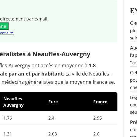
E
directement par e-mail.
C'e
nne
plu
entialité
sal
Au
ralistes à Neaufles-Auvergny
l'a
"Je
aufles-Auvergny ont accès en moyenne à
1.8
le par an et par habitant
. La ville de Neaufles-
Cet
pou
 médecins généralistes que la moyenne française.
che
Lég
Neaufles-
Eure
France
Auvergny
cou
seu
1.76
2.4
2.95
Pré
enf
1.31
2.08
2.6
sor