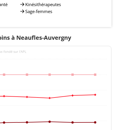
anté
Kinésithérapeutes
Sage-femmes
soins à Neaufles-Auvergny
ux fondé sur l'APL