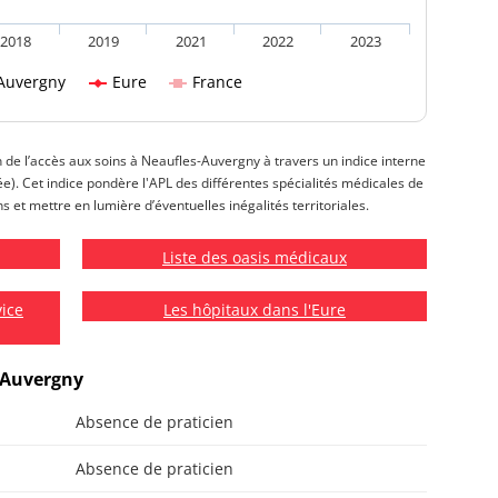
2018
2019
2021
2022
2023
Auvergny
Eure
France
on de l’accès aux soins à Neaufles-Auvergny à travers un indice interne
isée). Cet indice pondère l'APL des différentes spécialités médicales de
 et mettre en lumière d’éventuelles inégalités territoriales.
Liste des oasis médicaux
vice
Les hôpitaux dans l'Eure
s-Auvergny
Absence de praticien
Absence de praticien