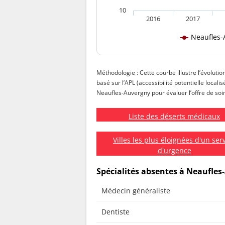
10
2016
2017
Neaufles-
Méthodologie : Cette courbe illustre l’évoluti
basé sur l’APL (accessibilité potentielle local
Neaufles-Auvergny pour évaluer l’offre de soins
Liste des déserts médicaux
Villes les plus éloignées d'un ser
d'urgence
Spécialités absentes à Neaufle
Médecin généraliste
Dentiste