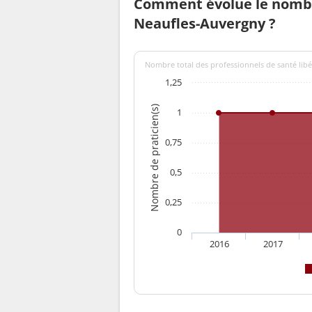
Comment évolue le nombr
Neaufles-Auvergny ?
Nombre total des professionnels de santé libé
1,25
Nombre de praticien(s)
1
0,75
0,5
0,25
0
2016
2017