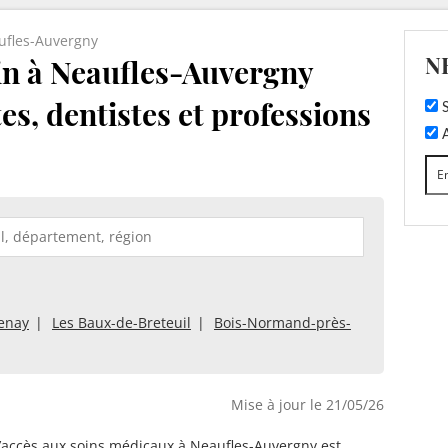
ufles-Auvergny
N
n à Neaufles-Auvergny
tes, dentistes et professions
S
A
enay
Les Baux-de-Breteuil
Bois-Normand-près-
Mise à jour le 21/05/26
d’accès aux soins médicaux à Neaufles-Auvergny est