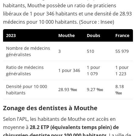
habitants, Mouthe possède un ratio de praticiens
libéraux de 1 pour 346 habitants et une densité de 28.93
médecins pour 10 000 habitants. (Source : Insee)
2023
Mouthe
Doubs
France
Nombre de médecins
3
510
55 979
généralistes
Ratio de médecins
1 pour
1 pour
1 pour 346
généralistes
1 079
1 223
Densité pour 10 000
8.18
28.93 ‱
9.27 ‱
habitants
‱
Zonage des dentistes à Mouthe
Selon l’APL, les habitants de Mouthe ont accès en
moyenne à
28.2 ETP (équivalents temps plein) de
chirurgien-dentiste pour 100 000 habitants
. La ville de