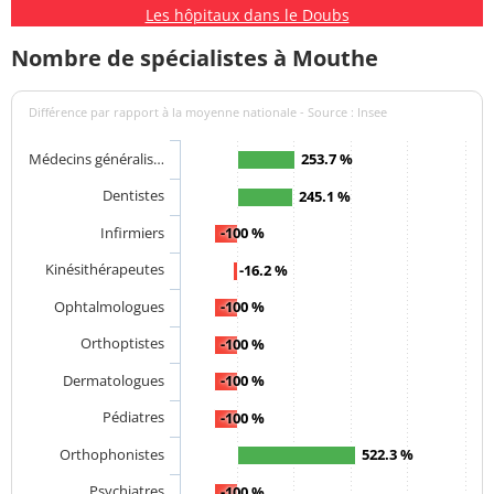
Les hôpitaux dans le Doubs
Nombre de spécialistes à Mouthe
Différence par rapport à la moyenne nationale - Source : Insee
Médecins généralis…
253.7 %
Dentistes
245.1 %
Infirmiers
-100 %
Kinésithérapeutes
-16.2 %
Ophtalmologues
-100 %
Orthoptistes
-100 %
Dermatologues
-100 %
Pédiatres
-100 %
Orthophonistes
522.3 %
Psychiatres
-100 %