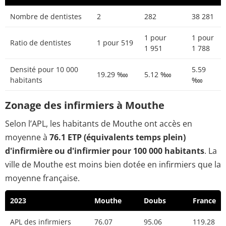
Nombre de dentistes
2
282
38 281
1 pour
1 pour
Ratio de dentistes
1 pour 519
1 951
1 788
Densité pour 10 000
5.59
19.29 ‱
5.12 ‱
habitants
‱
Zonage des infirmiers à Mouthe
Selon l’APL, les habitants de Mouthe ont accès en
moyenne à
76.1 ETP (équivalents temps plein)
d'infirmière ou d'infirmier pour 100 000 habitants
. La
ville de Mouthe est moins bien dotée en infirmiers que la
moyenne française.
2023
Mouthe
Doubs
France
APL des infirmiers
76.07
95.06
119.28