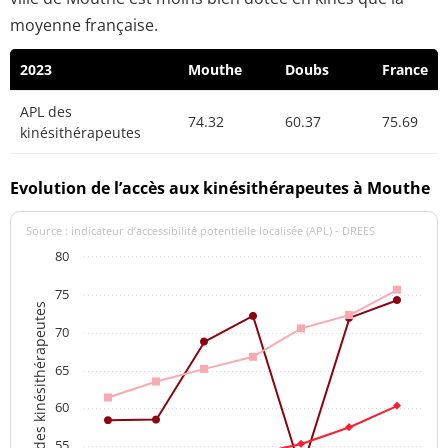
moyenne française.
2023
Mouthe
Doubs
France
APL des
74.32
60.37
75.69
kinésithérapeutes
Evolution de l’accès aux kinésithérapeutes à Mouthe
Source : indicateur d’accessibilité potentielle localisée (APL) - DREES
80
75
APL des kinésithérapeutes
70
65
60
55