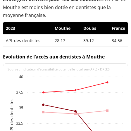
Mouthe est moins bien dotée en dentistes que la
moyenne française.
2023
Mouthe
Doubs
France
APL des dentistes
28.17
39.12
34.56
Evolution de l’accès aux dentistes à Mouthe
Source : indicateur d’accessibilité potentielle localisée (APL) - DREES
40
37,5
APL des dentistes
35
32,5