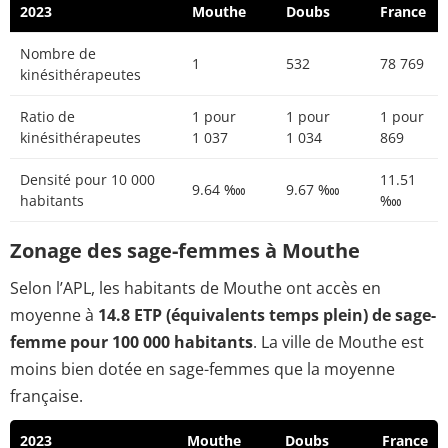
2023
Mouthe
Doubs
France
Nombre de
1
532
78 769
kinésithérapeutes
Ratio de
1 pour
1 pour
1 pour
kinésithérapeutes
1 037
1 034
869
Densité pour 10 000
11.51
9.64 ‱
9.67 ‱
habitants
‱
Zonage des sage-femmes à Mouthe
Selon l’APL, les habitants de Mouthe ont accès en
moyenne à
14.8 ETP (équivalents temps plein) de sage-
femme pour 100 000 habitants
. La ville de Mouthe est
moins bien dotée en sage-femmes que la moyenne
française.
2023
Mouthe
Doubs
France