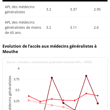
APL des médecins
3.2
3.37
2.95
généralistes
APL des médecins
généralistes de moins
3.2
3.11
2.6
de 65 ans
Evolution de l’accès aux médecins généralistes à
Mouthe
Source : indicateur d’accessibilité potentielle localisée (APL) - DREES
4
APL des médecins généralistes
3,75
3,5
3,25