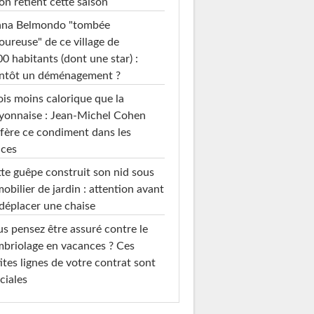
on retient cette saison
ana Belmondo "tombée
ureuse" de ce village de
0 habitants (dont une star) :
entôt un déménagement ?
ois moins calorique que la
yonnaise : Jean-Michel Cohen
fère ce condiment dans les
uces
te guêpe construit son nid sous
mobilier de jardin : attention avant
déplacer une chaise
s pensez être assuré contre le
briolage en vacances ? Ces
ites lignes de votre contrat sont
ciales