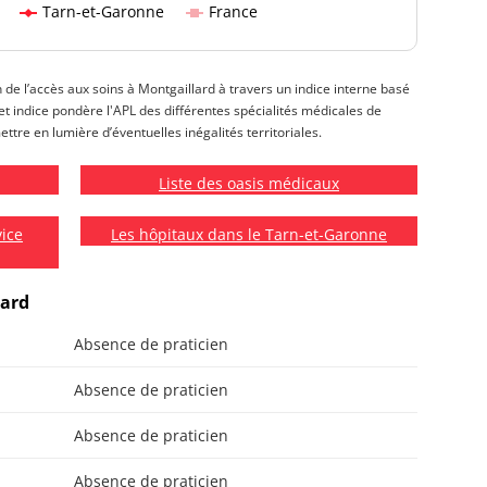
Tarn-et-Garonne
France
n de l’accès aux soins à Montgaillard à travers un indice interne basé
 Cet indice pondère l'APL des différentes spécialités médicales de
ettre en lumière d’éventuelles inégalités territoriales.
Liste des oasis médicaux
vice
Les hôpitaux dans le Tarn-et-Garonne
lard
Absence de praticien
Absence de praticien
Absence de praticien
Absence de praticien