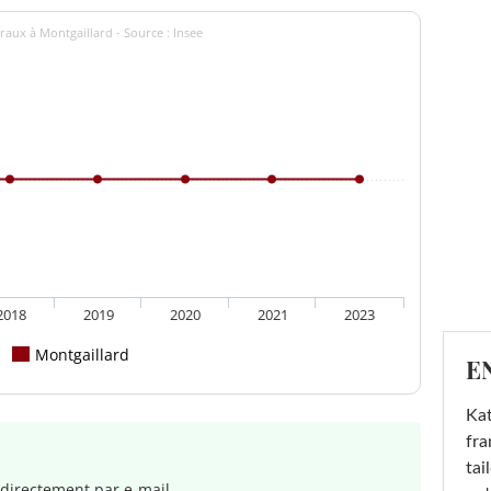
raux à Montgaillard - Source : Insee
2018
2019
2020
2021
2023
Montgaillard
E
Kat
fra
tai
directement par e-mail.