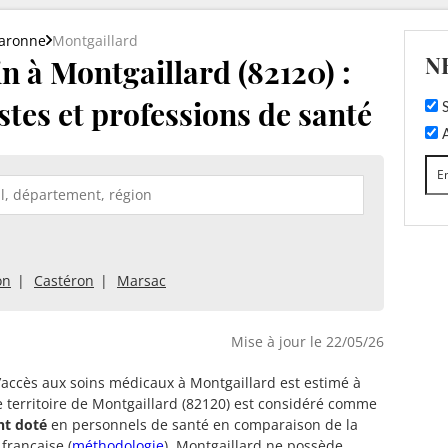
Garonne
Montgaillard
N
 à Montgaillard (82120) :
stes et professions de santé
S
A
on
Castéron
Marsac
Mise à jour le 22/05/26
d’accès aux soins médicaux à Montgaillard est estimé à
e territoire de Montgaillard (82120) est considéré comme
nt doté
en personnels de santé en comparaison de la
française (
méthodologie
). Montgaillard ne possède