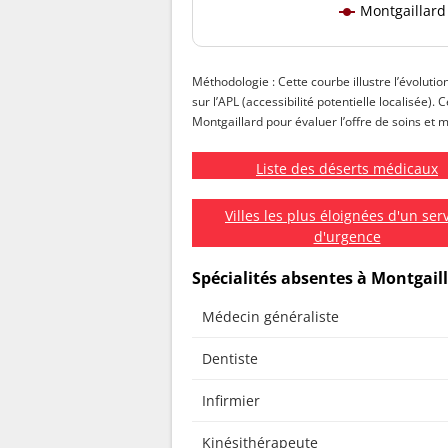
Montgaillard
Méthodologie : Cette courbe illustre l’évolutio
sur l’APL (accessibilité potentielle localisée).
Montgaillard pour évaluer l’offre de soins et m
Liste des déserts médicaux
Villes les plus éloignées d'un ser
d'urgence
Spécialités absentes à Montgail
Médecin généraliste
Dentiste
Infirmier
Kinésithérapeute