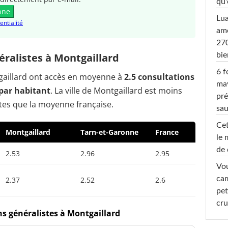
qu'
nne
Lu
entialité
amo
270
bi
ralistes à Montgaillard
6 f
tgaillard ont accès en moyenne à
2.5 consultations
ma
par habitant
. La ville de Montgaillard est moins
pré
tes que la moyenne française.
sa
Cet
Montgaillard
Tarn-et-Garonne
France
le 
de 
2.53
2.96
2.95
Vou
cam
2.37
2.52
2.6
pet
cru
ns généralistes à Montgaillard