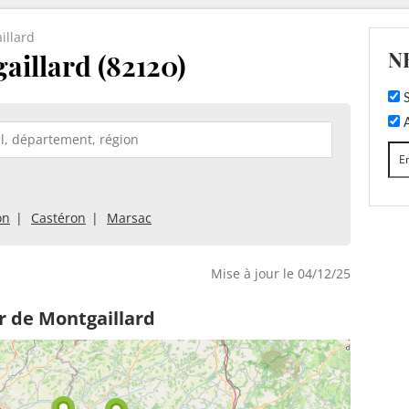
illard
N
aillard (82120)
S
A
on
Castéron
Marsac
Mise à jour le 04/12/25
r de Montgaillard