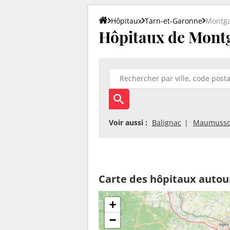
Hôpitaux
Tarn-et-Garonne
Montga
Hôpitaux de Montg
Voir aussi :
Balignac
Maumuss
Carte des hôpitaux autou
+
−