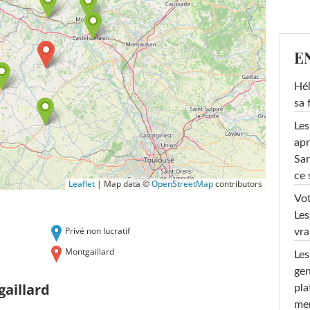
E
Hél
sa 
Les
apr
Sar
ce 
Leaflet
|
Map data ©
OpenStreetMap
contributors
Vot
Les
Privé non lucratif
vra
Montgaillard
Les
gen
aillard
pla
men