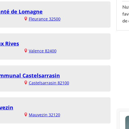
Nut
Santé de Lomagne
fav
Fleurance 32500
de 
ux Rives
Valence 82400
ommunal Castelsarrasin
Castelsarrasin 82100
vezin
Mauvezin 32120