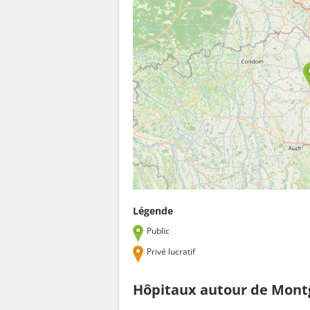
Légende
Public
Privé lucratif
Hôpitaux autour de Montg