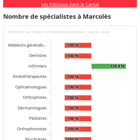
Les hôpitaux dans le Cantal
Nombre de spécialistes à Marcolès
Différence par rapport à la moyenne nationale - Source : Insee
Médecins généralis…
-100 %
Dentistes
-100 %
Infirmiers
129.4 %
Kinésithérapeutes
-100 %
Ophtalmologues
-100 %
Orthoptistes
-100 %
Dermatologues
-100 %
Pédiatres
-100 %
Orthophonistes
-100 %
Psychiatres
-100 %