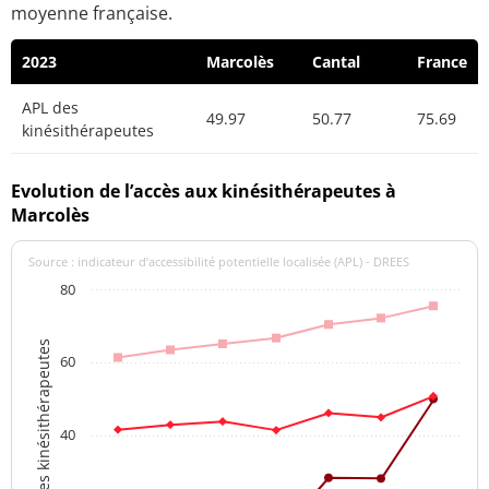
moyenne française.
2023
Marcolès
Cantal
France
APL des
49.97
50.77
75.69
kinésithérapeutes
Evolution de l’accès aux kinésithérapeutes à
Marcolès
Source : indicateur d’accessibilité potentielle localisée (APL) - DREES
80
APL des kinésithérapeutes
60
40