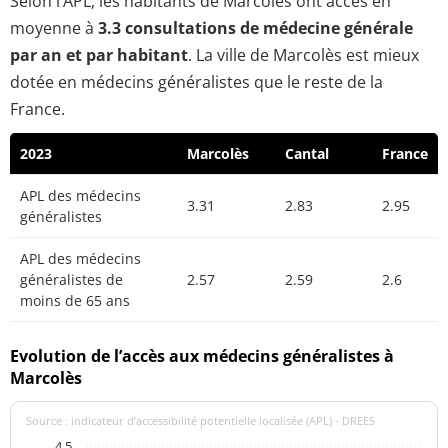
Selon l’APL, les habitants de Marcolès ont accès en
moyenne à
3.3 consultations de médecine générale
par an et par habitant
. La ville de Marcolès est mieux
dotée en médecins généralistes que le reste de la
France.
2023
Marcolès
Cantal
France
APL des médecins
3.31
2.83
2.95
généralistes
APL des médecins
généralistes de
2.57
2.59
2.6
moins de 65 ans
Evolution de l’accès aux médecins généralistes à
Marcolès
Source : indicateur d’accessibilité potentielle localisée (APL) - DREES
4,5