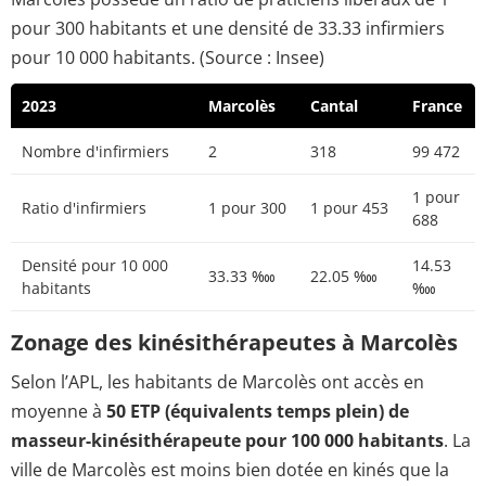
pour 300 habitants et une densité de 33.33 infirmiers
pour 10 000 habitants. (Source : Insee)
2023
Marcolès
Cantal
France
Nombre d'infirmiers
2
318
99 472
1 pour
Ratio d'infirmiers
1 pour 300
1 pour 453
688
Densité pour 10 000
14.53
33.33 ‱
22.05 ‱
habitants
‱
Zonage des kinésithérapeutes à Marcolès
Selon l’APL, les habitants de Marcolès ont accès en
moyenne à
50 ETP (équivalents temps plein) de
masseur-kinésithérapeute pour 100 000 habitants
. La
ville de Marcolès est moins bien dotée en kinés que la