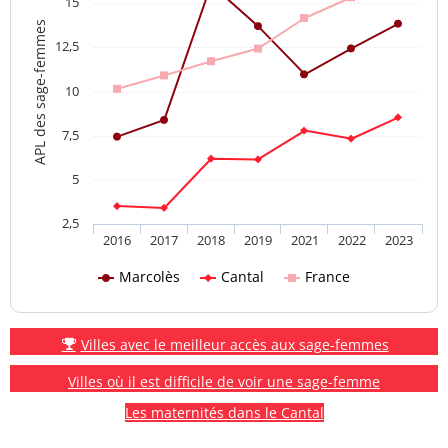
15
APL des sage-femmes
12,5
10
7,5
5
2,5
2016
2017
2018
2019
2021
2022
2023
Marcolès
Cantal
France
Villes avec le meilleur accès aux sage-femmes
Villes où il est difficile de voir une sage-femme
Les maternités dans le Cantal