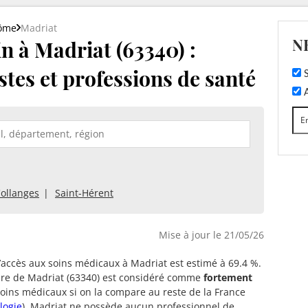
ôme
Madriat
N
 à Madriat (63340) :
stes et professions de santé
S
A
ollanges
Saint-Hérent
Mise à jour le 21/05/26
d’accès aux soins médicaux à Madriat est estimé à 69.4 %.
oire de Madriat (63340) est considéré comme
fortement
oins médicaux si on la compare au reste de la France
logie
). Madriat ne possède aucun professionnel de