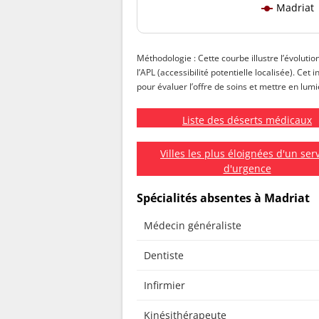
Madriat
Méthodologie : Cette courbe illustre l’évolutio
l’APL (accessibilité potentielle localisée). Ce
pour évaluer l’offre de soins et mettre en lumiè
Liste des déserts médicaux
Villes les plus éloignées d'un ser
d'urgence
Spécialités absentes à Madriat
Médecin généraliste
Dentiste
Infirmier
Kinésithérapeute