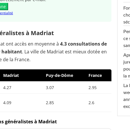
nne
For
entialité
cho
séc
ralistes à Madriat
Per
ce 
riat ont accès en moyenne à
4.3 consultations de
san
r habitant
. La ville de Madriat est mieux dotée en
Apr
 de la France.
jur
pou
Madriat
Puy-de-Dôme
France
la
La 
4.27
3.07
2.95
wee
ann
4.09
2.85
2.6
exc
ns généralistes à Madriat