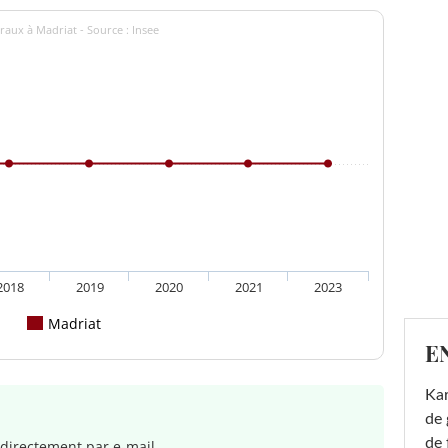
raux à Madriat - Source : Insee
2018
2019
2020
2021
2023
Madriat
E
Ka
de 
de 
directement par e-mail.