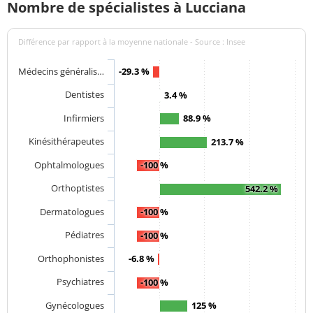
Nombre de spécialistes à Lucciana
Différence par rapport à la moyenne nationale - Source : Insee
Médecins généralis…
-29.3 %
Dentistes
3.4 %
Infirmiers
88.9 %
Kinésithérapeutes
213.7 %
Ophtalmologues
-100 %
Orthoptistes
542.2 %
Dermatologues
-100 %
Pédiatres
-100 %
Orthophonistes
-6.8 %
Psychiatres
-100 %
Gynécologues
125 %