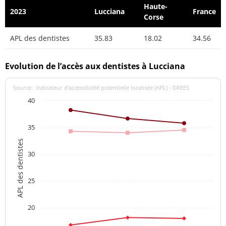
Haute-
2023
Lucciana
France
Corse
APL des dentistes
35.83
18.02
34.56
Evolution de l’accès aux dentistes à Lucciana
Source : indicateur d’accessibilité potentielle localisée (APL) - DREES
40
35
APL des dentistes
30
25
20