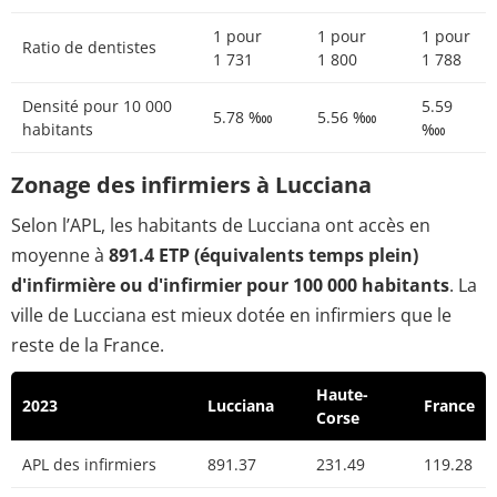
1 pour
1 pour
1 pour
Ratio de dentistes
1 731
1 800
1 788
Densité pour 10 000
5.59
5.78 ‱
5.56 ‱
habitants
‱
Zonage des infirmiers à Lucciana
Selon l’APL, les habitants de Lucciana ont accès en
moyenne à
891.4 ETP (équivalents temps plein)
d'infirmière ou d'infirmier pour 100 000 habitants
. La
ville de Lucciana est mieux dotée en infirmiers que le
reste de la France.
Haute-
2023
Lucciana
France
Corse
APL des infirmiers
891.37
231.49
119.28