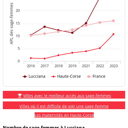
APL des sage-femmes
20
15
10
5
0
2016
2017
2018
2019
2021
2022
2023
Lucciana
Haute-Corse
France
Villes avec le meilleur accès aux sage-femmes
Villes où il est difficile de voir une sage-femme
Les maternités en Haute-Corse
Nombre de sage-femmes à Lucciana