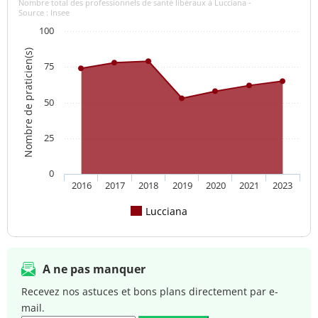
Nombre total des professionnels de santé libéraux à Lucciana -
Source : Insee
100
Nombre de praticien(s)
75
50
25
0
2016
2017
2018
2019
2020
2021
2023
Lucciana
A ne pas manquer
Recevez nos astuces et bons plans directement par e-
mail.