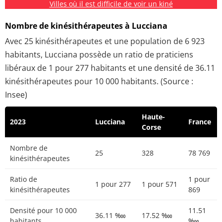
Villes où il est difficile de voir un kiné
Nombre de kinésithérapeutes à Lucciana
Avec 25 kinésithérapeutes et une population de 6 923
habitants, Lucciana possède un ratio de praticiens
libéraux de 1 pour 277 habitants et une densité de 36.11
kinésithérapeutes pour 10 000 habitants. (Source :
Insee)
Haute-
2023
Lucciana
France
Corse
Nombre de
25
328
78 769
kinésithérapeutes
Ratio de
1 pour
1 pour 277
1 pour 571
kinésithérapeutes
869
Densité pour 10 000
11.51
36.11 ‱
17.52 ‱
habitants
‱