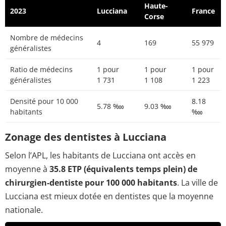
Haute-
2023
Lucciana
France
Corse
Nombre de médecins
4
169
55 979
généralistes
Ratio de médecins
1 pour
1 pour
1 pour
généralistes
1 731
1 108
1 223
Densité pour 10 000
8.18
5.78 ‱
9.03 ‱
habitants
‱
Zonage des dentistes à Lucciana
Selon l’APL, les habitants de Lucciana ont accès en
moyenne à
35.8 ETP (équivalents temps plein) de
chirurgien-dentiste pour 100 000 habitants
. La ville de
Lucciana est mieux dotée en dentistes que la moyenne
nationale.