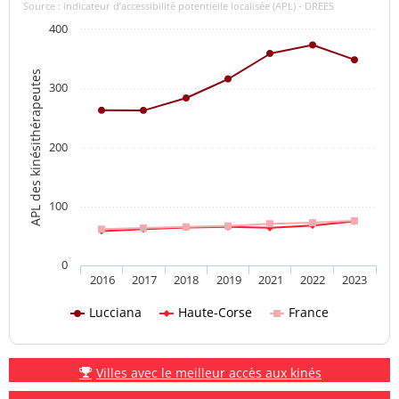
Source : indicateur d’accessibilité potentielle localisée (APL) - DREES
400
APL des kinésithérapeutes
300
200
100
0
2016
2017
2018
2019
2021
2022
2023
Lucciana
Haute-Corse
France
Villes avec le meilleur accès aux kinés