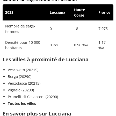
Haute-
2023
Lucciana
France
Corse
Nombre de sage-
0
18
7 975
femmes
Densité pour 10 000
1.17
0 ‱
0.96 ‱
habitants
‱
Les villes à proximité de Lucciana
Vescovato (20215)
Borgo (20290)
Venzolasca (20215)
Vignale (20290)
Prunelli-di-Casacconi (20290)
Toutes les villes
En savoir plus sur Lucciana