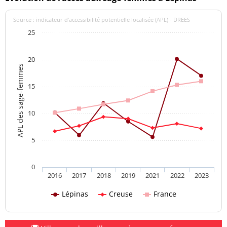
Source : indicateur d’accessibilité potentielle localisée (APL) - DREES
25
20
APL des sage-femmes
15
10
5
0
2016
2017
2018
2019
2021
2022
2023
Lépinas
Creuse
France