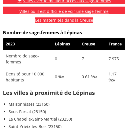
Villes avec le meilleur accès aux sage-femmes
Villes où il est difficile de voir une sage-femme
Les maternités dans la Creuse
Nombre de sage-femmes à Lépinas
2023
Lépinas
Creuse
France
Nombre de sage-
0
7
7 975
femmes
Densité pour 10 000
1.17
0 ‱
0.61 ‱
habitants
‱
Les villes à proximité de Lépinas
Maisonnisses (23150)
Sous-Parsat (23150)
La Chapelle-Saint-Martial (23250)
Saint-Yrieix-les-Bois (23150)