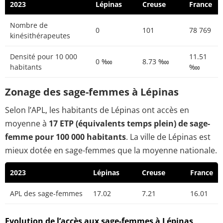
2023
Lépinas
Creuse
France
Nombre de
0
101
78 769
kinésithérapeutes
Densité pour 10 000
11.51
0 ‱
8.73 ‱
habitants
‱
Zonage des sage-femmes à Lépinas
Selon l’APL, les habitants de Lépinas ont accès en
moyenne à
17 ETP (équivalents temps plein) de sage-
femme pour 100 000 habitants
. La ville de Lépinas est
mieux dotée en sage-femmes que la moyenne nationale.
2023
Lépinas
Creuse
France
APL des sage-femmes
17.02
7.21
16.01
Evolution de l’accès aux sage-femmes à Lépinas