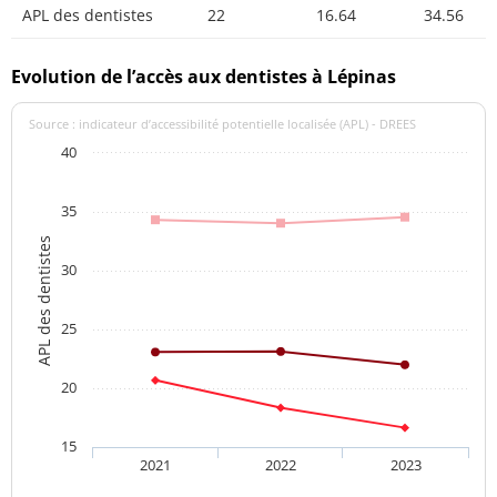
APL des dentistes
22
16.64
34.56
Evolution de l’accès aux dentistes à Lépinas
Source : indicateur d’accessibilité potentielle localisée (APL) - DREES
40
35
APL des dentistes
30
25
20
15
2021
2022
2023