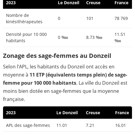
2023
Le Donzeil
Creuse
France
Nombre de
0
101
78 769
kinésithérapeutes
Densité pour 10 000
11.51
0 ‱
8.73 ‱
habitants
‱
Zonage des sage-femmes au Donzeil
Selon l’APL, les habitants du Donzeil ont accès en
moyenne à
11 ETP (équivalents temps plein) de sage-
femme pour 100 000 habitants
. La ville du Donzeil est
moins bien dotée en sage-femmes que la moyenne
française.
2023
Le Donzeil
Creuse
France
APL des sage-femmes
11.01
7.21
16.01