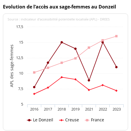
Evolution de l’accès aux sage-femmes au Donzeil
Source : indicateur d’accessibilité potentielle localisée (APL) - DREES
17,5
15
APL des sage-femmes
12,5
10
7,5
5
2016
2017
2018
2019
2021
2022
2023
Le Donzeil
Creuse
France