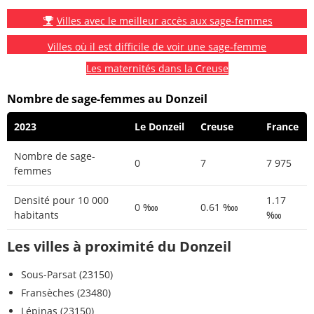
Villes avec le meilleur accès aux sage-femmes
Villes où il est difficile de voir une sage-femme
Les maternités dans la Creuse
Nombre de sage-femmes au Donzeil
2023
Le Donzeil
Creuse
France
Nombre de sage-
0
7
7 975
femmes
Densité pour 10 000
1.17
0 ‱
0.61 ‱
habitants
‱
Les villes à proximité du Donzeil
Sous-Parsat (23150)
Fransèches (23480)
Lépinas (23150)