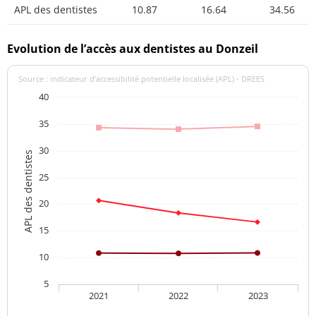
APL des dentistes
10.87
16.64
34.56
Evolution de l’accès aux dentistes au Donzeil
Source : indicateur d’accessibilité potentielle localisée (APL) - DREES
40
35
30
APL des dentistes
25
20
15
10
5
2021
2022
2023