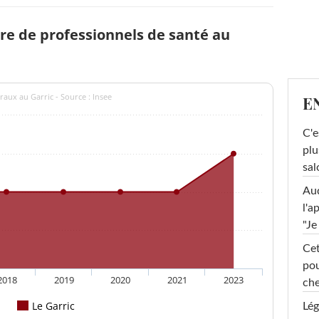
e de professionnels de santé au
raux au Garric - Source : Insee
E
C'e
plu
sal
Au
l'a
"Je
Cet
pou
2018
2019
2020
2021
2023
che
Le Garric
Lég