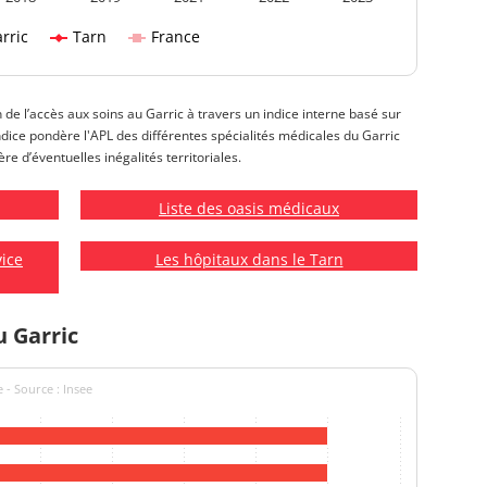
rric
Tarn
France
n de l’accès aux soins au Garric à travers un indice interne basé sur
 indice pondère l'APL des différentes spécialités médicales du Garric
re d’éventuelles inégalités territoriales.
Liste des oasis médicaux
vice
Les hôpitaux dans le Tarn
u Garric
 - Source : Insee