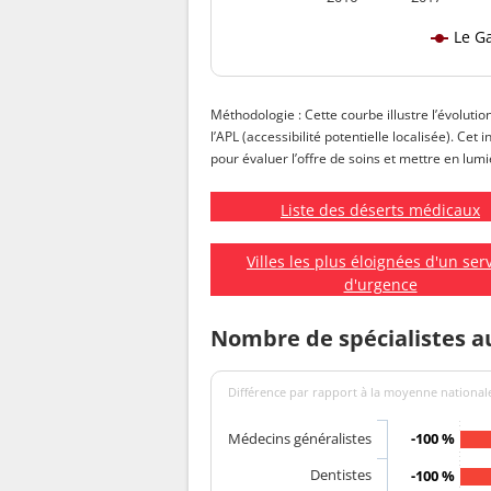
Le Ga
Méthodologie : Cette courbe illustre l’évolutio
l’APL (accessibilité potentielle localisée). Cet
pour évaluer l’offre de soins et mettre en lumiè
Liste des déserts médicaux
Villes les plus éloignées d'un ser
d'urgence
Nombre de spécialistes a
Différence par rapport à la moyenne nationale
Médecins généralistes
-100 %
Dentistes
-100 %