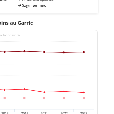
Sage-femmes
oins au Garric
ux fondé sur l'APL
2018
2019
2021
2022
2023