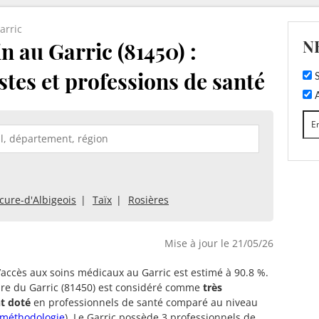
arric
N
 au Garric (81450) :
stes et professions de santé
S
A
cure-d'Albigeois
Taïx
Rosières
Mise à jour le 21/05/26
d’accès aux soins médicaux au Garric est estimé à 90.8 %.
oire du Garric (81450) est considéré comme
très
t doté
en professionnels de santé comparé au niveau
méthodologie
). Le Garric possède 3 professionnels de