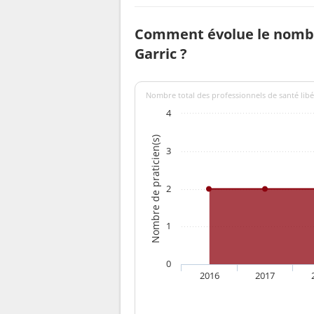
Comment évolue le nombr
Garric ?
Nombre total des professionnels de santé libé
4
Nombre de praticien(s)
3
2
1
0
2016
2017