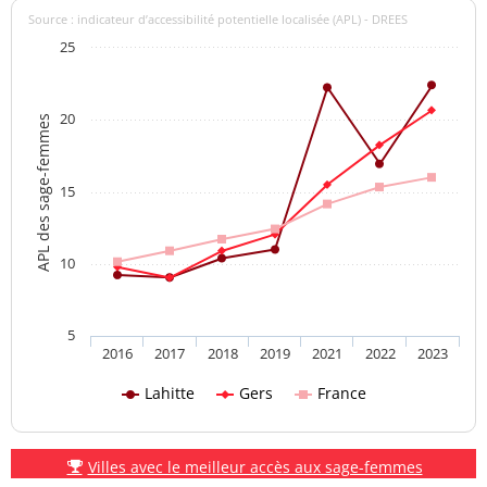
Source : indicateur d’accessibilité potentielle localisée (APL) - DREES
25
20
APL des sage-femmes
15
10
5
2016
2017
2018
2019
2021
2022
2023
Lahitte
Gers
France
Villes avec le meilleur accès aux sage-femmes