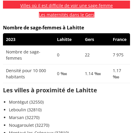
Villes où il est difficile de voir une sage-femme
Les maternités dans le Gers
Nombre de sage-femmes à Lahitte
2023
Lahitte
Gers
France
Nombre de sage-
0
22
7 975
femmes
Densité pour 10 000
1.17
0 ‱
1.14 ‱
habitants
‱
Les villes à proximité de Lahitte
Montégut (32550)
Leboulin (32810)
Marsan (32270)
Nougaroulet (32270)
Montaut-les-Créneaux (32810)