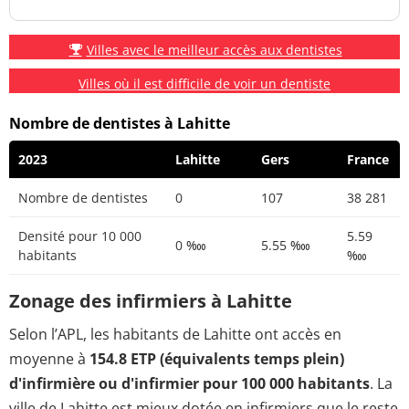
Villes avec le meilleur accès aux dentistes
Villes où il est difficile de voir un dentiste
Nombre de dentistes à Lahitte
2023
Lahitte
Gers
France
Nombre de dentistes
0
107
38 281
Densité pour 10 000
5.59
0 ‱
5.55 ‱
habitants
‱
Zonage des infirmiers à Lahitte
Selon l’APL, les habitants de Lahitte ont accès en
moyenne à
154.8 ETP (équivalents temps plein)
d'infirmière ou d'infirmier pour 100 000 habitants
. La
ville de Lahitte est mieux dotée en infirmiers que le reste