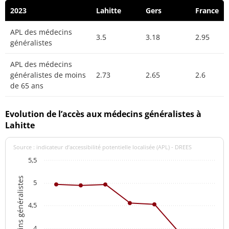
2023
Lahitte
Gers
France
APL des médecins
3.5
3.18
2.95
généralistes
APL des médecins
généralistes de moins
2.73
2.65
2.6
de 65 ans
Evolution de l’accès aux médecins généralistes à
Lahitte
Source : indicateur d’accessibilité potentielle localisée (APL) - DREES
5,5
APL des médecins généralistes
5
4,5
4