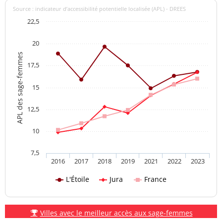
Source : indicateur d’accessibilité potentielle localisée (APL) - DREES
22,5
20
APL des sage-femmes
17,5
15
12,5
10
7,5
2016
2017
2018
2019
2021
2022
2023
L'Étoile
Jura
France
Villes avec le meilleur accès aux sage-femmes