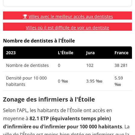
Villes avec le meilleur accès aux dentistes
Villes où il est difficile de voir un dentiste
Nombre de dentistes à l'Étoile
2023
L'Étoile
Jura
France
Nombre de dentistes
0
102
38 281
Densité pour 10 000
5.59
0 ‱
3.95 ‱
habitants
‱
Zonage des infirmiers à l'Étoile
Selon l’APL, les habitants de l'Étoile ont accès en
moyenne à
82.1 ETP (équivalents temps plein)
d'infirmière ou d'infirmier pour 100 000 habitants
. La
ville de l'Étoile est moins bien dotée en infirmiers que la