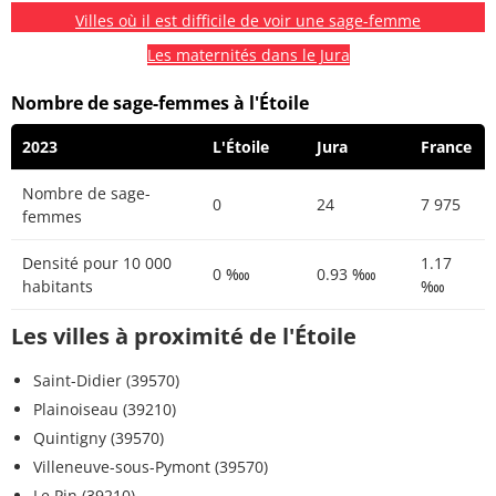
Villes où il est difficile de voir une sage-femme
Les maternités dans le Jura
Nombre de sage-femmes à l'Étoile
2023
L'Étoile
Jura
France
Nombre de sage-
0
24
7 975
femmes
Densité pour 10 000
1.17
0 ‱
0.93 ‱
habitants
‱
Les villes à proximité de l'Étoile
Saint-Didier (39570)
Plainoiseau (39210)
Quintigny (39570)
Villeneuve-sous-Pymont (39570)
Le Pin (39210)