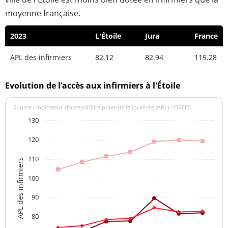
moyenne française.
2023
L'Étoile
Jura
France
APL des infirmiers
82.12
82.94
119.28
Evolution de l’accès aux infirmiers à l'Étoile
Source : indicateur d’accessibilité potentielle localisée (APL) - DREES
130
120
110
APL des infirmiers
100
90
80