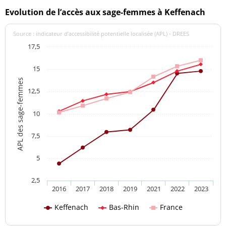
Evolution de l’accès aux sage-femmes à Keffenach
Source : indicateur d’accessibilité potentielle localisée (APL) - DREES
17,5
15
APL des sage-femmes
12,5
10
7,5
5
2,5
2016
2017
2018
2019
2021
2022
2023
Keffenach
Bas-Rhin
France