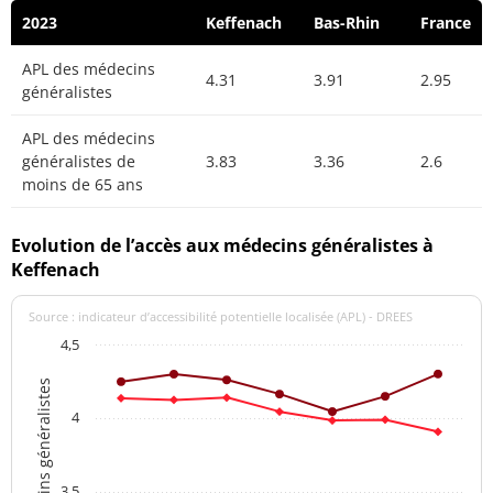
2023
Keffenach
Bas-Rhin
France
APL des médecins
4.31
3.91
2.95
généralistes
APL des médecins
généralistes de
3.83
3.36
2.6
moins de 65 ans
Evolution de l’accès aux médecins généralistes à
Keffenach
Source : indicateur d’accessibilité potentielle localisée (APL) - DREES
4,5
APL des médecins généralistes
4
3,5