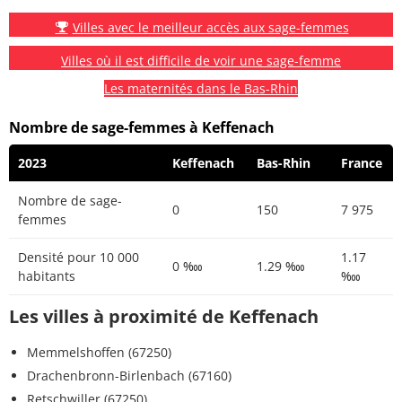
Villes avec le meilleur accès aux sage-femmes
Villes où il est difficile de voir une sage-femme
Les maternités dans le Bas-Rhin
Nombre de sage-femmes à Keffenach
2023
Keffenach
Bas-Rhin
France
Nombre de sage-
0
150
7 975
femmes
Densité pour 10 000
1.17
0 ‱
1.29 ‱
habitants
‱
Les villes à proximité de Keffenach
Memmelshoffen (67250)
Drachenbronn-Birlenbach (67160)
Retschwiller (67250)