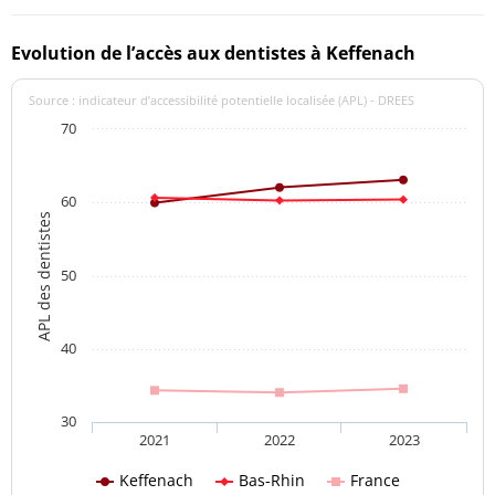
Evolution de l’accès aux dentistes à Keffenach
Source : indicateur d’accessibilité potentielle localisée (APL) - DREES
70
60
APL des dentistes
50
40
30
2021
2022
2023
Keffenach
Bas-Rhin
France