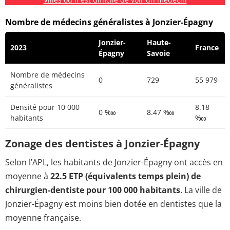
Nombre de médecins généralistes à Jonzier-Épagny
Jonzier-
Haute-
2023
France
Épagny
Savoie
Nombre de médecins
0
729
55 979
généralistes
Densité pour 10 000
8.18
0 ‱
8.47 ‱
habitants
‱
Zonage des dentistes à Jonzier-Épagny
Selon l’APL, les habitants de Jonzier-Épagny ont accès en
moyenne à
22.5 ETP (équivalents temps plein) de
chirurgien-dentiste pour 100 000 habitants
. La ville de
Jonzier-Épagny est moins bien dotée en dentistes que la
moyenne française.