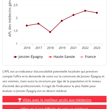
APL des médecins généralistes
2,5
2
1,5
1
2016
2017
2018
2019
2021
2022
2023
Jonzier-Épagny
Haute-Savoie
France
L’APL est un indicateur d’accessibilité potentielle localisée qui prend en
compte l’offre et la demande de soins sur la commune de Jonzier-Épagny et
ses voisines, mais aussi la structure par âge de la population et le niveau
d’activité des professionnels. Il s’agit de l’indicateur le plus fiable pour
évaluer si Jonzier-Épagny est un désert médical.
Villes avec le meilleur accès aux médecins
Villes où il est difficile de voir un médecin