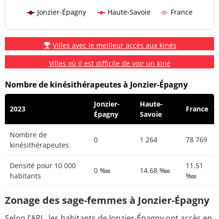
Jonzier-Épagny
Haute-Savoie
France
Villes avec le meilleur accès aux kinés
Villes où il est difficile de voir un kiné
Nombre de kinésithérapeutes à Jonzier-Épagny
Jonzier-
Haute-
2023
France
Épagny
Savoie
Nombre de
0
1 264
78 769
kinésithérapeutes
Densité pour 10 000
11.51
0 ‱
14.68 ‱
habitants
‱
Zonage des sage-femmes à Jonzier-Épagny
Selon l’APL, les habitants de Jonzier-Épagny ont accès en