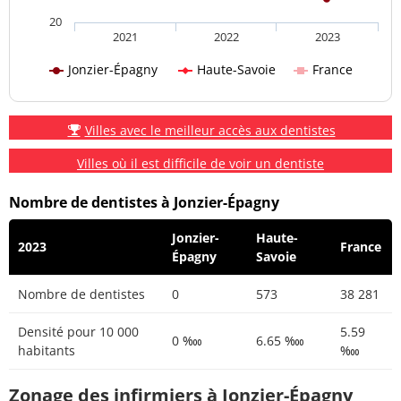
20
2021
2022
2023
Jonzier-Épagny
Haute-Savoie
France
Villes avec le meilleur accès aux dentistes
Villes où il est difficile de voir un dentiste
Nombre de dentistes à Jonzier-Épagny
Jonzier-
Haute-
2023
France
Épagny
Savoie
Nombre de dentistes
0
573
38 281
Densité pour 10 000
5.59
0 ‱
6.65 ‱
habitants
‱
Zonage des infirmiers à Jonzier-Épagny