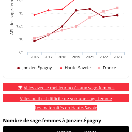
APL des sage-femmes
15
12,5
10
7,5
2016
2017
2018
2019
2021
2022
2023
Jonzier-Épagny
Haute-Savoie
France
Villes avec le meilleur accès aux sage-femmes
Villes où il est difficile de voir une sage-femme
Les maternités en Haute-Savoie
Nombre de sage-femmes à Jonzier-Épagny