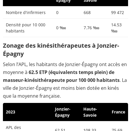
Épagny
Savoie
Nombre d'infirmiers
0
668
99 472
Densité pour 10 000
14.53
0 ‱
7.76 ‱
habitants
‱
Zonage des kinésithérapeutes à Jonzier-
Épagny
Selon l’APL, les habitants de Jonzier-Épagny ont accès en
moyenne à
62.5 ETP (équivalents temps plein) de
masseur-kinésithérapeute pour 100 000 habitants
. La
ville de Jonzier-Épagny est moins bien dotée en kinés
que la moyenne française.
Jonzier-
Haute-
2023
France
Épagny
Savoie
APL des
62.51
108.33
75.69