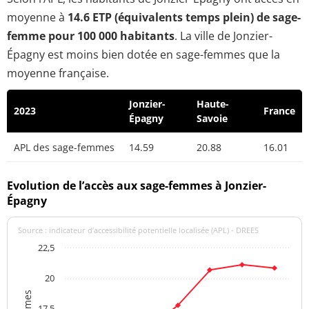
moyenne à
14.6 ETP (équivalents temps plein) de sage-
femme pour 100 000 habitants
. La ville de Jonzier-
Épagny est moins bien dotée en sage-femmes que la
moyenne française.
Jonzier-
Haute-
2023
France
Épagny
Savoie
APL des sage-femmes
14.59
20.88
16.01
Evolution de l’accès aux sage-femmes à Jonzier-
Épagny
Source : indicateur d’accessibilité potentielle localisée (APL) - DREES
22,5
20
17,5