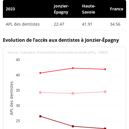
Jonzier-
Haute-
2023
France
Épagny
Savoie
APL des dentistes
22.47
41.91
34.56
Evolution de l’accès aux dentistes à Jonzier-Épagny
Source : indicateur d’accessibilité potentielle localisée (APL) - DREES
45
40
APL des dentistes
35
30
25