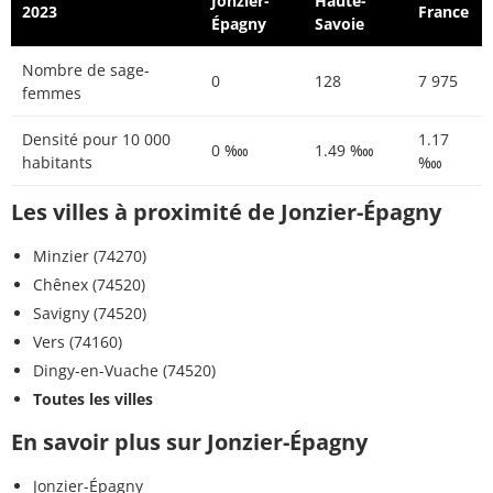
Jonzier-
Haute-
2023
France
Épagny
Savoie
Nombre de sage-
0
128
7 975
femmes
Densité pour 10 000
1.17
0 ‱
1.49 ‱
habitants
‱
Les villes à proximité de Jonzier-Épagny
Minzier (74270)
Chênex (74520)
Savigny (74520)
Vers (74160)
Dingy-en-Vuache (74520)
Toutes les villes
En savoir plus sur Jonzier-Épagny
Jonzier-Épagny