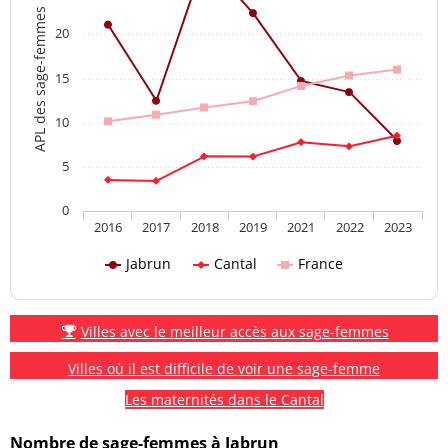
APL des sage-femmes
20
15
10
5
0
2016
2017
2018
2019
2021
2022
2023
Jabrun
Cantal
France
Villes avec le meilleur accès aux sage-femmes
Villes où il est difficile de voir une sage-femme
Les maternités dans le Cantal
Nombre de sage-femmes à Jabrun