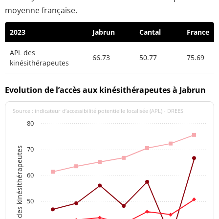
moyenne française.
2023
Jabrun
Cantal
France
APL des
66.73
50.77
75.69
kinésithérapeutes
Evolution de l’accès aux kinésithérapeutes à Jabrun
Source : indicateur d’accessibilité potentielle localisée (APL) - DREES
80
70
APL des kinésithérapeutes
60
50