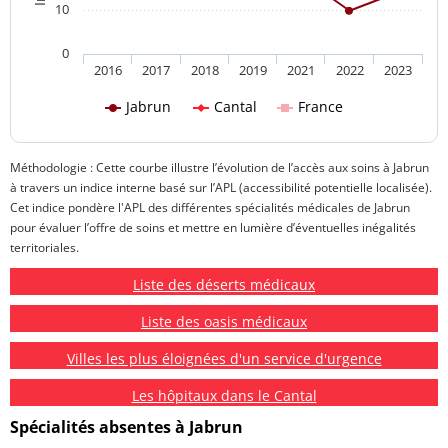
10
0
2016
2017
2018
2019
2021
2022
2023
Jabrun
Cantal
France
Méthodologie : Cette courbe illustre l’évolution de l’accès aux soins à Jabrun
à travers un indice interne basé sur l’APL (accessibilité potentielle localisée).
Cet indice pondère l'APL des différentes spécialités médicales de Jabrun
pour évaluer l’offre de soins et mettre en lumière d’éventuelles inégalités
territoriales.
Liste des déserts médicaux
Liste des oasis médicaux
Villes les plus éloignées d'un service d'urgence
Les hôpitaux dans le Cantal
Spécialités absentes à Jabrun