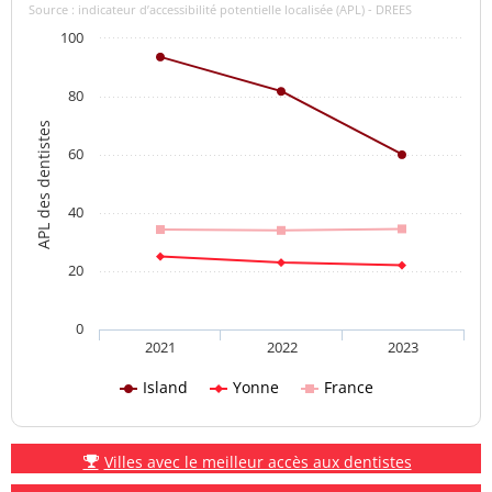
Source : indicateur d’accessibilité potentielle localisée (APL) - DREES
100
80
APL des dentistes
60
40
20
0
2021
2022
2023
Island
Yonne
France
Villes avec le meilleur accès aux dentistes