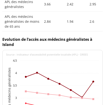
APL des médecins
3.66
2.42
2.95
généralistes
APL des médecins
généralistes de moins
2.84
1.94
2.6
de 65 ans
Evolution de l’accès aux médecins généralistes à
Island
Source : indicateur d’accessibilité potentielle localisée (APL) - DREES
4,5
APL des médecins généralistes
4
3,5
3