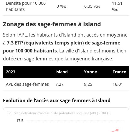
Densité pour 10 000
11.51
0 ‱
6.35 ‱
habitants
‱
Zonage des sage-femmes à Island
Selon l’APL, les habitants d'Island ont accès en moyenne
à
7.3 ETP (équivalents temps plein) de sage-femme
pour 100 000 habitants
. La ville d'Island est moins bien
dotée en sage-femmes que la moyenne française.
2023
Island
Yonne
France
APL des sage-femmes
7.27
9.25
16.01
Evolution de l’accès aux sage-femmes à Island
Source : indicateur d’accessibilité potentielle localisée (APL) - DREES
17,5