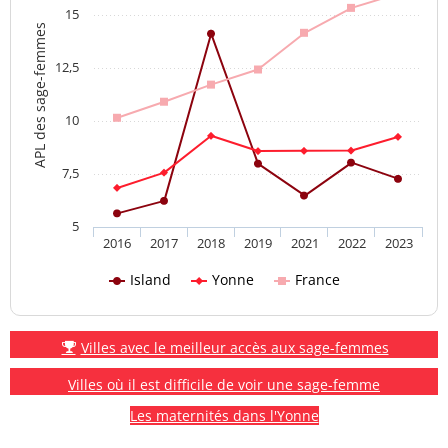
15
APL des sage-femmes
12,5
10
7,5
5
2016
2017
2018
2019
2021
2022
2023
Island
Yonne
France
Villes avec le meilleur accès aux sage-femmes
Villes où il est difficile de voir une sage-femme
Les maternités dans l'Yonne