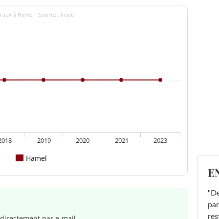
raux à Hamel - Source : Insee
2018
2019
2020
2021
2023
Hamel
E
"De
par
res
directement par e-mail.