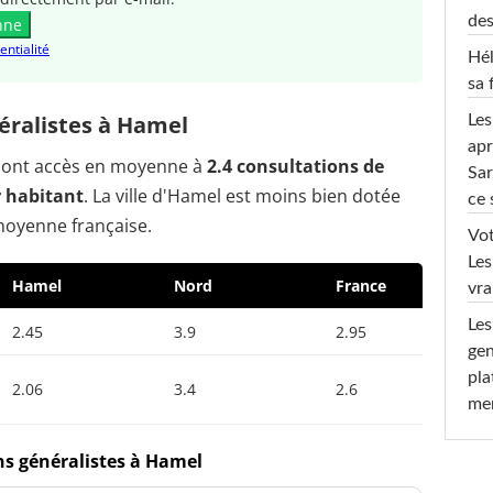
des
nne
entialité
Hél
sa 
éralistes à Hamel
Les
apr
el ont accès en moyenne à
2.4 consultations de
Sar
r habitant
. La ville d'Hamel est moins bien dotée
ce 
moyenne française.
Vot
Les
Hamel
Nord
France
vra
Les
2.45
3.9
2.95
gen
pla
2.06
3.4
2.6
men
ns généralistes à Hamel