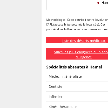
Ham
Méthodologie : Cette courbe illustre l’évolutio
l’APL (accessibilité potentielle localisée). Ce
pour évaluer l’offre de soins et mettre en lumiè
Liste des déserts médicaux
Villes les plus éloignées d'un ser
d'urgence
Spécialités absentes à Hamel
Médecin généraliste
Dentiste
Infirmier
Kinésithérapeute