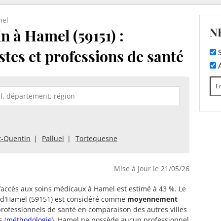
el
N
 à Hamel (59151) :
stes et professions de santé
S
A
t-Quentin
Palluel
Tortequesne
Mise à jour le 21/05/26
d’accès aux soins médicaux à Hamel est estimé à 43 %. Le
e d'Hamel (59151) est considéré comme
moyennement
rofessionnels de santé en comparaison des autres villes
s (
méthodologie
). Hamel ne possède aucun professionnel