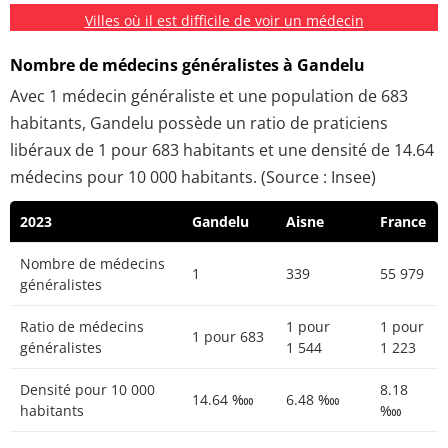
Villes où il est difficile de voir un médecin
Nombre de médecins généralistes à Gandelu
Avec 1 médecin généraliste et une population de 683
habitants, Gandelu possède un ratio de praticiens
libéraux de 1 pour 683 habitants et une densité de 14.64
médecins pour 10 000 habitants. (Source : Insee)
2023
Gandelu
Aisne
France
Nombre de médecins
1
339
55 979
généralistes
Ratio de médecins
1 pour
1 pour
1 pour 683
généralistes
1 544
1 223
Densité pour 10 000
8.18
14.64 ‱
6.48 ‱
habitants
‱