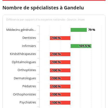
Nombre de spécialistes à Gandelu
Différence par rapport à la moyenne nationale - Source : Insee
Médecins généralis…
79 %
Dentistes
-100 %
Infirmiers
101.5 %
Kinésithérapeutes
-100 %
Ophtalmologues
-100 %
Orthoptistes
-100 %
Dermatologues
-100 %
Pédiatres
-100 %
Orthophonistes
-100 %
Psychiatres
-100 %