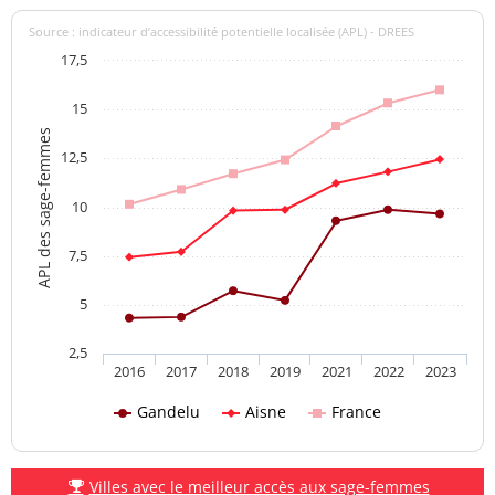
Source : indicateur d’accessibilité potentielle localisée (APL) - DREES
17,5
15
APL des sage-femmes
12,5
10
7,5
5
2,5
2016
2017
2018
2019
2021
2022
2023
Gandelu
Aisne
France
Villes avec le meilleur accès aux sage-femmes