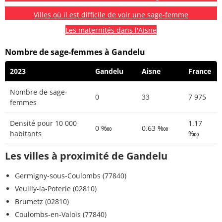
Villes où il est difficile de voir une sage-femme
Les maternités dans l'Aisne
Nombre de sage-femmes à Gandelu
2023
Gandelu
Aisne
France
Nombre de sage-
0
33
7 975
femmes
Densité pour 10 000
1.17
0 ‱
0.63 ‱
habitants
‱
Les villes à proximité de Gandelu
Germigny-sous-Coulombs (77840)
Veuilly-la-Poterie (02810)
Brumetz (02810)
Coulombs-en-Valois (77840)