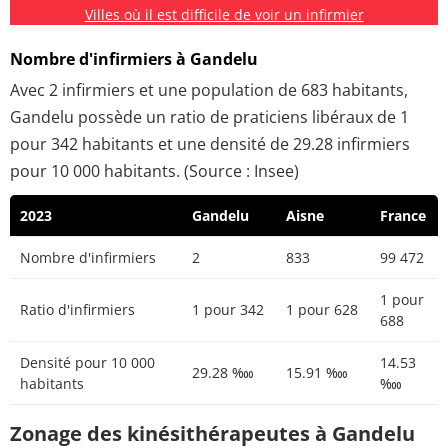
Villes où il est difficile de voir un infirmier
Nombre d'infirmiers à Gandelu
Avec 2 infirmiers et une population de 683 habitants,
Gandelu possède un ratio de praticiens libéraux de 1
pour 342 habitants et une densité de 29.28 infirmiers
pour 10 000 habitants. (Source : Insee)
2023
Gandelu
Aisne
France
Nombre d'infirmiers
2
833
99 472
1 pour
Ratio d'infirmiers
1 pour 342
1 pour 628
688
Densité pour 10 000
14.53
29.28 ‱
15.91 ‱
habitants
‱
Zonage des kinésithérapeutes à Gandelu