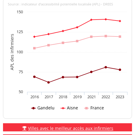
Source : indicateur d’accessibilité potentielle localisée (APL) - DREES
150
125
APL des infirmiers
100
75
50
2016
2017
2018
2019
2021
2022
2023
Gandelu
Aisne
France
Villes avec le meilleur accès aux infirmiers