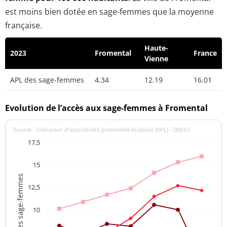
est moins bien dotée en sage-femmes que la moyenne
française.
Haute-
2023
Fromental
France
Vienne
APL des sage-femmes
4.34
12.19
16.01
Evolution de l’accès aux sage-femmes à Fromental
Source : indicateur d’accessibilité potentielle localisée (APL) - DREES
17,5
15
APL des sage-femmes
12,5
10