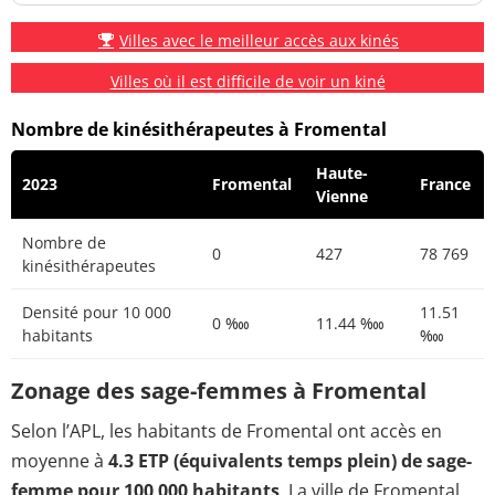
Villes avec le meilleur accès aux kinés
Villes où il est difficile de voir un kiné
Nombre de kinésithérapeutes à Fromental
Haute-
2023
Fromental
France
Vienne
Nombre de
0
427
78 769
kinésithérapeutes
Densité pour 10 000
11.51
0 ‱
11.44 ‱
habitants
‱
Zonage des sage-femmes à Fromental
Selon l’APL, les habitants de Fromental ont accès en
moyenne à
4.3 ETP (équivalents temps plein) de sage-
femme pour 100 000 habitants
. La ville de Fromental