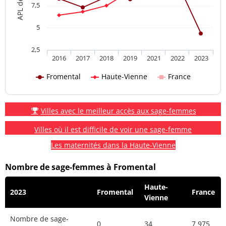
7,5
5
2,5
2016
2017
2018
2019
2021
2022
2023
Fromental
Haute-Vienne
France
Villes avec le meilleur accès aux sage-femmes
Villes où il est difficile de voir une sage-femme
Les maternités dans la Haute-Vienne
Nombre de sage-femmes à Fromental
Haute-
2023
Fromental
France
Vienne
Nombre de sage-
0
34
7 975