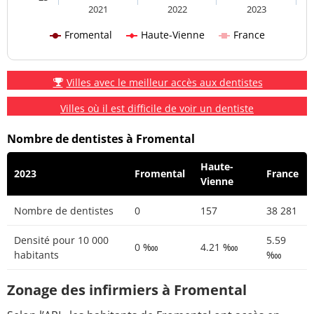
2021
2022
2023
Fromental
Haute-Vienne
France
Villes avec le meilleur accès aux dentistes
Villes où il est difficile de voir un dentiste
Nombre de dentistes à Fromental
Haute-
2023
Fromental
France
Vienne
Nombre de dentistes
0
157
38 281
Densité pour 10 000
5.59
0 ‱
4.21 ‱
habitants
‱
Zonage des infirmiers à Fromental