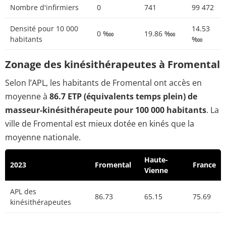
Nombre d'infirmiers
0
741
99 472
Densité pour 10 000
14.53
0 ‱
19.86 ‱
habitants
‱
Zonage des kinésithérapeutes à Fromental
Selon l’APL, les habitants de Fromental ont accès en
moyenne à
86.7 ETP (équivalents temps plein) de
masseur-kinésithérapeute pour 100 000 habitants
. La
ville de Fromental est mieux dotée en kinés que la
moyenne nationale.
Haute-
2023
Fromental
France
Vienne
APL des
86.73
65.15
75.69
kinésithérapeutes