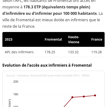
Selon l’APL, les habitants de Fromental ont accès en
moyenne à
178.3 ETP (équivalents temps plein)
d'infirmière ou d'infirmier pour 100 000 habitants
. La
ville de Fromental est mieux dotée en infirmiers que le
reste de la France.
Haute-
2023
Fromental
France
Vienne
APL des infirmiers
178.25
133.32
119.28
Evolution de l’accès aux infirmiers à Fromental
Source : indicateur d’accessibilité potentielle localisée (APL) - DREES
200
180
160