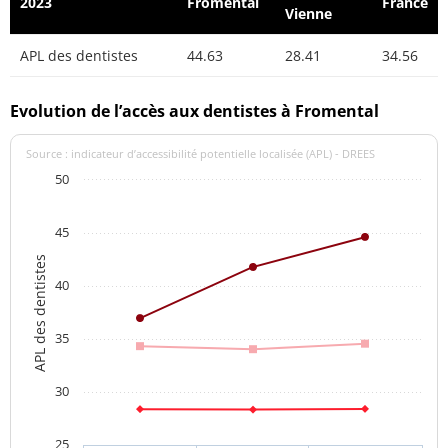
2023
Fromental
France
Vienne
APL des dentistes
44.63
28.41
34.56
Evolution de l’accès aux dentistes à Fromental
Source : indicateur d’accessibilité potentielle localisée (APL) - DREES
50
45
APL des dentistes
40
35
30
25