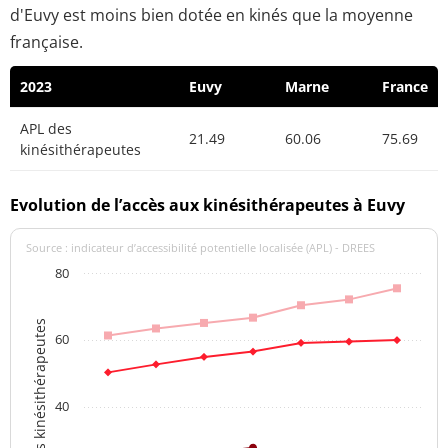
d'Euvy est moins bien dotée en kinés que la moyenne
française.
2023
Euvy
Marne
France
APL des
21.49
60.06
75.69
kinésithérapeutes
Evolution de l’accès aux kinésithérapeutes à Euvy
Source : indicateur d’accessibilité potentielle localisée (APL) - DREES
80
APL des kinésithérapeutes
60
40