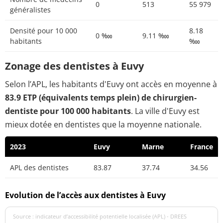
0
513
55 979
généralistes
Densité pour 10 000
8.18
0 ‱
9.11 ‱
habitants
‱
Zonage des dentistes à Euvy
Selon l’APL, les habitants d'Euvy ont accès en moyenne à
83.9 ETP (équivalents temps plein) de chirurgien-
dentiste pour 100 000 habitants
. La ville d'Euvy est
mieux dotée en dentistes que la moyenne nationale.
2023
Euvy
Marne
France
APL des dentistes
83.87
37.74
34.56
Evolution de l’accès aux dentistes à Euvy
Source : indicateur d’accessibilité potentielle localisée (APL) - DREES