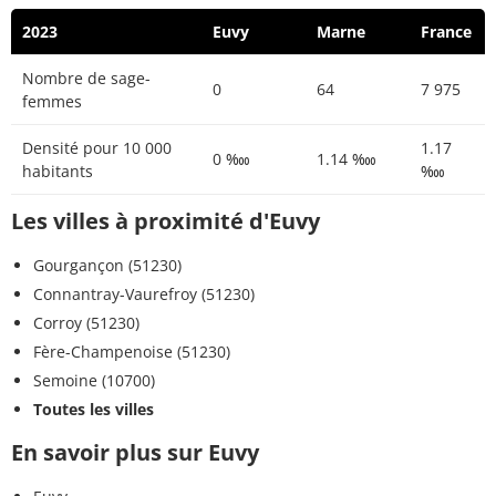
2023
Euvy
Marne
France
Nombre de sage-
0
64
7 975
femmes
Densité pour 10 000
1.17
0 ‱
1.14 ‱
habitants
‱
Les villes à proximité d'Euvy
Gourgançon (51230)
Connantray-Vaurefroy (51230)
Corroy (51230)
Fère-Champenoise (51230)
Semoine (10700)
Toutes les villes
En savoir plus sur Euvy