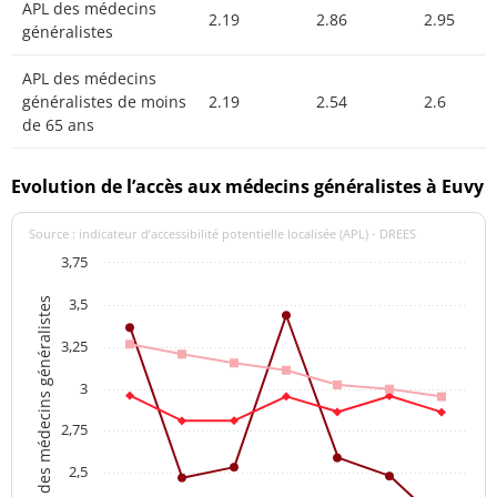
APL des médecins
2.19
2.86
2.95
généralistes
APL des médecins
généralistes de moins
2.19
2.54
2.6
de 65 ans
Evolution de l’accès aux médecins généralistes à Euvy
Source : indicateur d’accessibilité potentielle localisée (APL) - DREES
3,75
3,5
APL des médecins généralistes
3,25
3
2,75
2,5