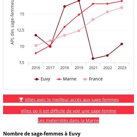
APL des sage-femmes
15
12,5
10
7,5
2016
2017
2018
2019
2021
2022
2023
Euvy
Marne
France
Villes avec le meilleur accès aux sage-femmes
Villes où il est difficile de voir une sage-femme
Les maternités dans la Marne
Nombre de sage-femmes à Euvy