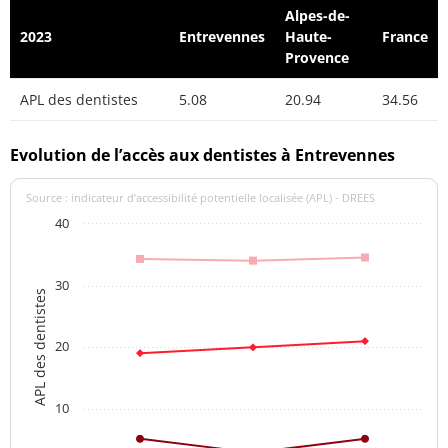
Alpes-de-
2023
Entrevennes
Haute-
France
Provence
APL des dentistes
5.08
20.94
34.56
Evolution de l’accès aux dentistes à Entrevennes
Source : indicateur d’accessibilité potentielle localisée (APL) - DREES
40
30
APL des dentistes
20
10