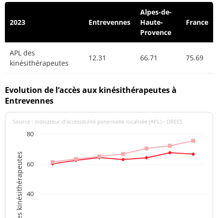
Alpes-de-
2023
Entrevennes
Haute-
France
Provence
APL des
12.31
66.71
75.69
kinésithérapeutes
Evolution de l’accès aux kinésithérapeutes à
Entrevennes
Source : indicateur d’accessibilité potentielle localisée (APL) - DREES
80
APL des kinésithérapeutes
60
40