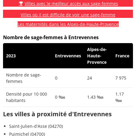
Villes avec le meilleur accès aux sage-femmes
Villes où il est difficile de voir une sage-femme
Les maternités dans les Alpes-de-Haute-Provence
Nombre de sage-femmes à Entrevennes
Alpes-de-
2023
Entrevennes
Haute-
France
Provence
Nombre de sage-
0
24
7 975
femmes
Densité pour 10 000
1.17
0 ‱
1.43 ‱
habitants
‱
Les villes à proximité d'Entrevennes
Saint-Julien-d'Asse (04270)
Puimichel (04700)