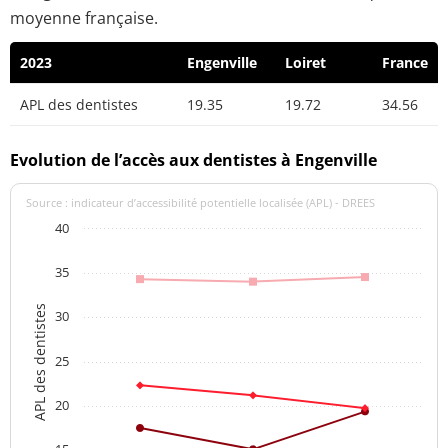
moyenne française.
2023
Engenville
Loiret
France
APL des dentistes
19.35
19.72
34.56
Evolution de l’accès aux dentistes à Engenville
Source : indicateur d’accessibilité potentielle localisée (APL) - DREES
40
35
APL des dentistes
30
25
20