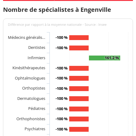
Nombre de spécialistes à Engenville
Différence par rapport à la moyenne nationale - Source : Insee
Médecins généralis…
-100 %
Dentistes
-100 %
Infirmiers
161.2 %
Kinésithérapeutes
-100 %
Ophtalmologues
-100 %
Orthoptistes
-100 %
Dermatologues
-100 %
Pédiatres
-100 %
Orthophonistes
-100 %
Psychiatres
-100 %