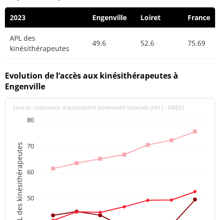
2023
Engenville
Loiret
France
APL des
49.6
52.6
75.69
kinésithérapeutes
Evolution de l’accès aux kinésithérapeutes à
Engenville
Source : indicateur d’accessibilité potentielle localisée (APL) - DREES
80
70
APL des kinésithérapeutes
60
50