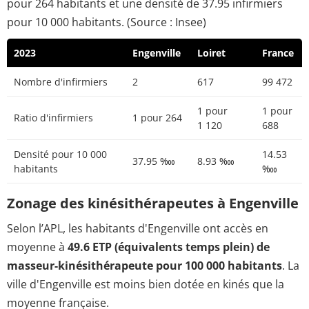
pour 264 habitants et une densité de 37.95 infirmiers
pour 10 000 habitants. (Source : Insee)
2023
Engenville
Loiret
France
Nombre d'infirmiers
2
617
99 472
1 pour
1 pour
Ratio d'infirmiers
1 pour 264
1 120
688
Densité pour 10 000
14.53
37.95 ‱
8.93 ‱
habitants
‱
Zonage des kinésithérapeutes à Engenville
Selon l’APL, les habitants d'Engenville ont accès en
moyenne à
49.6 ETP (équivalents temps plein) de
masseur-kinésithérapeute pour 100 000 habitants
. La
ville d'Engenville est moins bien dotée en kinés que la
moyenne française.