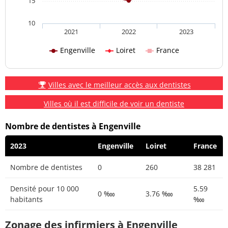
15
10
2021
2022
2023
Engenville
Loiret
France
Villes avec le meilleur accès aux dentistes
Villes où il est difficile de voir un dentiste
Nombre de dentistes à Engenville
2023
Engenville
Loiret
France
Nombre de dentistes
0
260
38 281
Densité pour 10 000
5.59
0 ‱
3.76 ‱
habitants
‱
Zonage des infirmiers à Engenville