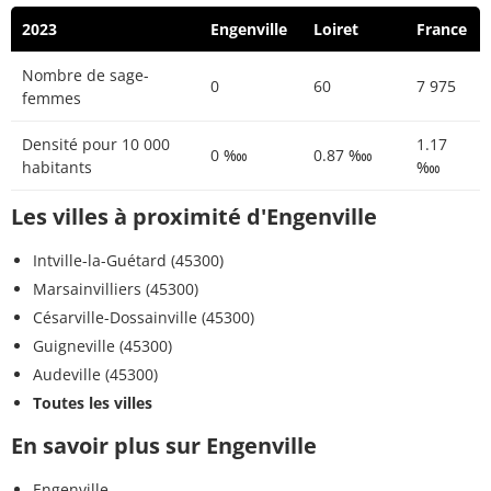
2023
Engenville
Loiret
France
Nombre de sage-
0
60
7 975
femmes
Densité pour 10 000
1.17
0 ‱
0.87 ‱
habitants
‱
Les villes à proximité d'Engenville
Intville-la-Guétard (45300)
Marsainvilliers (45300)
Césarville-Dossainville (45300)
Guigneville (45300)
Audeville (45300)
Toutes les villes
En savoir plus sur Engenville
Engenville