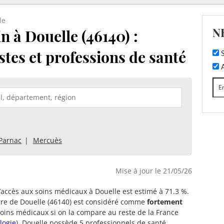
le
N
 à Douelle (46140) :
stes et professions de santé
S
A
Parnac
Mercuès
Mise à jour le 21/05/26
d’accès aux soins médicaux à Douelle est estimé à 71.3 %.
oire de Douelle (46140) est considéré comme
fortement
oins médicaux si on la compare au reste de la France
logie
). Douelle possède 5 professionnels de santé