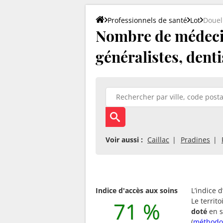
Professionnels de santé
Lot
Douel
Nombre de médecin
généralistes, denti
Voir aussi :
Caillac
Pradines
Indice d'accès aux soins
L’indice 
Le territ
71 %
doté
en s
(
méthodo