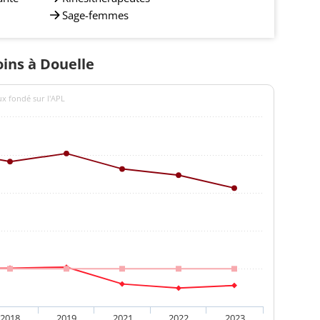
Sage-femmes
oins à Douelle
ux fondé sur l'APL
2018
2019
2021
2022
2023