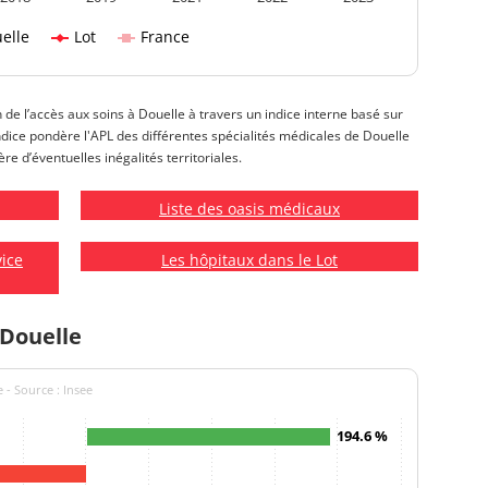
elle
Lot
France
n de l’accès aux soins à Douelle à travers un indice interne basé sur
t indice pondère l'APL des différentes spécialités médicales de Douelle
re d’éventuelles inégalités territoriales.
Liste des oasis médicaux
vice
Les hôpitaux dans le Lot
 Douelle
 - Source : Insee
194.6 %