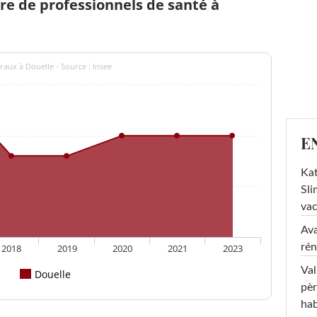
e de professionnels de santé à
raux à Douelle - Source : Insee
E
Kat
Sli
va
Ava
rén
2018
2019
2020
2021
2023
Val
Douelle
pèr
hab