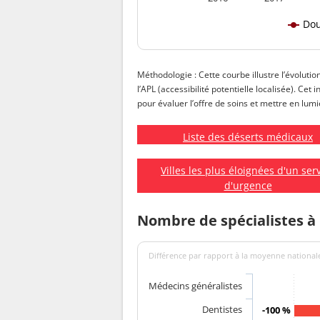
Dou
Méthodologie : Cette courbe illustre l’évolutio
l’APL (accessibilité potentielle localisée). Ce
pour évaluer l’offre de soins et mettre en lumiè
Liste des déserts médicaux
Villes les plus éloignées d'un ser
d'urgence
Nombre de spécialistes à
Différence par rapport à la moyenne nationale
Médecins généralistes
Dentistes
-100 %