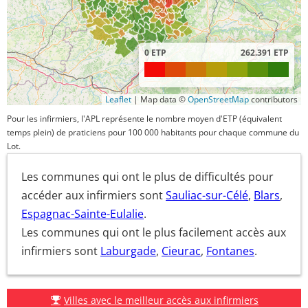
0 ETP
262.391 ETP
Leaflet
|
Map data ©
OpenStreetMap
contributors
Pour les infirmiers, l'APL représente le nombre moyen d'ETP (équivalent
temps plein) de praticiens pour 100 000 habitants pour chaque commune du
Lot.
Les communes qui ont le plus de difficultés pour
accéder aux infirmiers sont
Sauliac-sur-Célé
,
Blars
,
Espagnac-Sainte-Eulalie
.
Les communes qui ont le plus facilement accès aux
infirmiers sont
Laburgade
,
Cieurac
,
Fontanes
.
Villes avec le meilleur accès aux infirmiers