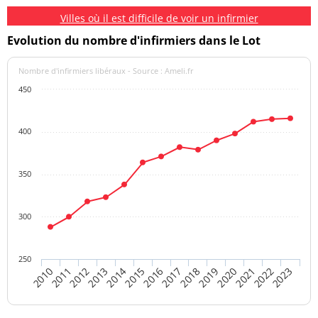
Villes où il est difficile de voir un infirmier
Evolution du nombre d'infirmiers dans le Lot
Nombre d'infirmiers libéraux - Source : Ameli.fr
450
400
350
300
250
2015
2022
2013
2020
2011
2018
2016
2023
2014
2021
2012
2019
2010
2017