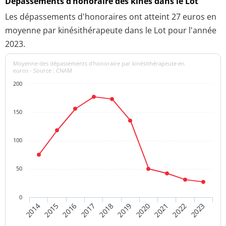
Dépassements d’honoraire des kinés dans le Lot
Les dépassements d'honoraires ont atteint 27 euros en
moyenne par kinésithérapeute dans le Lot pour l'année
2023.
Moyenne des dépassements d'honoraire par kinésithérapeute en
euros - Source : CNAM
200
150
100
50
0
2016
2021
2017
2022
2018
2023
2014
2019
2015
2020