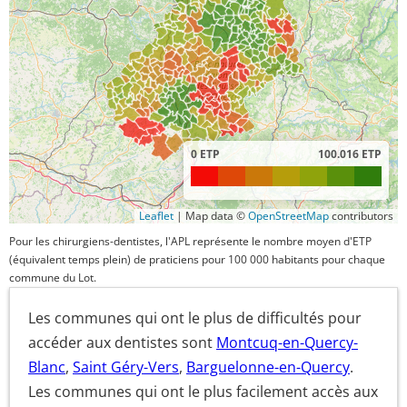
0 ETP
100.016 ETP
Leaflet
|
Map data ©
OpenStreetMap
contributors
Pour les chirurgiens-dentistes, l'APL représente le nombre moyen d'ETP
(équivalent temps plein) de praticiens pour 100 000 habitants pour chaque
commune du Lot.
Les communes qui ont le plus de difficultés pour
accéder aux dentistes sont
Montcuq-en-Quercy-
Blanc
,
Saint Géry-Vers
,
Barguelonne-en-Quercy
.
Les communes qui ont le plus facilement accès aux