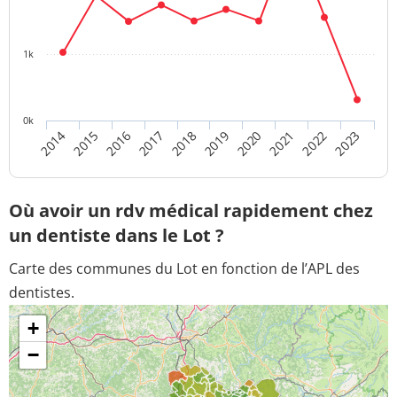
1k
0k
2016
2021
2018
2023
2015
2020
2017
2022
2014
2019
Où avoir un rdv médical rapidement chez
un dentiste dans le Lot ?
Carte des communes du Lot en fonction de l’APL des
dentistes.
+
−