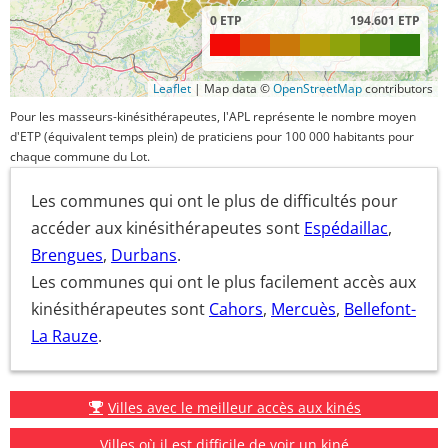
0 ETP
194.601 ETP
Leaflet
|
Map data ©
OpenStreetMap
contributors
Pour les masseurs-kinésithérapeutes, l'APL représente le nombre moyen
d'ETP (équivalent temps plein) de praticiens pour 100 000 habitants pour
chaque commune du Lot.
Les communes qui ont le plus de difficultés pour
accéder aux kinésithérapeutes sont
Espédaillac
,
Brengues
,
Durbans
.
Les communes qui ont le plus facilement accès aux
kinésithérapeutes sont
Cahors
,
Mercuès
,
Bellefont-
La Rauze
.
Villes avec le meilleur accès aux kinés
Villes où il est difficile de voir un kiné