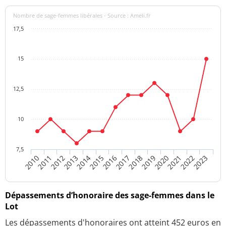
Nombre de sage-femmes libérales - Source : Ameli.fr
17,5
15
12,5
10
7,5
2010
2017
2013
2020
2016
2023
2012
2019
2022
2015
2011
2018
2014
2021
Dépassements d’honoraire des sage-femmes dans le
Lot
Les dépassements d'honoraires ont atteint 452 euros en