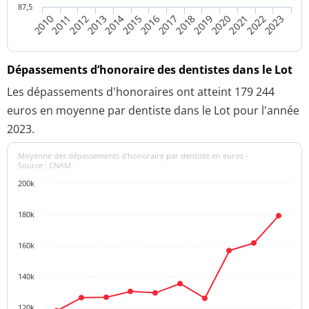
87,5
2010
2017
2013
2020
2016
2023
2012
2019
2015
2022
2011
2018
2014
2021
Dépassements d’honoraire des dentistes dans le Lot
Les dépassements d'honoraires ont atteint 179 244
euros en moyenne par dentiste dans le Lot pour l'année
2023.
Moyenne des dépassements d'honoraire par dentiste en euros -
Source : CNAM
200k
180k
160k
140k
120k