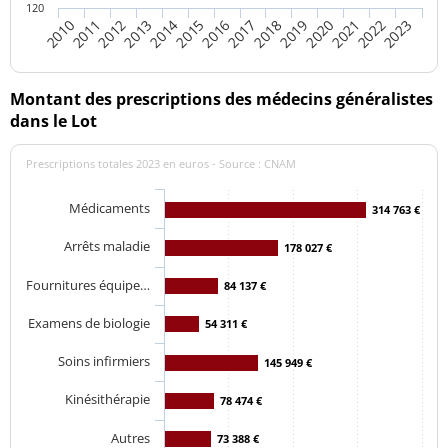
120
2015
2022
2013
2020
2011
2018
2016
2023
2014
2021
2012
2019
2010
2017
Montant des prescriptions des médecins généralistes
dans le Lot
Prescriptions totales 2023 en euros - Source : CNAM
Médicaments
314 763 €
Arrêts maladie
178 027 €
Fournitures équipe…
84 137 €
Examens de biologie
54 311 €
Soins infirmiers
145 949 €
Kinésithérapie
78 474 €
Autres
73 388 €