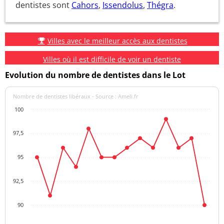
dentistes sont
Cahors
,
Issendolus
,
Thégra
.
Villes avec le meilleur accès aux dentistes
Villes où il est difficile de voir un dentiste
Evolution du nombre de dentistes dans le Lot
Nombre de dentistes libéraux - Source : Ameli.fr
100
97,5
95
92,5
90