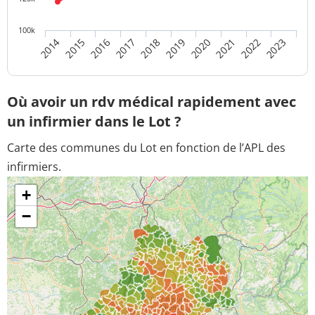
100k
2016
2021
2015
2020
2014
2019
2018
2023
2017
2022
Où avoir un rdv médical rapidement avec
un infirmier dans le Lot ?
Carte des communes du Lot en fonction de l’APL des
infirmiers.
+
−