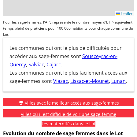
Leaflet
Pour les sage-femmes, l'APL représente le nombre moyen d'ETP (équivalent
temps plein) de praticiens pour 100 000 habitants pour chaque commune du
Lot.
Les communes qui ont le plus de difficultés pour
accéder aux sage-femmes sont
Sousceyrac-en-
Quercy
,
Salviac
,
Cajarc
.
Les communes qui ont le plus facilement accès aux
sage-femmes sont
Viazac
,
Lissac-et-Mouret
,
Lunan
.
Villes avec le meilleur accès aux sage-femmes
Villes où il est difficile de voir une sage-femme
Les maternités dans le Lot
Evolution du nombre de sage-femmes dans le Lot