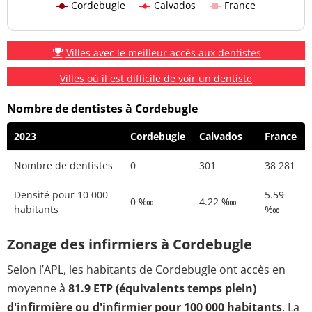
Cordebugle
Calvados
France
Villes avec le meilleur accès aux dentistes
Villes où il est difficile de voir un dentiste
Nombre de dentistes à Cordebugle
2023
Cordebugle
Calvados
France
Nombre de dentistes
0
301
38 281
Densité pour 10 000
5.59
0 ‱
4.22 ‱
habitants
‱
Zonage des infirmiers à Cordebugle
Selon l’APL, les habitants de Cordebugle ont accès en
moyenne à
81.9 ETP (équivalents temps plein)
d'infirmière ou d'infirmier pour 100 000 habitants
. La