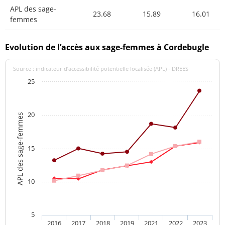
APL des sage-
23.68
15.89
16.01
femmes
Evolution de l’accès aux sage-femmes à Cordebugle
Source : indicateur d’accessibilité potentielle localisée (APL) - DREES
25
20
APL des sage-femmes
15
10
5
2016
2017
2018
2019
2021
2022
2023