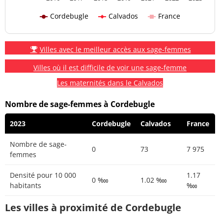
Cordebugle
Calvados
France
Villes avec le meilleur accès aux sage-femmes
Villes où il est difficile de voir une sage-femme
Les maternités dans le Calvados
Nombre de sage-femmes à Cordebugle
2023
Cordebugle
Calvados
France
Nombre de sage-
0
73
7 975
femmes
Densité pour 10 000
1.17
0 ‱
1.02 ‱
habitants
‱
Les villes à proximité de Cordebugle