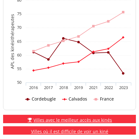
80
75
APL des kinésithérapeutes
70
65
60
55
50
2016
2017
2018
2019
2021
2022
2023
Cordebugle
Calvados
France
Villes avec le meilleur accès aux kinés
Villes où il est difficile de voir un kiné