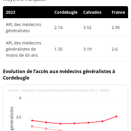
2023
Cordebugle
Calvados
France
APL des médecins
2.14
3.52
2.95
généralistes
APL des médecins
généralistes de
1.35
3.19
2.6
moins de 65 ans
Evolution de l’accès aux médecins généralistes à
Cordebugle
Source : indicateur d’accessibilité potentielle localisée (APL) - DREES
4
3,5