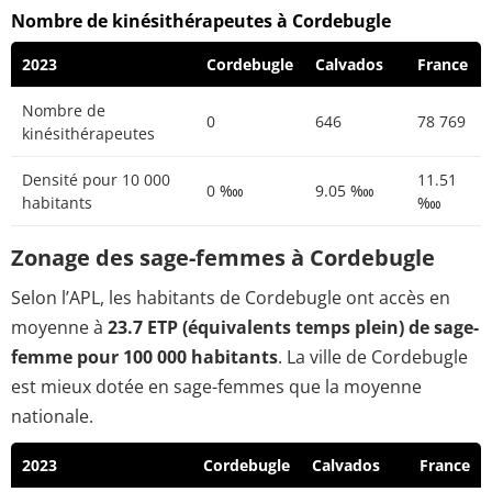
Nombre de kinésithérapeutes à Cordebugle
2023
Cordebugle
Calvados
France
Nombre de
0
646
78 769
kinésithérapeutes
Densité pour 10 000
11.51
0 ‱
9.05 ‱
habitants
‱
Zonage des sage-femmes à Cordebugle
Selon l’APL, les habitants de Cordebugle ont accès en
moyenne à
23.7 ETP (équivalents temps plein) de sage-
femme pour 100 000 habitants
. La ville de Cordebugle
est mieux dotée en sage-femmes que la moyenne
nationale.
2023
Cordebugle
Calvados
France