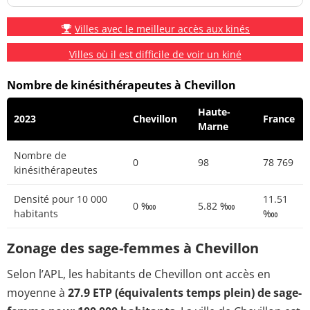
Villes avec le meilleur accès aux kinés
Villes où il est difficile de voir un kiné
Nombre de kinésithérapeutes à Chevillon
Haute-
2023
Chevillon
France
Marne
Nombre de
0
98
78 769
kinésithérapeutes
Densité pour 10 000
11.51
0 ‱
5.82 ‱
habitants
‱
Zonage des sage-femmes à Chevillon
Selon l’APL, les habitants de Chevillon ont accès en
moyenne à
27.9 ETP (équivalents temps plein) de sage-