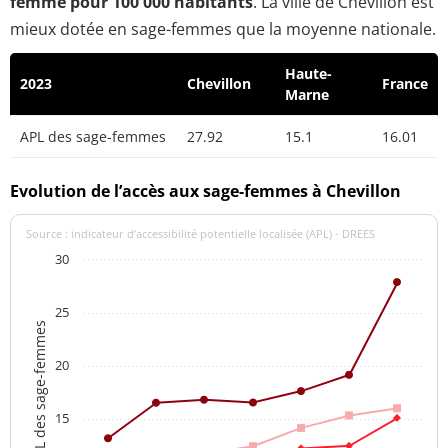
femme pour 100 000 habitants
. La ville de Chevillon est
mieux dotée en sage-femmes que la moyenne nationale.
Haute-
2023
Chevillon
France
Marne
APL des sage-femmes
27.92
15.1
16.01
Evolution de l’accès aux sage-femmes à Chevillon
Source : indicateur d’accessibilité potentielle localisée (APL) - DREES
30
25
APL des sage-femmes
20
15