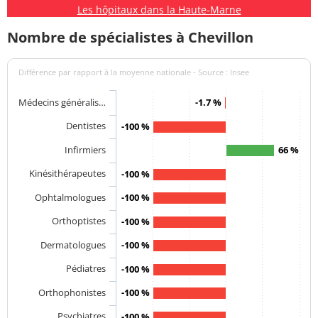
Les hôpitaux dans la Haute-Marne
Nombre de spécialistes à Chevillon
Différence par rapport à la moyenne nationale - Source : Insee
Médecins généralis…
-1.7 %
Dentistes
-100 %
Infirmiers
66 %
Kinésithérapeutes
-100 %
Ophtalmologues
-100 %
Orthoptistes
-100 %
Dermatologues
-100 %
Pédiatres
-100 %
Orthophonistes
-100 %
Psychiatres
-100 %