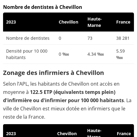
Nombre de dentistes à Chevillon
Haute-
2023
Chevillon
France
Marne
Nombre de dentistes
0
73
38 281
Densité pour 10 000
5.59
0 ‱
4.34 ‱
habitants
‱
Zonage des infirmiers à Chevillon
Selon l’APL, les habitants de Chevillon ont accès en
moyenne à
122.5 ETP (équivalents temps plein)
d'infirmière ou d'infirmier pour 100 000 habitants
. La
ville de Chevillon est mieux dotée en infirmiers que le
reste de la France.
Haute-
2023
Chevillon
France
Marne