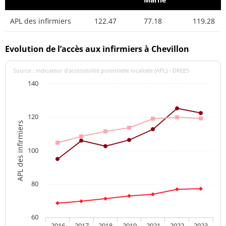
APL des infirmiers
122.47
77.18
119.28
Evolution de l’accès aux infirmiers à Chevillon
Source : indicateur d’accessibilité potentielle localisée (APL) - DREES
140
120
APL des infirmiers
100
80
60
2016
2017
2018
2019
2021
2022
2023