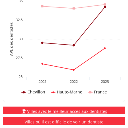
35
32,5
APL des dentistes
30
27,5
25
2021
2022
2023
Chevillon
Haute-Marne
France
Villes avec le meilleur accès aux dentistes
Villes où il est difficile de voir un dentiste