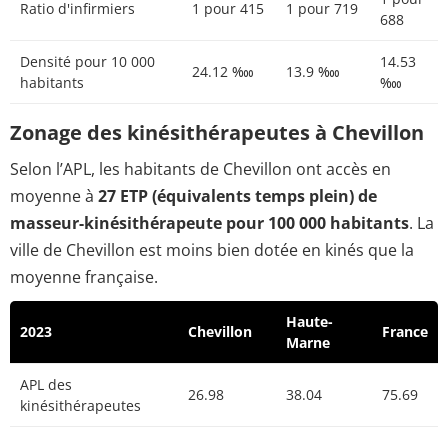
Ratio d'infirmiers
1 pour 415
1 pour 719
688
Densité pour 10 000
14.53
24.12 ‱
13.9 ‱
habitants
‱
Zonage des kinésithérapeutes à Chevillon
Selon l’APL, les habitants de Chevillon ont accès en
moyenne à
27 ETP (équivalents temps plein) de
masseur-kinésithérapeute pour 100 000 habitants
. La
ville de Chevillon est moins bien dotée en kinés que la
moyenne française.
Haute-
2023
Chevillon
France
Marne
APL des
26.98
38.04
75.69
kinésithérapeutes