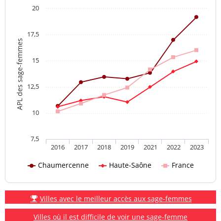
20
17,5
APL des sage-femmes
15
12,5
10
7,5
2016
2017
2018
2019
2021
2022
2023
Chaumercenne
Haute-Saône
France
Villes avec le meilleur accès aux sage-femmes
Villes où il est difficile de voir une sage-femme