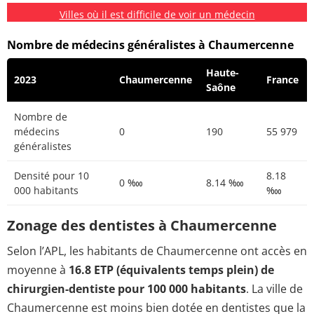
Villes où il est difficile de voir un médecin
Nombre de médecins généralistes à Chaumercenne
Haute-
2023
Chaumercenne
France
Saône
Nombre de
médecins
0
190
55 979
généralistes
Densité pour 10
8.18
0 ‱
8.14 ‱
000 habitants
‱
Zonage des dentistes à Chaumercenne
Selon l’APL, les habitants de Chaumercenne ont accès en
moyenne à
16.8 ETP (équivalents temps plein) de
chirurgien-dentiste pour 100 000 habitants
. La ville de
Chaumercenne est moins bien dotée en dentistes que la