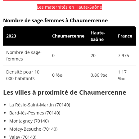
Les maternités en Haute-Saône
Nombre de sage-femmes à Chaumercenne
Haute-
2023
Chaumercenne
France
Saône
Nombre de sage-
0
20
7 975
femmes
Densité pour 10
1.17
0 ‱
0.86 ‱
000 habitants
‱
Les villes à proximité de Chaumercenne
La Résie-Saint-Martin (70140)
Bard-lès-Pesmes (70140)
Montagney (70140)
Motey-Besuche (70140)
Valay (70140)