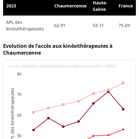
Haute-
2023
Chaumercenne
France
Saône
APL des
62.91
53.11
75.69
kinésithérapeutes
Evolution de l’accès aux kinésithérapeutes à
Chaumercenne
Source : indicateur d’accessibilité potentielle localisée (APL) - DREES
80
APL des kinésithérapeutes
70
60
50