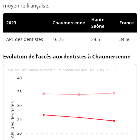
moyenne française.
Haute-
2023
Chaumercenne
France
Saône
APL des dentistes
16.75
24.5
34.56
Evolution de l’accès aux dentistes à Chaumercenne
Source : indicateur d’accessibilité potentielle localisée (APL) - DREES
40
35
APL des dentistes
30
25
20