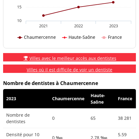
15
10
2021
2022
2023
Chaumercenne
Haute-Saône
France
Villes avec le meilleur accès aux dentistes
Villes où il est difficile de voir un dentiste
Nombre de dentistes à Chaumercenne
Haute-
2023
Chaumercenne
France
Saône
Nombre de
0
65
38 281
dentistes
Densité pour 10
5.59
0 ‱
2.78 ‱