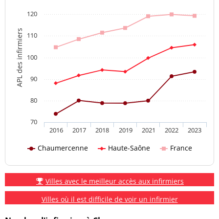
120
APL des infirmiers
110
100
90
80
70
2016
2017
2018
2019
2021
2022
2023
Chaumercenne
Haute-Saône
France
Villes avec le meilleur accès aux infirmiers
Villes où il est difficile de voir un infirmier