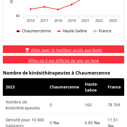
40
2016
2017
2018
2019
2021
2022
2023
Chaumercenne
Haute-Saône
France
Villes avec le meilleur accès aux kinés
Villes où il est difficile de voir un kiné
Nombre de kinésithérapeutes à Chaumercenne
Haute-
2023
Chaumercenne
France
Saône
Nombre de
0
160
78 769
kinésithérapeutes
Densité pour 10 000
11.51
0 ‱
6.85 ‱
habitants
‱