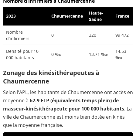
Nombre d'infirmiers à Chaumercenne
Haute-
2023
Chaumercenne
France
Saône
Nombre
0
320
99 472
d'infirmiers
Densité pour 10
14.53
0 ‱
13.71 ‱
000 habitants
‱
Zonage des kinésithérapeutes à
Chaumercenne
Selon l’APL, les habitants de Chaumercenne ont accès en
moyenne à
62.9 ETP (équivalents temps plein) de
masseur-kinésithérapeute pour 100 000 habitants
. La
ville de Chaumercenne est moins bien dotée en kinés
que la moyenne française.