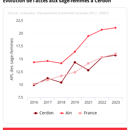
Evolution de l’accès aux sage-femmes à Cerdon
Source : indicateur d’accessibilité potentielle localisée (APL) - DREES
22,5
20
APL des sage-femmes
17,5
15
12,5
10
7,5
2016
2017
2018
2019
2021
2022
2023
Cerdon
Ain
France