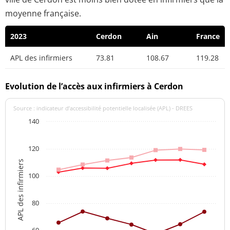
moyenne française.
2023
Cerdon
Ain
France
APL des infirmiers
73.81
108.67
119.28
Evolution de l’accès aux infirmiers à Cerdon
Source : indicateur d’accessibilité potentielle localisée (APL) - DREES
140
120
APL des infirmiers
100
80
60