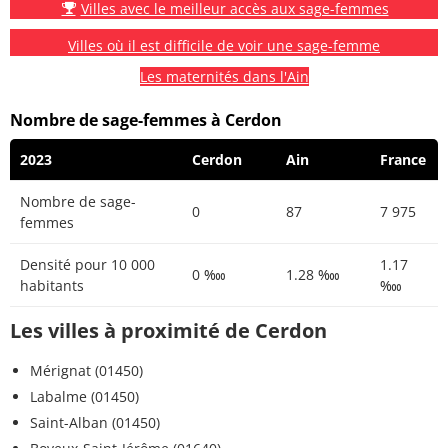
Villes avec le meilleur accès aux sage-femmes
Villes où il est difficile de voir une sage-femme
Les maternités dans l'Ain
Nombre de sage-femmes à Cerdon
2023
Cerdon
Ain
France
Nombre de sage-
0
87
7 975
femmes
Densité pour 10 000
1.17
0 ‱
1.28 ‱
habitants
‱
Les villes à proximité de Cerdon
Mérignat (01450)
Labalme (01450)
Saint-Alban (01450)