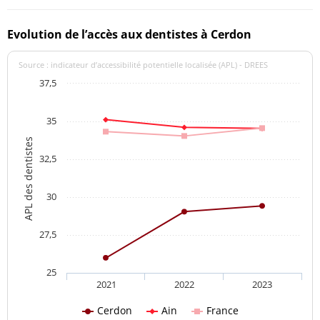
Evolution de l’accès aux dentistes à Cerdon
Source : indicateur d’accessibilité potentielle localisée (APL) - DREES
37,5
35
APL des dentistes
32,5
30
27,5
25
2021
2022
2023
Cerdon
Ain
France