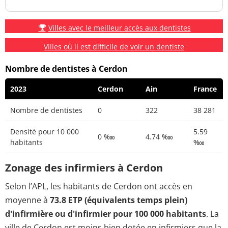
Villes avec le meilleur accès aux dentistes
Villes où il est difficile de voir un dentiste
Nombre de dentistes à Cerdon
2023
Cerdon
Ain
France
Nombre de dentistes
0
322
38 281
Densité pour 10 000
5.59
0 ‱
4.74 ‱
habitants
‱
Zonage des infirmiers à Cerdon
Selon l’APL, les habitants de Cerdon ont accès en
moyenne à
73.8 ETP (équivalents temps plein)
d'infirmière ou d'infirmier pour 100 000 habitants
. La
ville de Cerdon est moins bien dotée en infirmiers que la