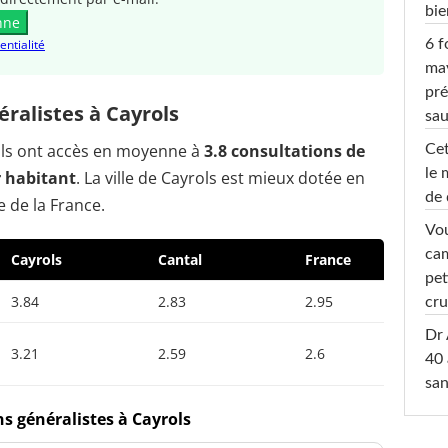
bi
nne
6 f
entialité
ma
pré
ralistes à Cayrols
sa
rols ont accès en moyenne à
3.8 consultations de
Cet
le 
r habitant
. La ville de Cayrols est mieux dotée en
de 
 de la France.
Vou
cam
Cayrols
Cantal
France
pet
3.84
2.83
2.95
cru
Dr 
3.21
2.59
2.6
40 
san
s généralistes à Cayrols