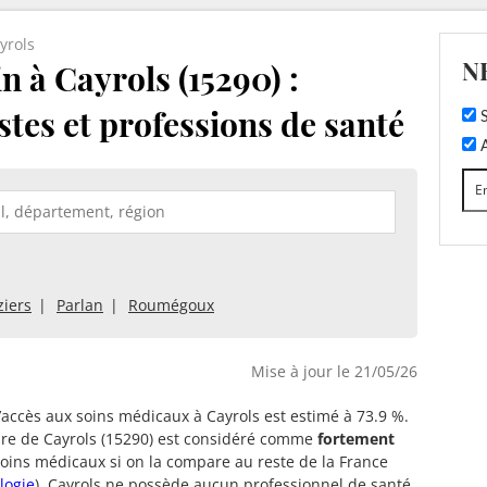
yrols
N
 à Cayrols (15290) :
stes et professions de santé
S
A
iers
Parlan
Roumégoux
Mise à jour le 21/05/26
d’accès aux soins médicaux à Cayrols est estimé à 73.9 %.
oire de Cayrols (15290) est considéré comme
fortement
oins médicaux si on la compare au reste de la France
logie
). Cayrols ne possède aucun professionnel de santé.