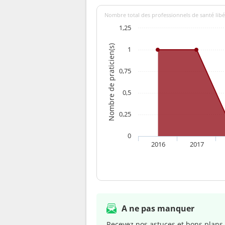
Nombre total des professionnels de santé libé
1,25
Nombre de praticien(s)
1
0,75
0,5
0,25
0
2016
2017
A ne pas manquer
Recevez nos astuces et bons plans 