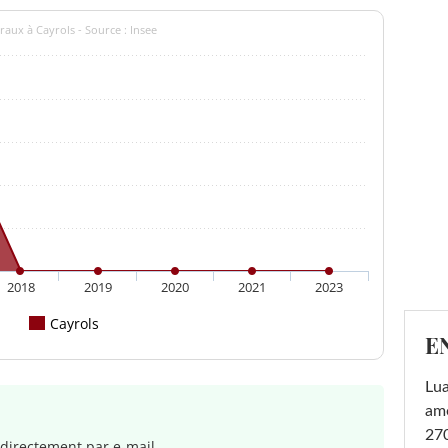
raux à Cayrols - Source : Insee
2018
2019
2020
2021
2023
Cayrols
E
Lu
amo
270
directement par e-mail.