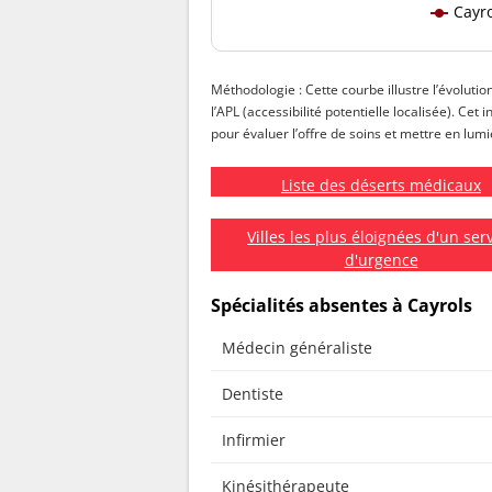
Cayro
Méthodologie : Cette courbe illustre l’évolutio
l’APL (accessibilité potentielle localisée). Ce
pour évaluer l’offre de soins et mettre en lumiè
Liste des déserts médicaux
Villes les plus éloignées d'un ser
d'urgence
Spécialités absentes à Cayrols
Médecin généraliste
Dentiste
Infirmier
Kinésithérapeute