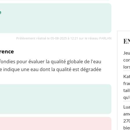
e
Prélèvement réalisé le 05-08-2025 à 12:21 sur le réseau PARLAN
E
érence
Jeu
con
dies pour évaluer la qualité globale de l'eau
lor
 indique une eau dont la qualité est dégradée
Kat
fra
tai
qu'
Lu
amo
270
bi