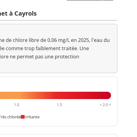
2 n/mL
net à Cayrols
0,02 mg/L
<=0,1 mg/L
Aucun changement
 de chlore libre de 0.06 mg/L en 2025, l'eau du
anormal
rée comme trop faiblement traitée. Une
7,4 unité pH
>=6,5 et <=9 unité pH
lore ne permet pas une protection
Aucun changement
anormal
20,3 °C
<=25 °C
0,72 NFU
<=2 NFU
1.0
1.5
> 2.0 +
Très chlorée
Irritante