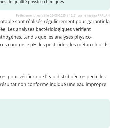
es de qualité physico-chimiques
Prélèvement réalisé le 05-08-2025 à 12:21 sur le réseau PARLAN
potable sont réalisés régulièrement pour garantir la
uée. Les analyses bactériologiques vérifient
thogènes, tandis que les analyses physico-
es comme le pH, les pesticides, les métaux lourds,
es pour vérifier que l'eau distribuée respecte les
 résultat non conforme indique une eau impropre