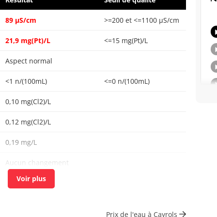
89 µS/cm
>=200 et <=1100 µS/cm
21,9 mg(Pt)/L
<=15 mg(Pt)/L
Aspect normal
<1 n/(100mL)
<=0 n/(100mL)
0,10 mg(Cl2)/L
0,12 mg(Cl2)/L
0,19 mg/L
Aucun changement
anormal
<1 n/(100mL)
<=0 n/(100mL)
9 n/mL
Prix de l'eau à Cayrols