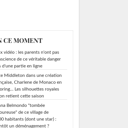
N CE MOMENT
x vidéo : les parents n'ont pas
science de ce véritable danger
s d'une partie en ligne
e Middleton dans une création
nçaise, Charlene de Monaco en
loring… Les silhouettes royales
on retient cette saison
ana Belmondo "tombée
ureuse" de ce village de
0 habitants (dont une star) :
entôt un déménagement ?