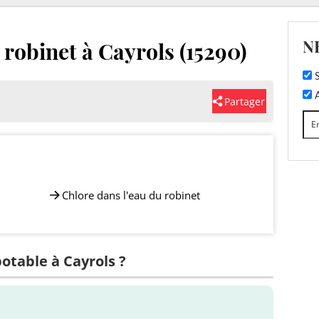
N
 robinet à Cayrols (15290)
S
A
Partager
Chlore dans l'eau du robinet
potable à Cayrols ?