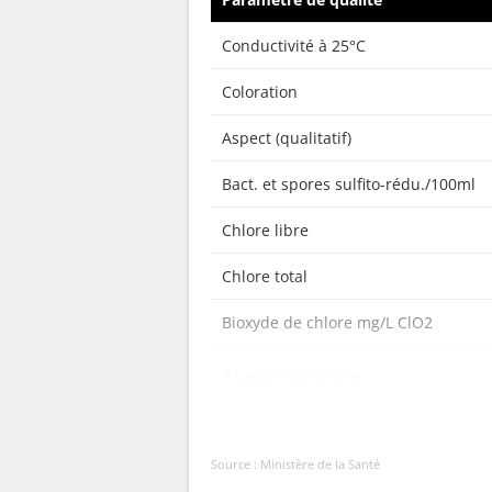
Conductivité à 25°C
Coloration
Aspect (qualitatif)
Bact. et spores sulfito-rédu./100ml
Chlore libre
Chlore total
Bioxyde de chlore mg/L ClO2
Couleur (qualitatif)
Bactéries coliformes /100ml-MS
Source : Ministère de la Santé
Bact. aér. revivifiables à 22°-68h