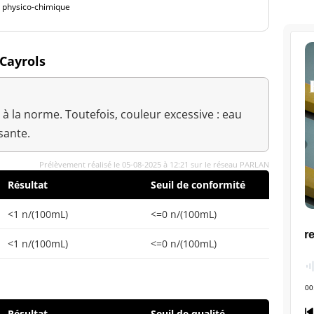
é physico-chimique
 Cayrols
à la norme. Toutefois, couleur excessive : eau
sante.
Prélèvement réalisé le 05-08-2025 à 12:21 sur le réseau PARLAN
Résultat
Seuil de conformité
<1 n/(100mL)
<=0 n/(100mL)
<1 n/(100mL)
<=0 n/(100mL)
Résultat
Seuil de qualité