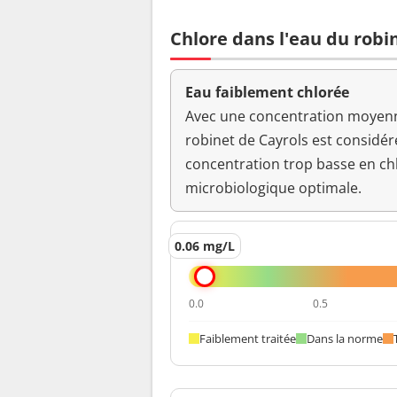
Bact. aér. revivifiables à 36°-44h
Chlore dans l'eau du robi
Ammonium (en NH4)
Eau faiblement chlorée
Odeur (qualitatif)
Avec une concentration moyenne
robinet de Cayrols est considé
pH
concentration trop basse en ch
microbiologique optimale.
Saveur (qualitatif)
0.06 mg/L
Température de l'eau
Turbidité néphélométrique NFU
0.0
0.5
Faiblement traitée
Dans la norme