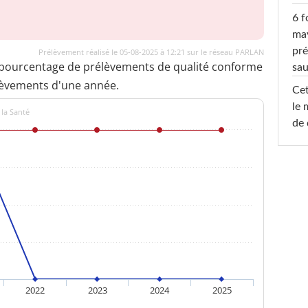
6 f
ma
pré
Prélèvement réalisé le 05-08-2025 à 12:21 sur le réseau PARLAN
 pourcentage de prélèvements de qualité conforme
sa
lèvements d'une année.
Cet
le 
 la Santé
de 
2022
2023
2024
2025