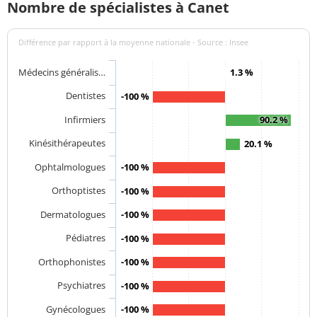
Nombre de spécialistes à Canet
Différence par rapport à la moyenne nationale - Source : Insee
Médecins généralis…
1.3 %
Dentistes
-100 %
Infirmiers
90.2 %
Kinésithérapeutes
20.1 %
Ophtalmologues
-100 %
Orthoptistes
-100 %
Dermatologues
-100 %
Pédiatres
-100 %
Orthophonistes
-100 %
Psychiatres
-100 %
Gynécologues
-100 %