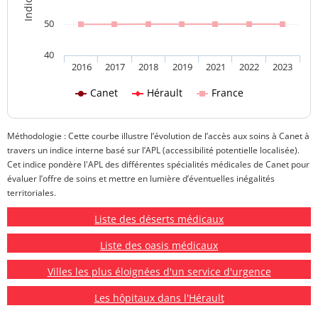
50
40
2016
2017
2018
2019
2021
2022
2023
Canet
Hérault
France
Méthodologie : Cette courbe illustre l’évolution de l’accès aux soins à Canet à
travers un indice interne basé sur l’APL (accessibilité potentielle localisée).
Cet indice pondère l'APL des différentes spécialités médicales de Canet pour
évaluer l’offre de soins et mettre en lumière d’éventuelles inégalités
territoriales.
Liste des déserts médicaux
Liste des oasis médicaux
Villes les plus éloignées d'un service d'urgence
Les hôpitaux dans l'Hérault