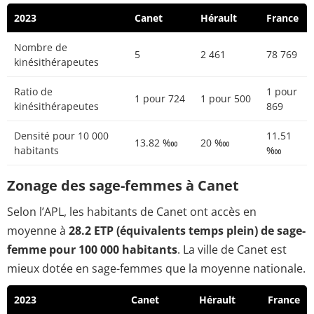
2023
Canet
Hérault
France
Nombre de
5
2 461
78 769
kinésithérapeutes
Ratio de
1 pour
1 pour 724
1 pour 500
kinésithérapeutes
869
Densité pour 10 000
11.51
13.82 ‱
20 ‱
habitants
‱
Zonage des sage-femmes à Canet
Selon l’APL, les habitants de Canet ont accès en
moyenne à
28.2 ETP (équivalents temps plein) de sage-
femme pour 100 000 habitants
. La ville de Canet est
mieux dotée en sage-femmes que la moyenne nationale.
2023
Canet
Hérault
France