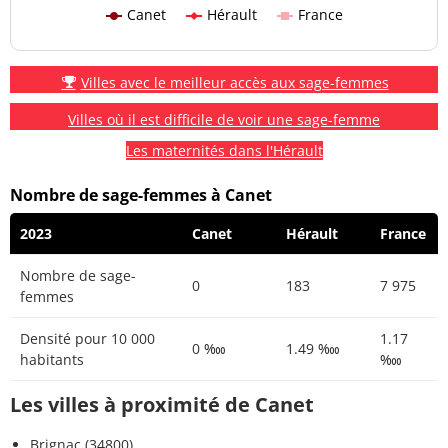
Canet
Hérault
France
Villes avec le meilleur accès aux sage-femmes
Villes où il est difficile de voir une sage-femme
Les maternités dans l'Hérault
Nombre de sage-femmes à Canet
2023
Canet
Hérault
France
Nombre de sage-
0
183
7 975
femmes
Densité pour 10 000
1.17
0 ‱
1.49 ‱
habitants
‱
Les villes à proximité de Canet
Brignac (34800)