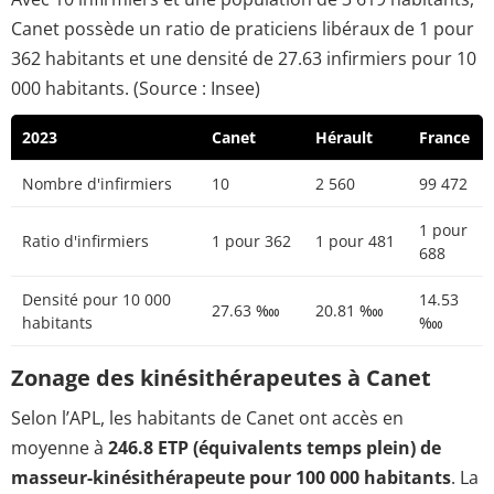
Canet possède un ratio de praticiens libéraux de 1 pour
362 habitants et une densité de 27.63 infirmiers pour 10
000 habitants. (Source : Insee)
2023
Canet
Hérault
France
Nombre d'infirmiers
10
2 560
99 472
1 pour
Ratio d'infirmiers
1 pour 362
1 pour 481
688
Densité pour 10 000
14.53
27.63 ‱
20.81 ‱
habitants
‱
Zonage des kinésithérapeutes à Canet
Selon l’APL, les habitants de Canet ont accès en
moyenne à
246.8 ETP (équivalents temps plein) de
masseur-kinésithérapeute pour 100 000 habitants
. La