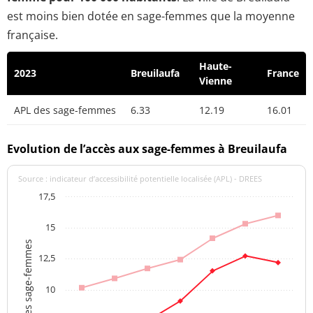
est moins bien dotée en sage-femmes que la moyenne
française.
Haute-
2023
Breuilaufa
France
Vienne
APL des sage-femmes
6.33
12.19
16.01
Evolution de l’accès aux sage-femmes à Breuilaufa
Source : indicateur d’accessibilité potentielle localisée (APL) - DREES
17,5
15
APL des sage-femmes
12,5
10