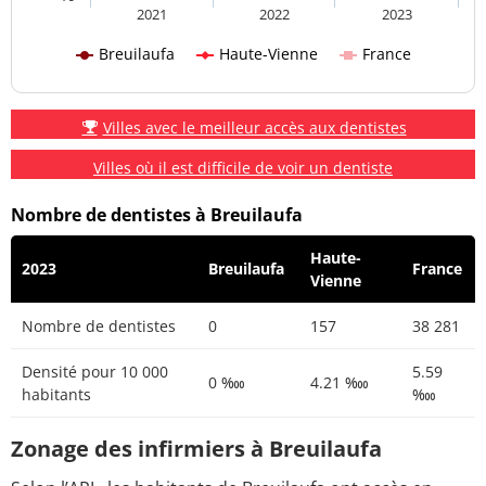
2021
2022
2023
Breuilaufa
Haute-Vienne
France
Villes avec le meilleur accès aux dentistes
Villes où il est difficile de voir un dentiste
Nombre de dentistes à Breuilaufa
Haute-
2023
Breuilaufa
France
Vienne
Nombre de dentistes
0
157
38 281
Densité pour 10 000
5.59
0 ‱
4.21 ‱
habitants
‱
Zonage des infirmiers à Breuilaufa