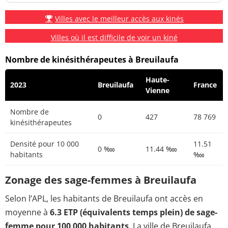
Villes avec le meilleur accès aux kinés
Villes où il est difficile de voir un kiné
Nombre de kinésithérapeutes à Breuilaufa
Haute-
2023
Breuilaufa
France
Vienne
Nombre de
0
427
78 769
kinésithérapeutes
Densité pour 10 000
11.51
0 ‱
11.44 ‱
habitants
‱
Zonage des sage-femmes à Breuilaufa
Selon l’APL, les habitants de Breuilaufa ont accès en
moyenne à
6.3 ETP (équivalents temps plein) de sage-
femme pour 100 000 habitants
. La ville de Breuilaufa