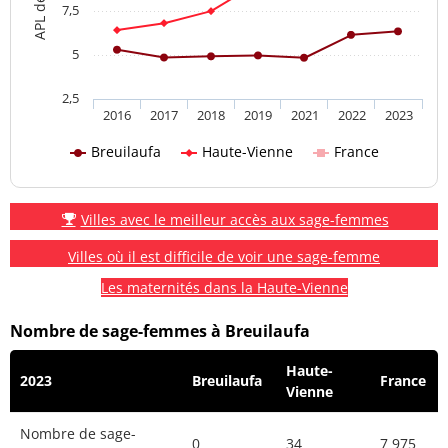
7,5
5
2,5
2016
2017
2018
2019
2021
2022
2023
Breuilaufa
Haute-Vienne
France
Villes avec le meilleur accès aux sage-femmes
Villes où il est difficile de voir une sage-femme
Les maternités dans la Haute-Vienne
Nombre de sage-femmes à Breuilaufa
Haute-
2023
Breuilaufa
France
Vienne
Nombre de sage-
0
34
7 975