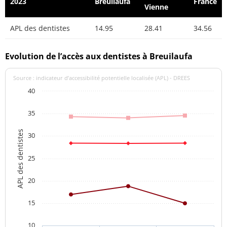
2023
Breuilaufa
France
Vienne
APL des dentistes
14.95
28.41
34.56
Evolution de l’accès aux dentistes à Breuilaufa
Source : indicateur d’accessibilité potentielle localisée (APL) - DREES
40
35
APL des dentistes
30
25
20
15
10