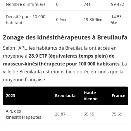
Nombre d'infirmiers
0
741
99 472
Densité pour 10 000
14.53
0 ‱
19.86 ‱
habitants
‱
Zonage des kinésithérapeutes à Breuilaufa
Selon l’APL, les habitants de Breuilaufa ont accès en
moyenne à
28.9 ETP (équivalents temps plein) de
masseur-kinésithérapeute pour 100 000 habitants
. La
ville de Breuilaufa est moins bien dotée en kinés que la
moyenne française.
Haute-
2023
Breuilaufa
France
Vienne
APL des
28.87
65.15
75.69
kinésithérapeutes