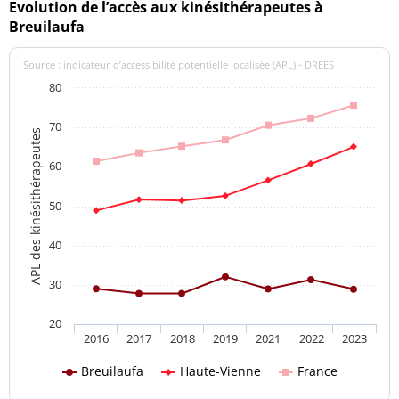
Evolution de l’accès aux kinésithérapeutes à
Breuilaufa
Source : indicateur d’accessibilité potentielle localisée (APL) - DREES
80
70
APL des kinésithérapeutes
60
50
40
30
20
2016
2017
2018
2019
2021
2022
2023
Breuilaufa
Haute-Vienne
France