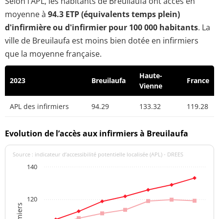
Selon l’APL, les habitants de Breuilaufa ont accès en
moyenne à
94.3 ETP (équivalents temps plein)
d'infirmière ou d'infirmier pour 100 000 habitants
. La
ville de Breuilaufa est moins bien dotée en infirmiers
que la moyenne française.
Haute-
2023
Breuilaufa
France
Vienne
APL des infirmiers
94.29
133.32
119.28
Evolution de l’accès aux infirmiers à Breuilaufa
Source : indicateur d’accessibilité potentielle localisée (APL) - DREES
140
120