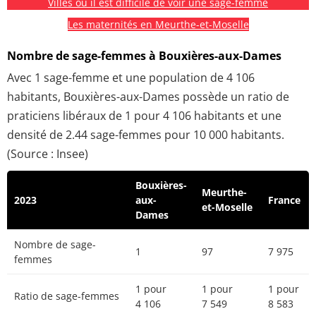
Villes où il est difficile de voir une sage-femme
Les maternités en Meurthe-et-Moselle
Nombre de sage-femmes à Bouxières-aux-Dames
Avec 1 sage-femme et une population de 4 106
habitants, Bouxières-aux-Dames possède un ratio de
praticiens libéraux de 1 pour 4 106 habitants et une
densité de 2.44 sage-femmes pour 10 000 habitants.
(Source : Insee)
Bouxières-
Meurthe-
2023
aux-
France
et-Moselle
Dames
Nombre de sage-
1
97
7 975
femmes
1 pour
1 pour
1 pour
Ratio de sage-femmes
4 106
7 549
8 583