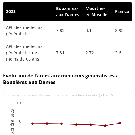
Bouxières-
Meurthe-
2023
France
aux-Dames
et-Moselle
APL des médecins
7.83
3.1
2.95
généralistes
APL des médecins
généralistes de
7.31
2.72
2.6
moins de 65 ans
Evolution de l’accès aux médecins généralistes à
Bouxières-aux-Dames
Source : indicateur d’accessibilité potentielle localisée (APL) - DREES
10
8