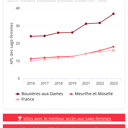
Source : indicateur d’accessibilité potentielle localisée (APL) - DREES
40
APL des sage-femmes
30
20
10
0
2016
2017
2018
2019
2021
2022
2023
Bouxières-aux-Dames
Meurthe-et-Moselle
France
Villes avec le meilleur accès aux sage-femmes