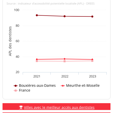
Source : indicateur d’accessibilité potentielle localisée (APL) - DREES
100
80
APL des dentistes
60
40
20
2021
2022
2023
Bouxières-aux-Dames
Meurthe-et-Moselle
France
Villes avec le meilleur accès aux dentistes