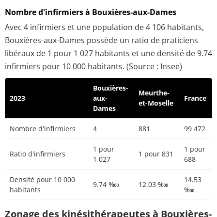
Nombre d'infirmiers à Bouxières-aux-Dames
Avec 4 infirmiers et une population de 4 106 habitants,
Bouxières-aux-Dames possède un ratio de praticiens
libéraux de 1 pour 1 027 habitants et une densité de 9.74
infirmiers pour 10 000 habitants. (Source : Insee)
Bouxières-
Meurthe-
2023
aux-
France
et-Moselle
Dames
Nombre d'infirmiers
4
881
99 472
1 pour
1 pour
Ratio d'infirmiers
1 pour 831
1 027
688
Densité pour 10 000
14.53
9.74 ‱
12.03 ‱
habitants
‱
Zonage des kinésithérapeutes à Bouxières-