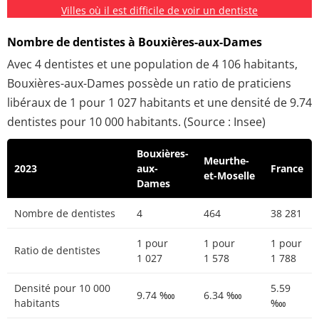
Villes où il est difficile de voir un dentiste
Nombre de dentistes à Bouxières-aux-Dames
Avec 4 dentistes et une population de 4 106 habitants,
Bouxières-aux-Dames possède un ratio de praticiens
libéraux de 1 pour 1 027 habitants et une densité de 9.74
dentistes pour 10 000 habitants. (Source : Insee)
Bouxières-
Meurthe-
2023
aux-
France
et-Moselle
Dames
Nombre de dentistes
4
464
38 281
1 pour
1 pour
1 pour
Ratio de dentistes
1 027
1 578
1 788
Densité pour 10 000
5.59
9.74 ‱
6.34 ‱
habitants
‱