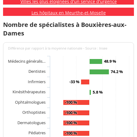
Villes les plus éloignées d'un service d'urgence
Les hôpitaux en Meurthe-et-Moselle
Nombre de spécialistes à Bouxières-aux-
Dames
Différence par rapport à la moyenne nationale - Source : Insee
Médecins généralis…
48.9 %
Dentistes
74.2 %
Infirmiers
-33 %
Kinésithérapeutes
5.8 %
Ophtalmologues
-100 %
Orthoptistes
-100 %
Dermatologues
-100 %
Pédiatres
-100 %