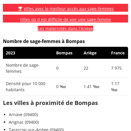
Villes avec le meilleur accès aux sage-femmes
Villes où il est difficile de voir une sage-femme
Les maternités dans l'Ariège
Nombre de sage-femmes à Bompas
2023
Bompas
Ariège
France
Nombre de sage-
0
22
7 975
femmes
Densité pour 10 000
1.17
0 ‱
1.41 ‱
habitants
‱
Les villes à proximité de Bompas
Arnave (09400)
Arignac (09400)
Tarascon-sur-Ariège (09400)