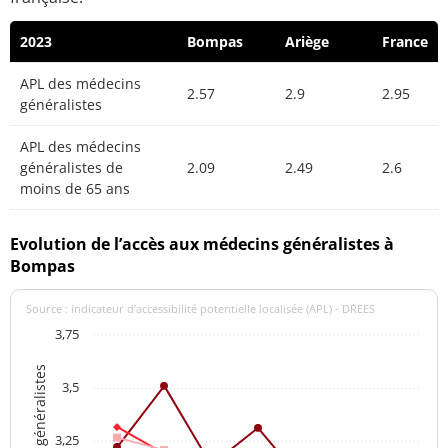
2023
Bompas
Ariège
France
APL des médecins
2.57
2.9
2.95
généralistes
APL des médecins
généralistes de
2.09
2.49
2.6
moins de 65 ans
Evolution de l’accès aux médecins généralistes à
Bompas
Source : indicateur d’accessibilité potentielle localisée (APL) - DREES
3,75
3,5
3,25