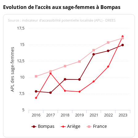
Evolution de l’accès aux sage-femmes à Bompas
Source : indicateur d’accessibilité potentielle localisée (APL) - DREES
17,5
15
APL des sage-femmes
12,5
10
7,5
5
2016
2017
2018
2019
2021
2022
2023
Bompas
Ariège
France