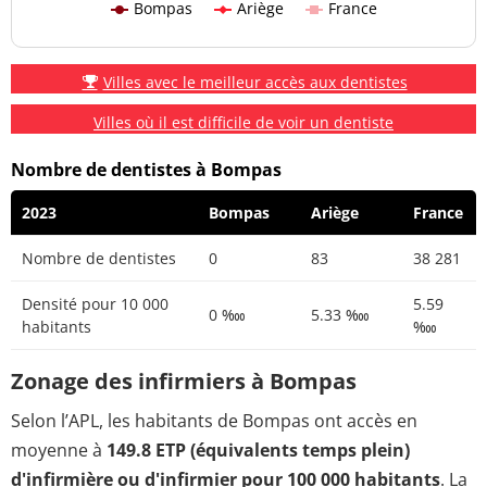
Bompas
Ariège
France
Villes avec le meilleur accès aux dentistes
Villes où il est difficile de voir un dentiste
Nombre de dentistes à Bompas
2023
Bompas
Ariège
France
Nombre de dentistes
0
83
38 281
Densité pour 10 000
5.59
0 ‱
5.33 ‱
habitants
‱
Zonage des infirmiers à Bompas
Selon l’APL, les habitants de Bompas ont accès en
moyenne à
149.8 ETP (équivalents temps plein)
d'infirmière ou d'infirmier pour 100 000 habitants
. La