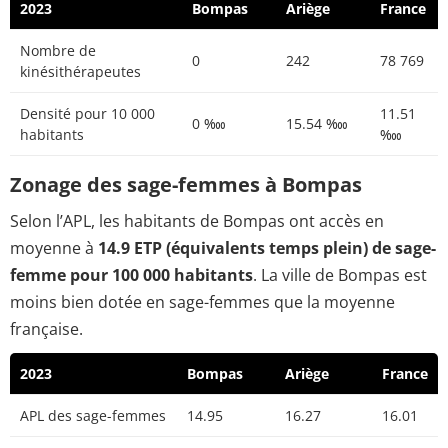
2023
Bompas
Ariège
France
Nombre de
0
242
78 769
kinésithérapeutes
Densité pour 10 000
11.51
0 ‱
15.54 ‱
habitants
‱
Zonage des sage-femmes à Bompas
Selon l’APL, les habitants de Bompas ont accès en
moyenne à
14.9 ETP (équivalents temps plein) de sage-
femme pour 100 000 habitants
. La ville de Bompas est
moins bien dotée en sage-femmes que la moyenne
française.
2023
Bompas
Ariège
France
APL des sage-femmes
14.95
16.27
16.01