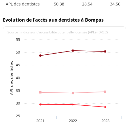
APL des dentistes
50.38
28.54
34.56
Evolution de l’accès aux dentistes à Bompas
Source : indicateur d’accessibilité potentielle localisée (APL) - DREES
55
50
APL des dentistes
45
40
35
30
25
2021
2022
2023