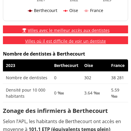
Berthecourt
Oise
France
Villes avec le meilleur accès aux dentistes
Villes où il est difficile de voir un dentiste
Nombre de dentistes à Berthecourt
2023
Berthecourt
Oise
France
Nombre de dentistes
0
302
38 281
Densité pour 10 000
5.59
0 ‱
3.64 ‱
habitants
‱
Zonage des infirmiers à Berthecourt
Selon l’APL, les habitants de Berthecourt ont accès en
moyenne à
101.1 ETP (équivalents temps plein)