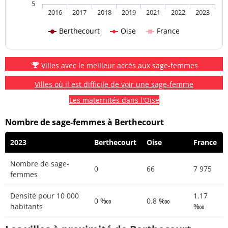
5
2016
2017
2018
2019
2021
2022
2023
Berthecourt
Oise
France
Villes avec le meilleur accès aux sage-femmes
Villes où il est difficile de voir une sage-femme
Les maternités dans l'Oise
Nombre de sage-femmes à Berthecourt
2023
Berthecourt
Oise
France
Nombre de sage-
0
66
7 975
femmes
Densité pour 10 000
1.17
0 ‱
0.8 ‱
habitants
‱