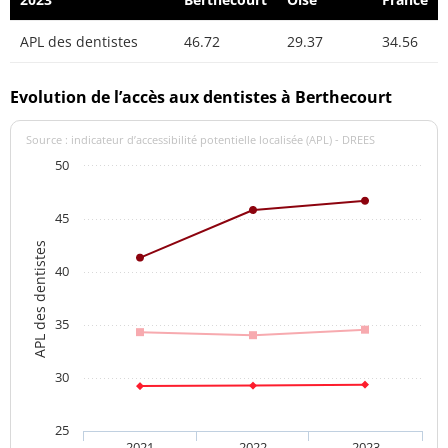
APL des dentistes
46.72
29.37
34.56
Evolution de l’accès aux dentistes à Berthecourt
Source : indicateur d’accessibilité potentielle localisée (APL) - DREES
50
45
APL des dentistes
40
35
30
25
2021
2022
2023