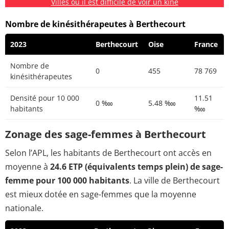
Villes où il est difficile de voir un kiné
Nombre de kinésithérapeutes à Berthecourt
2023
Berthecourt
Oise
France
Nombre de
0
455
78 769
kinésithérapeutes
Densité pour 10 000
11.51
0 ‱
5.48 ‱
habitants
‱
Zonage des sage-femmes à Berthecourt
Selon l’APL, les habitants de Berthecourt ont accès en
moyenne à
24.6 ETP (équivalents temps plein) de sage-
femme pour 100 000 habitants
. La ville de Berthecourt
est mieux dotée en sage-femmes que la moyenne
nationale.