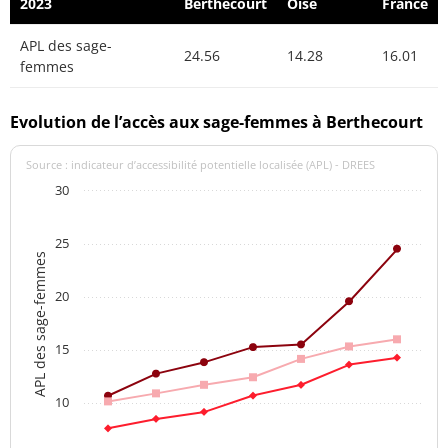
2023
Berthecourt
Oise
France
APL des sage-
24.56
14.28
16.01
femmes
Evolution de l’accès aux sage-femmes à Berthecourt
Source : indicateur d’accessibilité potentielle localisée (APL) - DREES
30
25
APL des sage-femmes
20
15
10