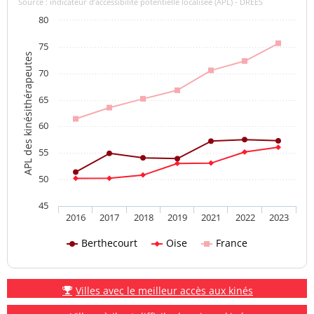
Source : indicateur d’accessibilité potentielle localisée (APL) - DREES
80
75
APL des kinésithérapeutes
70
65
60
55
50
45
2016
2017
2018
2019
2021
2022
2023
Berthecourt
Oise
France
Villes avec le meilleur accès aux kinés