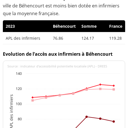
ville de Béhencourt est moins bien dotée en infirmiers
que la moyenne française.
2023
Béhencourt
Somme
France
APL des infirmiers
76.86
124.17
119.28
Evolution de l’accès aux infirmiers à Béhencourt
Source : indicateur d’accessibilité potentielle localisée (APL) - DREES
140
120
APL des infirmiers
100
80