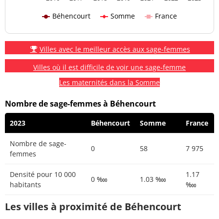
Béhencourt
Somme
France
Villes avec le meilleur accès aux sage-femmes
Villes où il est difficile de voir une sage-femme
Les maternités dans la Somme
Nombre de sage-femmes à Béhencourt
2023
Béhencourt
Somme
France
Nombre de sage-
0
58
7 975
femmes
Densité pour 10 000
1.17
0 ‱
1.03 ‱
habitants
‱
Les villes à proximité de Béhencourt