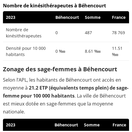
Nombre de kinésithérapeutes à Béhencourt
2023
Béhencourt
Somme
France
Nombre de
0
487
78 769
kinésithérapeutes
Densité pour 10 000
11.51
0 ‱
8.61 ‱
habitants
‱
Zonage des sage-femmes à Béhencourt
Selon l’APL, les habitants de Béhencourt ont accès en
moyenne à
21.2 ETP (équivalents temps plein) de sage-
femme pour 100 000 habitants
. La ville de Béhencourt
est mieux dotée en sage-femmes que la moyenne
nationale.
2023
Béhencourt
Somme
France