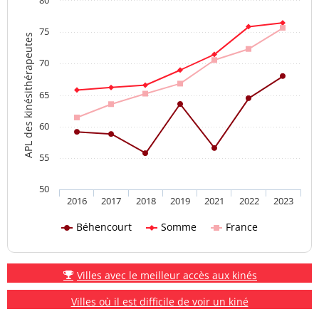
80
75
APL des kinésithérapeutes
70
65
60
55
50
2016
2017
2018
2019
2021
2022
2023
Béhencourt
Somme
France
Villes avec le meilleur accès aux kinés
Villes où il est difficile de voir un kiné