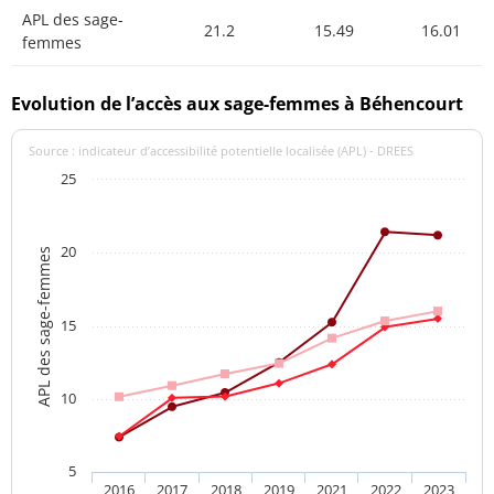
APL des sage-
21.2
15.49
16.01
femmes
Evolution de l’accès aux sage-femmes à Béhencourt
Source : indicateur d’accessibilité potentielle localisée (APL) - DREES
25
20
APL des sage-femmes
15
10
5
2016
2017
2018
2019
2021
2022
2023