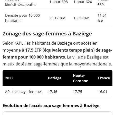
1 pour 398
1 pour 624
kinésithérapeutes
869
Densité pour 10 000
11.51
25.12 ‱
16.03 ‱
habitants
‱
Zonage des sage-femmes à Baziège
Selon l’APL, les habitants de Baziège ont accès en
moyenne à
17.5 ETP (équivalents temps plein) de sage-
femme pour 100 000 habitants
. La ville de Baziège est
mieux dotée en sage-femmes que la moyenne nationale.
Haute-
2023
Baziège
France
Garonne
APL des sage-femmes
17.46
17.75
16.01
Evolution de l’accès aux sage-femmes à Baziège