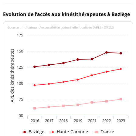
Evolution de l’accès aux kinésithérapeutes à Baziège
Source : indicateur d’accessibilité potentielle localisée (APL) - DREES
175
150
APL des kinésithérapeutes
125
100
75
50
2016
2017
2018
2019
2021
2022
2023
Baziège
Haute-Garonne
France