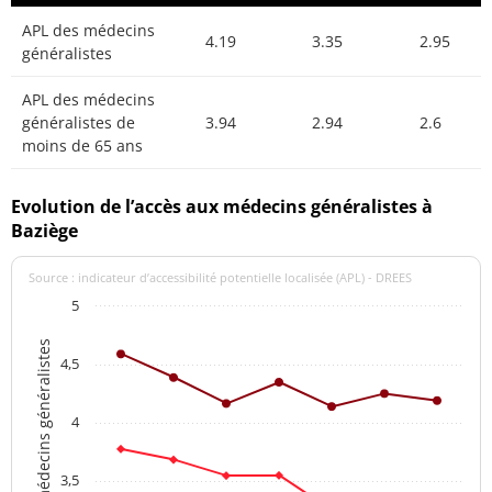
APL des médecins
4.19
3.35
2.95
généralistes
APL des médecins
généralistes de
3.94
2.94
2.6
moins de 65 ans
Evolution de l’accès aux médecins généralistes à
Baziège
Source : indicateur d’accessibilité potentielle localisée (APL) - DREES
5
APL des médecins généralistes
4,5
4
3,5