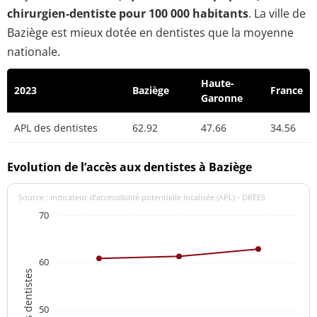
chirurgien-dentiste pour 100 000 habitants
. La ville de
Baziège est mieux dotée en dentistes que la moyenne
nationale.
Haute-
2023
Baziège
France
Garonne
APL des dentistes
62.92
47.66
34.56
Evolution de l’accès aux dentistes à Baziège
Source : indicateur d’accessibilité potentielle localisée (APL) - DREES
70
60
APL des dentistes
50