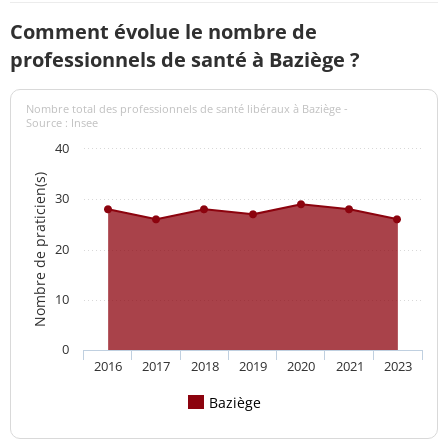
Comment évolue le nombre de
professionnels de santé à Baziège ?
Nombre total des professionnels de santé libéraux à Baziège -
Source : Insee
40
Nombre de praticien(s)
30
20
10
0
2016
2017
2018
2019
2020
2021
2023
Baziège