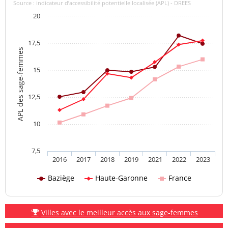
Source : indicateur d’accessibilité potentielle localisée (APL) - DREES
20
17,5
APL des sage-femmes
15
12,5
10
7,5
2016
2017
2018
2019
2021
2022
2023
Baziège
Haute-Garonne
France
Villes avec le meilleur accès aux sage-femmes