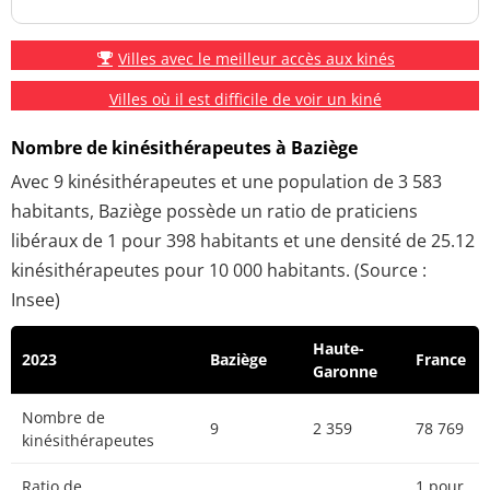
Villes avec le meilleur accès aux kinés
Villes où il est difficile de voir un kiné
Nombre de kinésithérapeutes à Baziège
Avec 9 kinésithérapeutes et une population de 3 583
habitants, Baziège possède un ratio de praticiens
libéraux de 1 pour 398 habitants et une densité de 25.12
kinésithérapeutes pour 10 000 habitants. (Source :
Insee)
Haute-
2023
Baziège
France
Garonne
Nombre de
9
2 359
78 769
kinésithérapeutes
Ratio de
1 pour