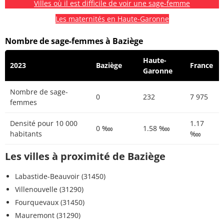
Villes où il est difficile de voir une sage-femme
Les maternités en Haute-Garonne
Nombre de sage-femmes à Baziège
Haute-
2023
Baziège
France
Garonne
Nombre de sage-
0
232
7 975
femmes
Densité pour 10 000
1.17
0 ‱
1.58 ‱
habitants
‱
Les villes à proximité de Baziège
Labastide-Beauvoir (31450)
Villenouvelle (31290)
Fourquevaux (31450)
Mauremont (31290)