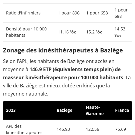
1 pour
Ratio d'infirmiers
1 pour 896
1 pour 658
688
Densité pour 10 000
14.53
11.16 ‱
15.2 ‱
habitants
‱
Zonage des kinésithérapeutes à Baziège
Selon l’APL, les habitants de Baziège ont accès en
moyenne à
146.9 ETP (équivalents temps plein) de
masseur-kinésithérapeute pour 100 000 habitants
. La
ville de Baziège est mieux dotée en kinés que la
moyenne nationale.
Haute-
2023
Baziège
France
Garonne
APL des
146.93
122.56
75.69
kinésithérapeutes