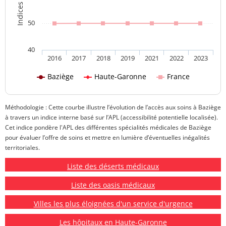
50
40
2016
2017
2018
2019
2021
2022
2023
Baziège
Haute-Garonne
France
Méthodologie : Cette courbe illustre l’évolution de l’accès aux soins à Baziège
à travers un indice interne basé sur l’APL (accessibilité potentielle localisée).
Cet indice pondère l'APL des différentes spécialités médicales de Baziège
pour évaluer l’offre de soins et mettre en lumière d’éventuelles inégalités
territoriales.
Liste des déserts médicaux
Liste des oasis médicaux
Villes les plus éloignées d'un service d'urgence
Les hôpitaux en Haute-Garonne