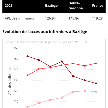
Haute-
2023
Baziège
France
Garonne
APL des infirmiers
126.94
145.86
119.28
Evolution de l’accès aux infirmiers à Baziège
Source : indicateur d’accessibilité potentielle localisée (APL) - DREES
160
150
APL des infirmiers
140
130
120
110