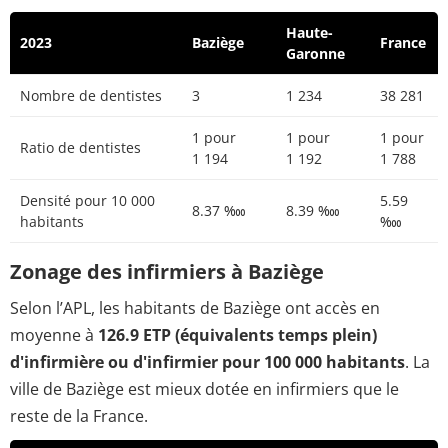
Haute-
2023
Baziège
France
Garonne
Nombre de dentistes
3
1 234
38 281
1 pour
1 pour
1 pour
Ratio de dentistes
1 194
1 192
1 788
Densité pour 10 000
5.59
8.37 ‱
8.39 ‱
habitants
‱
Zonage des infirmiers à Baziège
Selon l’APL, les habitants de Baziège ont accès en
moyenne à
126.9 ETP (équivalents temps plein)
d'infirmière ou d'infirmier pour 100 000 habitants
. La
ville de Baziège est mieux dotée en infirmiers que le
reste de la France.