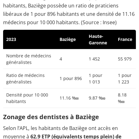
habitants, Baziège possède un ratio de praticiens
libéraux de 1 pour 896 habitants et une densité de 11.16
médecins pour 10 000 habitants. (Source : Insee)
Haute-
2023
Baziège
France
Garonne
Nombre de médecins
4
1 452
55 979
généralistes
Ratio de médecins
1 pour
1 pour
1 pour 896
généralistes
1 013
1 223
Densité pour 10 000
8.18
11.16 ‱
9.87 ‱
habitants
‱
Zonage des dentistes à Baziège
Selon l’APL, les habitants de Baziège ont accès en
moyenne à
62.9 ETP (équivalents temps plein) de