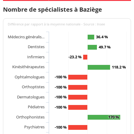
Nombre de spécialistes à Baziège
Différence par rapport à la moyenne nationale - Source : Insee
Médecins généralis…
36.4 %
Dentistes
49.7 %
Infirmiers
-23.2 %
Kinésithérapeutes
118.2 %
Ophtalmologues
-100 %
Orthoptistes
-100 %
Dermatologues
-100 %
Pédiatres
-100 %
Orthophonistes
170 %
Psychiatres
-100 %