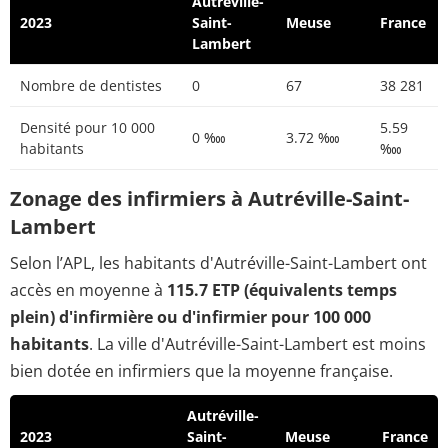
Autréville-
2023
Saint-
Meuse
France
Lambert
Nombre de dentistes
0
67
38 281
Densité pour 10 000
5.59
0 ‱
3.72 ‱
habitants
‱
Zonage des infirmiers à Autréville-Saint-
Lambert
Selon l’APL, les habitants d'Autréville-Saint-Lambert ont
accès en moyenne à
115.7 ETP (équivalents temps
plein) d'infirmière ou d'infirmier pour 100 000
habitants
. La ville d'Autréville-Saint-Lambert est moins
bien dotée en infirmiers que la moyenne française.
Autréville-
2023
Saint-
Meuse
France