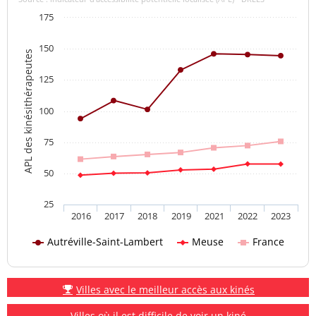
175
150
APL des kinésithérapeutes
125
100
75
50
25
2016
2017
2018
2019
2021
2022
2023
Autréville-Saint-Lambert
Meuse
France
Villes avec le meilleur accès aux kinés
Villes où il est difficile de voir un kiné