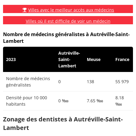
Villes avec le meilleur accès aux médecins
Villes où il est difficile de voir un médecin
Nombre de médecins généralistes à Autréville-Saint-
Lambert
Autréville-
2023
Saint-
Meuse
France
Lambert
Nombre de médecins
0
138
55 979
généralistes
Densité pour 10 000
8.18
0 ‱
7.65 ‱
habitants
‱
Zonage des dentistes à Autréville-Saint-
Lambert