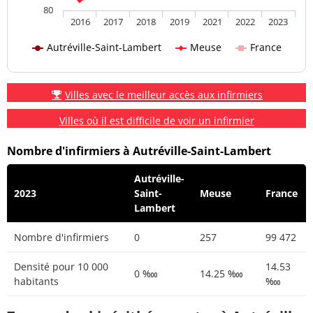
80
2016
2017
2018
2019
2021
2022
2023
Autréville-Saint-Lambert
Meuse
France
Villes avec le meilleur accès aux infirmiers
Villes où il est difficile de voir un infirmier
Nombre d'infirmiers à Autréville-Saint-Lambert
Autréville-
2023
Saint-
Meuse
France
Lambert
Nombre d'infirmiers
0
257
99 472
Densité pour 10 000
14.53
0 ‱
14.25 ‱
habitants
‱