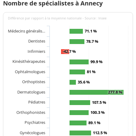
Nombre de spécialistes à Annecy
Différence par rapport à la moyenne nationale - Source : Insee
Médecins généralis…
71.1 %
Dentistes
78.7 %
Infirmiers
-42.7 %
Kinésithérapeutes
99.9 %
Ophtalmologues
81 %
Orthoptistes
35.6 %
Dermatologues
277.8 %
Pédiatres
107.5 %
Orthophonistes
100.3 %
Psychiatres
89.1 %
Gynécologues
112.5 %