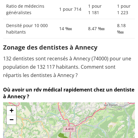
Ratio de médecins
1 pour
1 pour
1 pour 714
généralistes
1 181
1 223
Densité pour 10 000
8.18
14 ‱
8.47 ‱
habitants
‱
Zonage des dentistes à Annecy
132 dentistes sont recensés à Annecy (74000) pour une
population de 132 117 habitants. Comment sont
répartis les dentistes à Annecy ?
Où avoir un rdv médical rapidement chez un dentiste
à Annecy ?
+
−