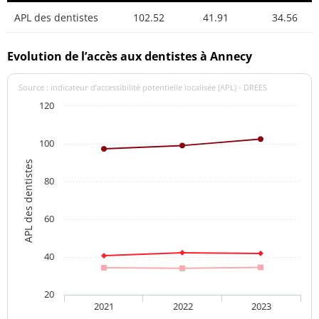
APL des dentistes
102.52
41.91
34.56
Evolution de l’accès aux dentistes à Annecy
Source : indicateur d’accessibilité potentielle localisée (APL) - DREES
120
100
APL des dentistes
80
60
40
20
2021
2022
2023