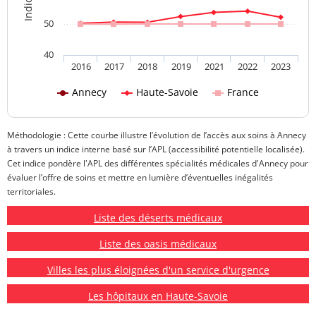
50
40
2016
2017
2018
2019
2021
2022
2023
Annecy
Haute-Savoie
France
Méthodologie : Cette courbe illustre l’évolution de l’accès aux soins à Annecy
à travers un indice interne basé sur l’APL (accessibilité potentielle localisée).
Cet indice pondère l'APL des différentes spécialités médicales d'Annecy pour
évaluer l’offre de soins et mettre en lumière d’éventuelles inégalités
territoriales.
Liste des déserts médicaux
Liste des oasis médicaux
Villes les plus éloignées d'un service d'urgence
Les hôpitaux en Haute-Savoie