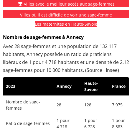
Villes avec le meilleur accès aux sage-femmes
Villes où il est difficile de voir une sage-femme
Les maternités en Haute-Savoie
Nombre de sage-femmes à Annecy
Avec 28 sage-femmes et une population de 132 117
habitants, Annecy possède un ratio de praticiens
libéraux de 1 pour 4 718 habitants et une densité de 2.12
sage-femmes pour 10 000 habitants. (Source : Insee)
Haute-
2023
Annecy
France
Savoie
Nombre de sage-
28
128
7 975
femmes
1 pour
1 pour
1 pour
Ratio de sage-femmes
4 718
6 728
8 583