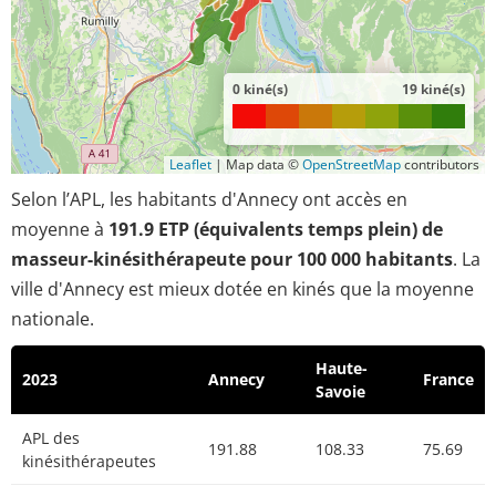
0 kiné(s)
19 kiné(s)
Leaflet
|
Map data ©
OpenStreetMap
contributors
Selon l’APL, les habitants d'Annecy ont accès en
moyenne à
191.9 ETP (équivalents temps plein) de
masseur-kinésithérapeute pour 100 000 habitants
. La
ville d'Annecy est mieux dotée en kinés que la moyenne
nationale.
Haute-
2023
Annecy
France
Savoie
APL des
191.88
108.33
75.69
kinésithérapeutes