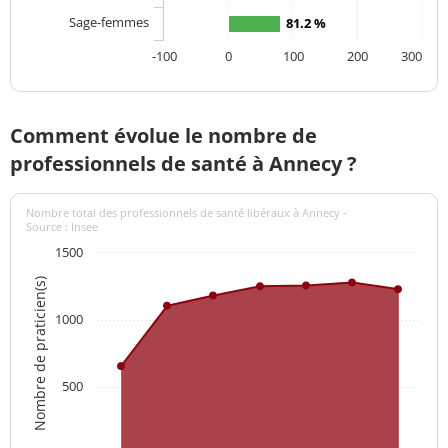
Sage-femmes
81.2 %
-100
0
100
200
300
Comment évolue le nombre de
professionnels de santé à Annecy ?
Nombre total des professionnels de santé libéraux à Annecy -
Source : Insee
1500
Nombre de praticien(s)
1000
500