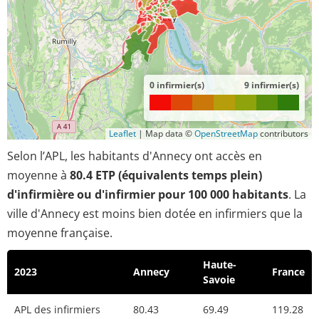
0 infirmier(s)
9 infirmier(s)
Leaflet
|
Map data ©
OpenStreetMap
contributors
Selon l’APL, les habitants d'Annecy ont accès en
moyenne à
80.4 ETP (équivalents temps plein)
d'infirmière ou d'infirmier pour 100 000 habitants
. La
ville d'Annecy est moins bien dotée en infirmiers que la
moyenne française.
Haute-
2023
Annecy
France
Savoie
APL des infirmiers
80.43
69.49
119.28